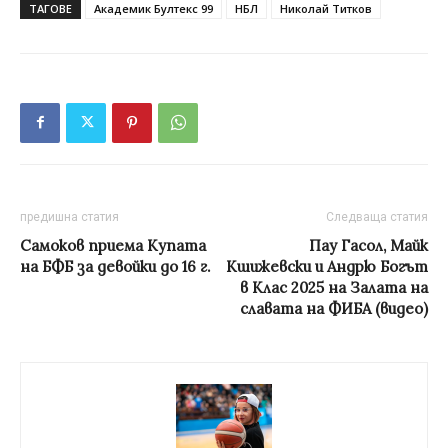
ТАГОВЕ
Академик Бултекс 99
НБЛ
Николай Титков
предишна статия
Следваща статия
Самоков приема Купата
Пау Гасол, Майк
на БФБ за девойки до 16 г.
Кшижевски и Андрю Богът
в Клас 2025 на Залата на
славата на ФИБА (видео)