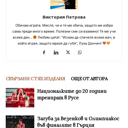
Виктория Петрова
Обичам играта. Мисля, че и тя ме обича, защото ме избра
сама преди много време. Полезни сме си взаимно! Тя ме учи
всеки ден...
Любим цитат: "Искам да спечеля всеки мач, в
който играя, защото мразя да губя", Лука Дончич!
СВЪРЗАНИ С ТЯХ ИЗДЕЛИЯ
ОЩЕ ОТ АВТОРА
Националките до 20 години
тренират в Русе
Загуба за Везенков и Олимпиакос
във финалите в Гърция