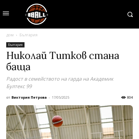
дом
България
България
Николай Титков стана
баща
Радост в семейството на гарда на Академик
Бултекс 99
от
Виктория Петрова
-
17/05/2025
804