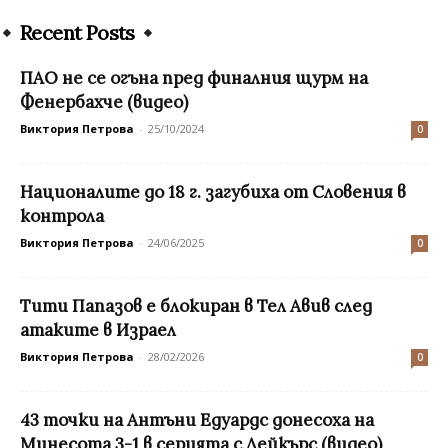
Recent Posts
ПАО не се огъна пред финалния щурм на
Фенербахче (видео)
Виктория Петрова
-
25/10/2024
0
Националите до 18 г. загубиха от Словения в
контрола
Виктория Петрова
-
24/06/2025
0
Тити Папазов е блокиран в Тел Авив след
атаките в Израел
Виктория Петрова
-
28/02/2026
0
43 точки на Антъни Едуардс донесоха на
Минесота 3-1 в серията с Лейкърс (видео)