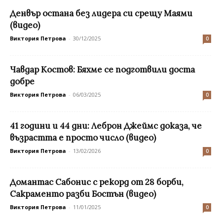
Денвър остана без лидера си срещу Маями
(видео)
Виктория Петрова
-
30/12/2025
0
Чавдар Костов: Бяхме се подготвили доста
добре
Виктория Петрова
-
06/03/2025
0
41 години и 44 дни: Леброн Джеймс доказа, че
възрастта е просто число (видео)
Виктория Петрова
-
13/02/2026
0
Домантас Сабонис с рекорд от 28 борби,
Сакраменто разби Бостън (видео)
Виктория Петрова
-
11/01/2025
0