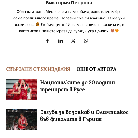
Виктория Петрова
Обичам играта. Мисля, че и тя ме обича, защото ме избра
сама преди много време. Полезни сме си взаимно! Тя ме учи
всеки ден...
Любим цитат: "Искам да спечеля всеки мач, в
който играя, защото мразя да губя", Лука Дончич!
СВЪРЗАНИ С ТЯХ ИЗДЕЛИЯ
ОЩЕ ОТ АВТОРА
Националките до 20 години
тренират в Русе
Загуба за Везенков и Олимпиакос
във финалите в Гърция