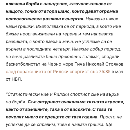
ключови борби в нападение, ключови кошове от
нищото, точки от втори шанс, които дават огромна
психологическа разлика и енергия.
Наказаха някои
наши грешки. Възползваха се от периода, в който ние
бяхме неорганизирани на терена и там направиха
разликата, с която взеха и мача. Не успяхме да се
върнем в последната четвърт. Имахме добър период,
но вече разликата беше прекалено голяма”
, сподели
баскетболистът на Черно море Тича Николай Стоянов
след поражението от Рилски спортист със 75:85
в мач
от НБЛ.
“Статистически ние и Рилски спортист сме на върха
по борби.
Със сигурност очаквахме тяхната агресия,
както от външните, така и от високите. С това те
печелят много от срещите си тази година
. Просто не
успяхме да се справим, това е нашата грешка. Ще