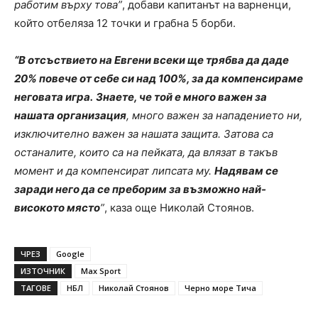
работим върху това”
, добави капитанът на варненци,
който отбеляза 12 точки и грабна 5 борби.
“В отсъствието на Евгени всеки ще трябва да даде
20% повече от себе си над 100%, за да компенсираме
неговата игра.
Знаете, че той е много важен за
нашата организация
, много важен за нападението ни,
изключително важен за нашата защита. Затова са
останалите, които са на пейката, да влязат в такъв
момент и да компенсират липсата му.
Надявам се
заради него да се преборим за възможно най-
високото място
”
, каза още Николай Стоянов.
ЧРЕЗ
Google
ИЗТОЧНИК
Max Sport
ТАГОВЕ
НБЛ
Николай Стоянов
Черно море Тича