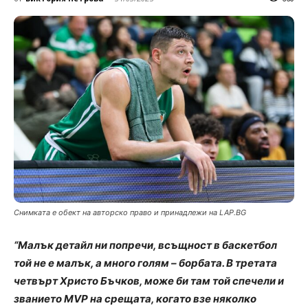
Снимката е обект на авторско право и принадлежи на LAP.BG
“Малък детайл ни попречи, всъщност в баскетбол
той не е малък, а много голям – борбата. В третата
четвърт Христо Бъчков, може би там той спечели и
званието MVP на срещата, когато взе няколко