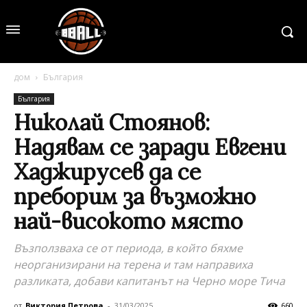
дом
България
България
Николай Стоянов:
Надявам се заради Евгени
Хаджирусев да се
преборим за възможно
най-високото място
Възползваха се от периода, в който бяхме
неорганизирани на терена и там направиха
разликата, добави капитанът на Черно море Тича
от
Виктория Петрова
-
31/03/2025
660