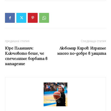
предишна статия
Следваща статия
Юре Планинич:
Любомир Киров: Играхме
Ключовото беше, че
много по-добре в защита
спечелихме борбата в
нападение