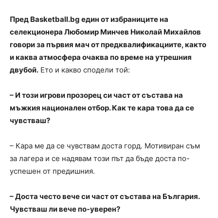
Пред Basketball.bg един от избраниците на
селекционера Любомир Минчев Николай Михайлов
говори за първия мач от предквалификациите, както
и каква атмосфера очаква по време на утрешния
двубой.
Ето и какво сподели той:
– И този игрови прозорец си част от състава на
мъжкия национален отбор. Как те кара това да се
чувстваш?
– Кара ме да се чувствам доста горд. Мотивиран съм
за лагера и се надявам този път да бъде доста по-
успешен от предишния.
– Доста често вече си част от състава на България.
Чувстваш ли вече по-уверен?