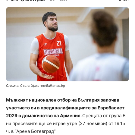
Снимка: Стоян Христов/Balkanec.bg
Мъжкият национален отбор на България започва
участието си в предквалификациите за Евробаскет
2029 с домакинство на Армения.
Срещата от група Б
на пресявките ще се играе утре (27 ноември) от 19.15
ч. в “Арена Ботевград”.