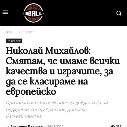
дом
България
България
Николай Михайлов:
Смятам, че имаме всички
качества и играчите, за
да се класираме на
европейско
Призовавам всички фенове да дойдат и да ни
подкрепят срещу Армения, допълва
баскетболистът
от
Виктория Петрова
-
26/11/2025
381