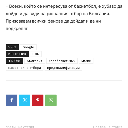
– Всеки, който се интересува от баскетбол, е хубаво да
дойде и да види националния отбор на България.
Призовавам всички фенове да дойдат и да ни
подкрепят.
ЧРЕЗ
Google
ИЗТОЧНИК
БФБ
ТАГОВЕ
България
Евробаскет 2029
мъже
национални отбори
предквалификации
предишна статия
Следваща статия