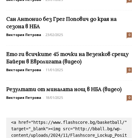
Сан Антонио без Грег Попович до края на
сезона в НБА
Виктория Петрова
-
23/02/2025
0
Ето ги всичките 45 точки на Везенков срещу
Байерн в Евролигата (видео)
Виктория Петрова
-
11/01/2025
0
Резултати от миналата нощ в НБА (видео)
Виктория Петрова
-
18/01/2025
0
<a href="https://www.flashscore.bg/basketball/" 
target="_blank"><img src="http://bball.bg/wp-
content/uploads/2024/11/Flashscore_Lockup_Posit