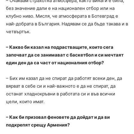
– Очаквам страхотна атмосфера, както винаги е била,
без значение дали е на национален отбор или на
клубно ниво. Мисля, че атмосферата в Ботевград е
най-добрата в България. Надявам се да бъде такава и в
четвъртък.
– Какво би казал на подрастващите, които сега
започват да се занимават с баскетбол и си мечтаят
един ден да са част от националния отбор?
– Бих им казал да не спират да работят всеки ден, да
вярват в себе си и най-важното е да не спират, да
останат хладнокръвни в работата си и във всички
цели, които имат.
– Как би призовал феновете да дойдат и да ви
подкрепят срещу Армения?