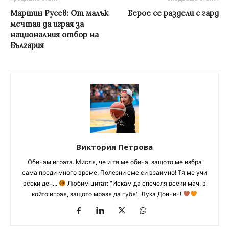
Мартин Русев: От малък
Берое се раздели с гард
мечтая да играя за
националния отбор на
България
Виктория Петрова
Обичам играта. Мисля, че и тя ме обича, защото ме избра
сама преди много време. Полезни сме си взаимно! Тя ме учи
всеки ден...
Любим цитат: "Искам да спечеля всеки мач, в
който играя, защото мразя да губя", Лука Дончич!