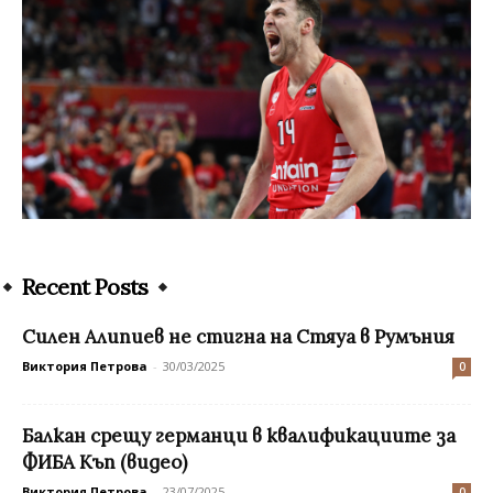
Recent Posts
Силен Алипиев не стигна на Стяуа в Румъния
Виктория Петрова
-
30/03/2025
0
Балкан срещу германци в квалификациите за
ФИБА Къп (видео)
Виктория Петрова
-
23/07/2025
0