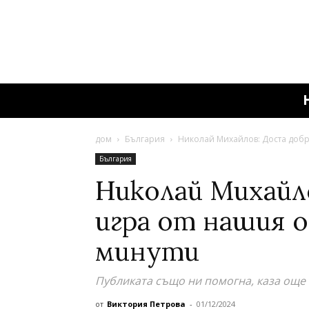
дом
България
Николай Михайлов: Доста добр
България
Николай Михайл
игра от нашия 
минути
Публиката също ни помогна, каза още 
от
Виктория Петрова
-
01/12/2024