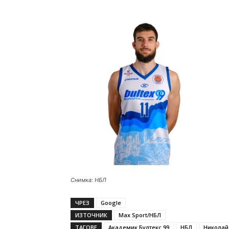
Снимка: НБЛ
ЧРЕЗ
Google
ИЗТОЧНИК
Max Sport/НБЛ
ТАГОВЕ
Академик Бултекс 99
НБЛ
Николай