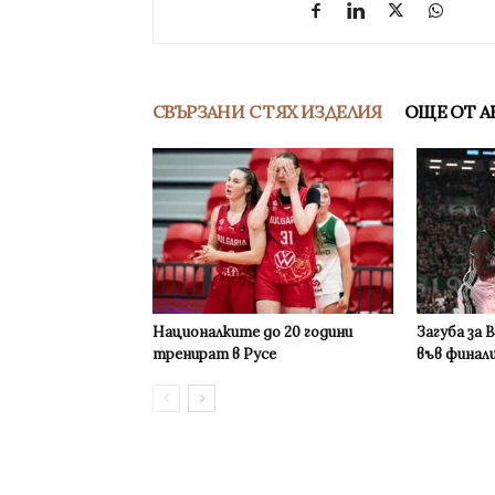
СВЪРЗАНИ С ТЯХ ИЗДЕЛИЯ
ОЩЕ ОТ А
Националките до 20 години
Загуба за 
тренират в Русе
във финал