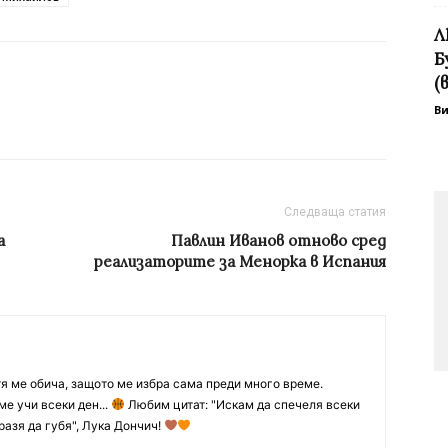
Л
Б
(
В
Следваща статия
а
Павлин Иванов отново сред
реализаторите за Менорка в Испания
тя ме обича, защото ме избра сама преди много време.
ме учи всеки ден...
Любим цитат: "Искам да спечеля всеки
разя да губя", Лука Дончич!