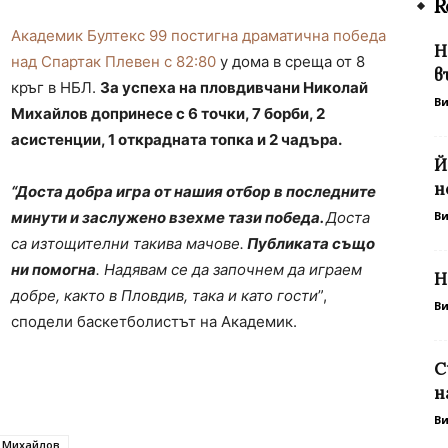
R
Академик Бултекс 99 постигна драматична победа
Н
над Спартак Плевен с 82:80
у дома в среща от 8
в
кръг в НБЛ.
За успеха на пловдивчани Николай
В
Михайлов допринесе с 6 точки, 7 борби, 2
асистенции, 1 открадната топка и 2 чадъра.
Й
н
“Доста добра игра от нашия отбор в последните
минути и заслужено взехме тази победа.
Доста
В
са изтощителни такива мачове.
Публиката също
ни помогна
. Надявам се да започнем да играем
Н
добре, както в Пловдив, така и като гости
”,
В
сподели баскетболистът на Академик.
С
н
В
 Михайлов