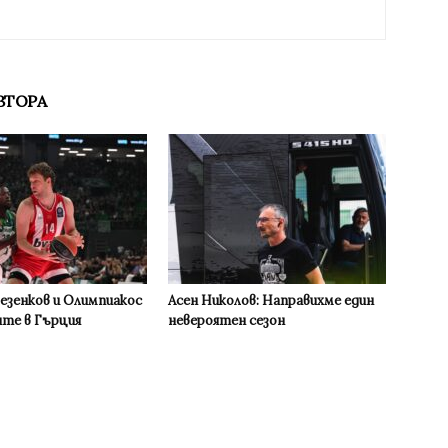
ВТОРА
Везенков и Олимпиакос
Асен Николов: Направихме един
ите в Гърция
невероятен сезон