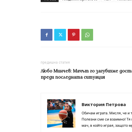
предишна статия
Любо Минчев: Мачът го загубихме дост
преди последната ситуация
Виктория Петрова
Обичам играта. Мисля, че и 
Полезни сме си взаимно! Тя 
мач, в който играя, защото м