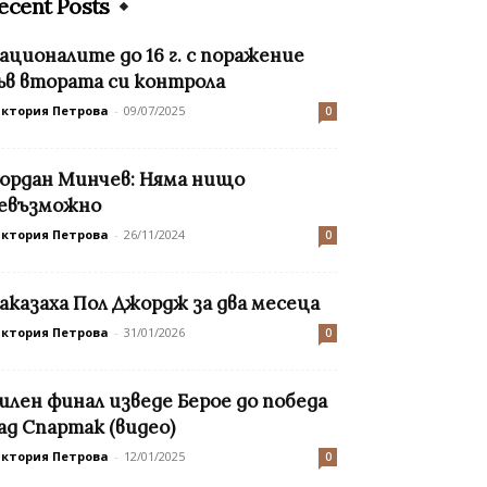
ecent Posts
ационалите до 16 г. с поражение
ъв втората си контрола
иктория Петрова
-
09/07/2025
0
ордан Минчев: Няма нищо
евъзможно
иктория Петрова
-
26/11/2024
0
аказаха Пол Джордж за два месеца
иктория Петрова
-
31/01/2026
0
илен финал изведе Берое до победа
ад Спартак (видео)
иктория Петрова
-
12/01/2025
0