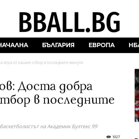
НАЧАЛНА
БЪЛГАРИЯ
ЕВРОПА
НБ
а игра от нашия отбор в последните минути
ов: Доста добра
отбор в последните
баскетболистът на Академик Бултекс 99
1027