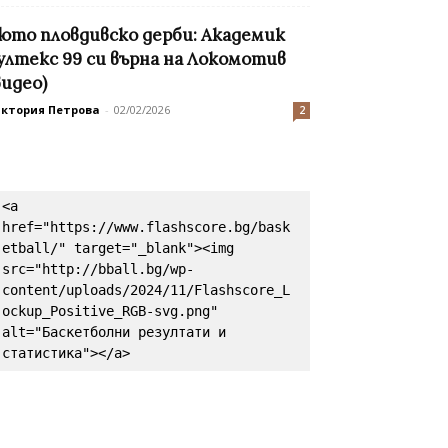
юто пловдивско дерби: Академик
ултекс 99 си върна на Локомотив
видео)
иктория Петрова
-
02/02/2026
2
<a 
href="https://www.flashscore.bg/bask
etball/" target="_blank"><img 
src="http://bball.bg/wp-
content/uploads/2024/11/Flashscore_L
ockup_Positive_RGB-svg.png" 
alt="Баскетболни резултати и 
статистика"></a>