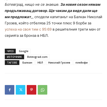
Ботевград, нищо не се знаеше.
За новия сезон нямам
продължаващ договор. Ще чакам да видя дали ще
ми предложат
„, сподели капитанът на Балкан Николай
Грозев, който отбеляза 25 точки плюс 9 борби за
успеха на своя тим с 95:69
в решителния трети мач от
серията за бронза в НБЛ.
ЧРЕЗ
Google
ИЗТОЧНИК
Botevgrad.com
ТАГОВЕ
Балкан
НБЛ
Николай Грозев
плейофи