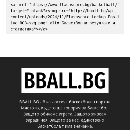
<a href="https://www.flashscore.bg/basketball/" 
target="_blank"><img src="http://bball.bg/wp-
content/uploads/2024/11/Flashscore_Lockup_Posit
ive_RGB-svg.png" alt="Баскетболни резултати и 
статистика"></a>
BBALL.BG - българският баскетболен портал.
Мястото, където ще говорим за баскетбол.
Защото обичаме играта. Защото живеем
заради нея. Защото за нас, единствено
баскетболът има значение.