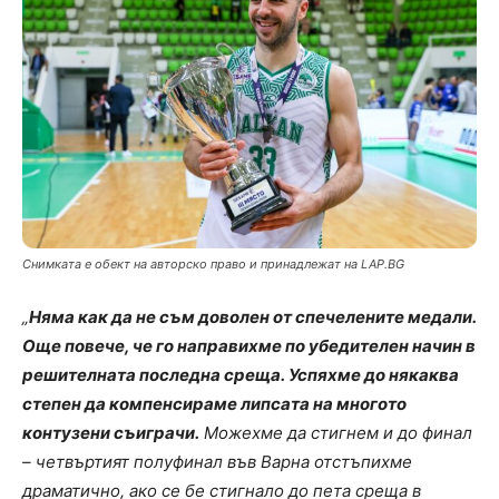
Снимката е обект на авторско право и принадлежат на LAP.BG
„
Няма как да не съм доволен от спечелените медали.
Още повече, че го направихме по убедителен начин в
решителната последна среща. Успяхме до някаква
степен да компенсираме липсата на многото
контузени съиграчи.
Можехме да стигнем и до финал
– четвъртият полуфинал във Варна отстъпихме
драматично, ако се бе стигнало до пета среща в