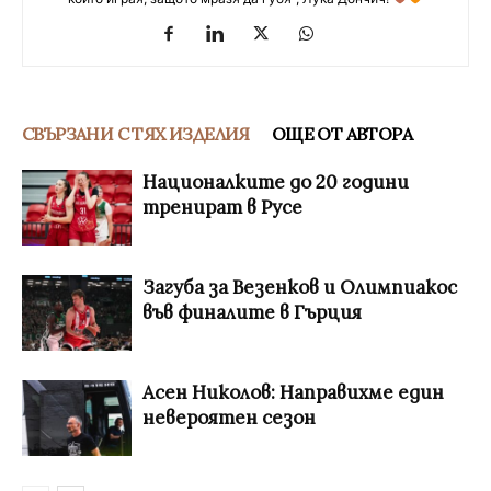
СВЪРЗАНИ С ТЯХ ИЗДЕЛИЯ
ОЩЕ ОТ АВТОРА
Националките до 20 години
тренират в Русе
Загуба за Везенков и Олимпиакос
във финалите в Гърция
Асен Николов: Направихме един
невероятен сезон