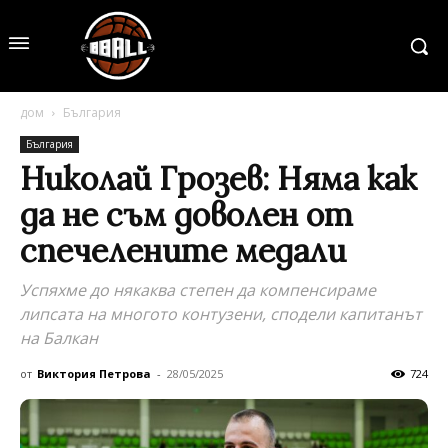
дом
България
България
Николай Грозев: Няма как
да не съм доволен от
спечелените медали
Успяхме до някаква степен да компенсираме
липсата на многото контузени, сподели капитанът
на Балкан
от
Виктория Петрова
-
28/05/2025
724