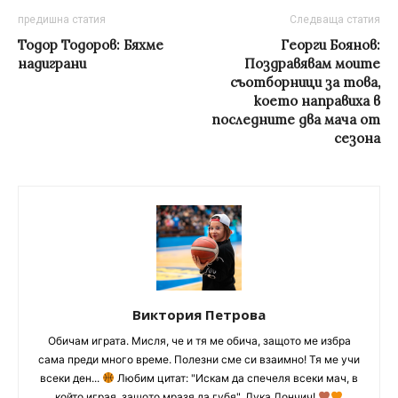
предишна статия
Следваща статия
Тодор Тодоров: Бяхме
Георги Боянов:
надиграни
Поздравявам моите
съотборници за това,
което направиха в
последните два мача от
сезона
Виктория Петрова
Обичам играта. Мисля, че и тя ме обича, защото ме избра
сама преди много време. Полезни сме си взаимно! Тя ме учи
всеки ден...
Любим цитат: "Искам да спечеля всеки мач, в
който играя, защото мразя да губя", Лука Дончич!