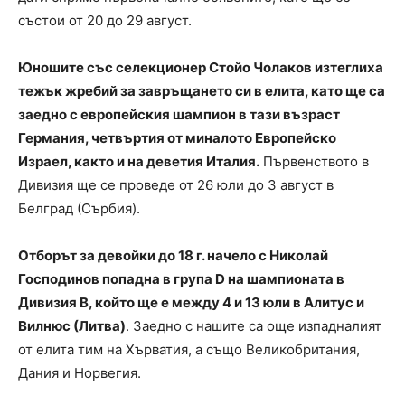
състои от 20 до 29 август.
Юношите със селекционер Стойо Чолаков изтеглиха
тежък жребий за завръщането си в елита, като ще са
заедно с европейския шампион в тази възраст
Германия, четвъртия от миналото Европейско
Израел, както и на деветия Италия.
Първенството в
Дивизия ще се проведе от 26 юли до 3 август в
Белград (Сърбия).
Отборът за девойки до 18 г. начело с Николай
Господинов попадна в група D на шампионата в
Дивизия B, който ще е между 4 и 13 юли в Алитус и
Вилнюс (Литва)
. Заедно с нашите са още изпадналият
от елита тим на Хърватия, а също Великобритания,
Дания и Норвегия.