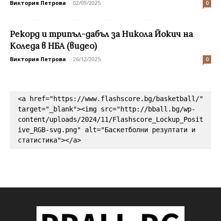
Виктория Петрова
-
02/09/2025
0
Рекорд и трипъл-дабъл за Никола Йокич на
Коледа в НБА (видео)
Виктория Петрова
-
26/12/2025
0
<a href="https://www.flashscore.bg/basketball/" 
target="_blank"><img src="http://bball.bg/wp-
content/uploads/2024/11/Flashscore_Lockup_Posit
ive_RGB-svg.png" alt="Баскетболни резултати и 
статистика"></a>