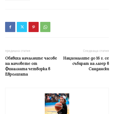
предишна статия
Следваща статия
Обявиха началните часове
Националите до 16 г. се
на мачовете от
събират на лагер в
Финалната четворка в
Сандански
Евролигата