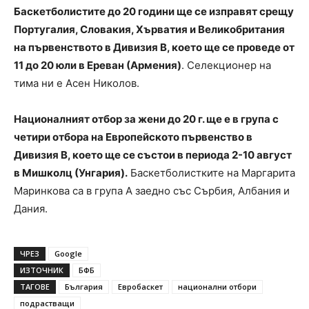
Баскетболистите до 20 години ще се изправят срещу
Португалия, Словакия, Хърватия и Великобритания
на първенството в Дивизия B, което ще се проведе от
11 до 20 юли в Ереван (Армения)
. Селекционер на
тима ни е Асен Николов.
Националният отбор за жени до 20 г. ще е в група с
четири отбора на Европейското първенство в
Дивизия B, което ще се състои в периода 2-10 август
в Мишколц (Унгария).
Баскетболистките на Маргарита
Маринкова са в група А заедно със Сърбия, Албания и
Дания.
ЧРЕЗ
Google
ИЗТОЧНИК
БФБ
ТАГОВЕ
България
Евробаскет
национални отбори
подрастващи