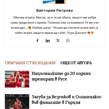
Виктория Петрова
Обичам играта. Мисля, че и тя ме обича, защото ме избра
сама преди много време. Полезни сме си взаимно! Тя ме учи
всеки ден...
Любим цитат: "Искам да спечеля всеки мач, в
който играя, защото мразя да губя", Лука Дончич!
СВЪРЗАНИ С ТЯХ ИЗДЕЛИЯ
ОЩЕ ОТ АВТОРА
Националките до 20 години
тренират в Русе
Загуба за Везенков и Олимпиакос
във финалите в Гърция