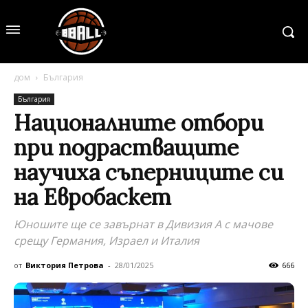
дом
България
България
Националните отбори
при подрастващите
научиха съперниците си
на Евробаскет
Юношите ще се завърнат в Дивизия А с мачове
срещу Германия, Израел и Италия
от
Виктория Петрова
-
28/01/2025
666