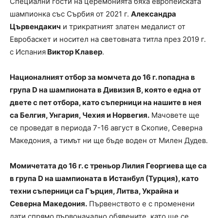
Специални гости на церемонията бяха европейската
шампионка със Сърбия от 2021 г.
Александра
Цървендакич
и трикратният златен медалист от
Евробаскет и носител на световната титла през 2019 г.
с Испания
Виктор Клавер
.
Националният отбор за момчета до 16 г. попадна в
група D на шампионата в Дивизия B, която е една от
двете с пет отбора, като съперници на нашите в нея
са Белгия, Унгария, Чехия и Норвегия.
Мачовете ще
се проведат в периода 7-16 август в Скопие, Северна
Македония, а тимът ни ще бъде воден от Милен Дудев.
Момичетата до 16 г. с треньор Лилия Георгиева ще са
в група D на шампионата в Истанбул (Турция), като
техни съперници са Гърция, Литва, Украйна и
Северна Македония.
Първенството е с променени
дати спрямо първоначално обявените, като ще се