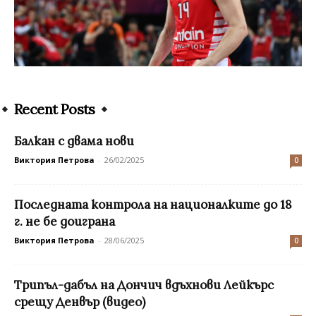
Recent Posts
Балкан с двама нови
Виктория Петрова
-
26/02/2025
0
Последната контрола на националките до 18
г. не бе доиграна
Виктория Петрова
-
28/06/2025
0
Трипъл-дабъл на Дончич вдъхнови Лейкърс
срещу Денвър (видео)