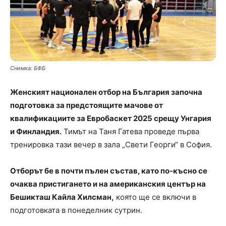
Снимка: БФБ
Женският национален отбор на България започна
подготовка за предстоящите мачове от
квалификациите за Евробаскет 2025 срещу Унгария
и Финландия.
Тимът на Таня Гатева проведе първа
тренировка тази вечер в зала „Свети Георги“ в София.
Отборът бе в почти пълен състав, като по-късно се
очаква пристигането и на американския център на
Бешикташ Кайла Хилсман,
която ще се включи в
подготовката в понеделник сутрин.