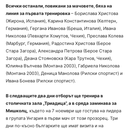
Всички останали, повикани за мачовете, бяха на
линия за първата тренировка
– Борислава Христова
(Жирона, Испания), Карина Константинова (Келтерн,
Германия), Гергана Иванова (Бреша, Италия), Ивана
Николова (Левхарти Хомутов, Чехия), Преслава Колева
(Марбург, Германия), Радостина Христова (Берое
Стара Загора), Александра Петрова (Берое Стара
Загора), Деана Стояновска (Кара Трутнов, Чехия),
Юлияна Вълчева (Монтана 2003), Габриела Николова
(Монтана 2003), Деница Манолова (Рилски спортист) и
Ивана Бонева (Рилски спортист).
В следващите два дни отборът ще тренира в
столичната зала „Триадица“, а в сряда заминава за
Мишколц,
където на 7 ноември ще гостува на лидера
в групата Унгария в първи мач от този прозорец. Три
дни по-късно българките ще имат визита и на