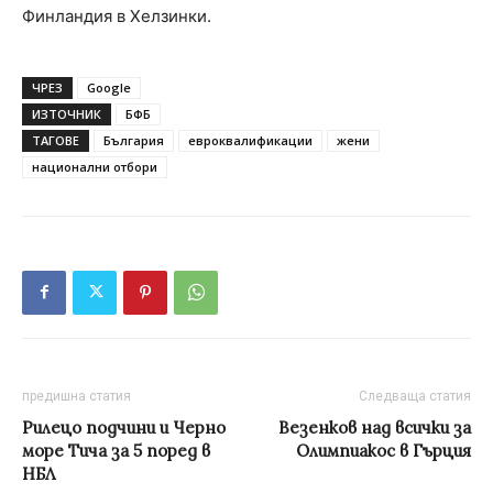
Финландия в Хелзинки.
ЧРЕЗ
Google
ИЗТОЧНИК
БФБ
ТАГОВЕ
България
евроквалификации
жени
национални отбори
предишна статия
Следваща статия
Рилецо подчини и Черно
Везенков над всички за
море Тича за 5 поред в
Олимпиакос в Гърция
НБЛ