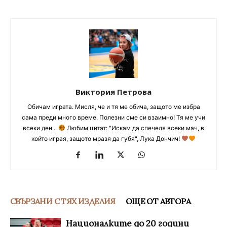
Виктория Петрова
Обичам играта. Мисля, че и тя ме обича, защото ме избра
сама преди много време. Полезни сме си взаимно! Тя ме учи
всеки ден...
Любим цитат: "Искам да спечеля всеки мач, в
който играя, защото мразя да губя", Лука Дончич!
СВЪРЗАНИ С ТЯХ ИЗДЕЛИЯ
ОЩЕ ОТ АВТОРА
Националките до 20 години