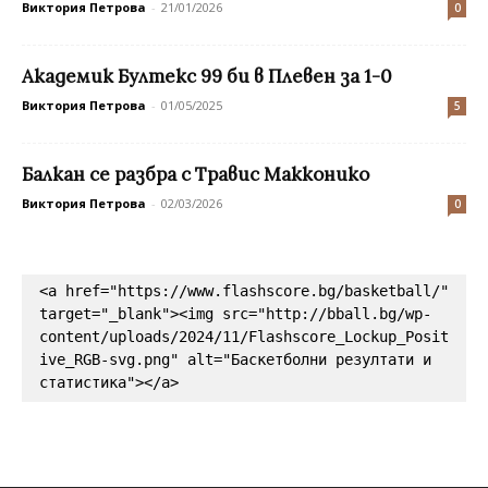
Виктория Петрова
-
21/01/2026
0
Академик Бултекс 99 би в Плевен за 1-0
Виктория Петрова
-
01/05/2025
5
Балкан се разбра с Травис Макконико
Виктория Петрова
-
02/03/2026
0
<a href="https://www.flashscore.bg/basketball/" 
target="_blank"><img src="http://bball.bg/wp-
content/uploads/2024/11/Flashscore_Lockup_Posit
ive_RGB-svg.png" alt="Баскетболни резултати и 
статистика"></a>