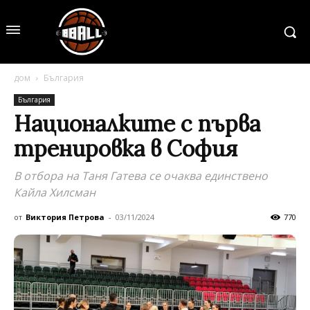
дом
България
България
Националките с първа
тренировка в София
В отбора на Таня Гатева се очаква единствено
Кайла Хилсман
от
Виктория Петрова
-
03/11/2024
770