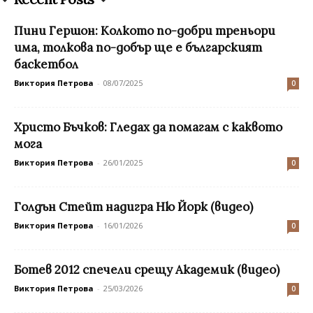
Пини Гершон: Колкото по-добри треньори
има, толкова по-добър ще е българският
баскетбол
Виктория Петрова
-
08/07/2025
0
Христо Бъчков: Гледах да помагам с каквото
мога
Виктория Петрова
-
26/01/2025
0
Голдън Стейт надигра Ню Йорк (видео)
Виктория Петрова
-
16/01/2026
0
Ботев 2012 спечели срещу Академик (видео)
Виктория Петрова
-
25/03/2026
0