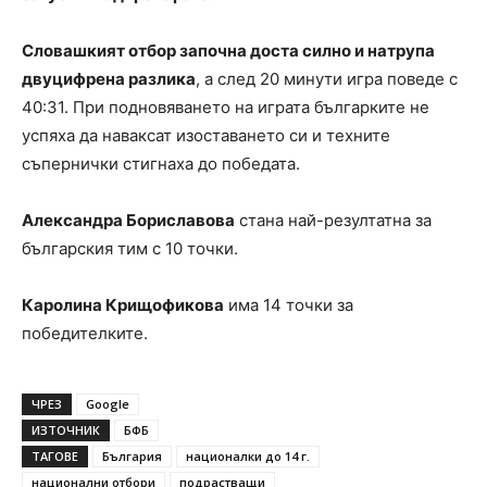
Словашкият отбор започна доста силно и натрупа
двуцифрена разлика
, а след 20 минути игра поведе с
40:31. При подновяването на играта българките не
успяха да наваксат изоставането си и техните
съпернички стигнаха до победата.
Александра Бориславова
стана най-резултатна за
българския тим с 10 точки.
Каролина Крищофикова
има 14 точки за
победителките.
ЧРЕЗ
Google
ИЗТОЧНИК
БФБ
ТАГОВЕ
България
националки до 14 г.
национални отбори
подрастващи