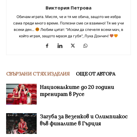
Виктория Петрова
Обичам играта. Мисля, че и тя ме обича, защото ме избра
сама преди много време. Полезни сме си взаимно! Тя ме учи
всеки ден...
Любим цитат: "Искам да спечеля всеки мач, в
който играя, защото мразя да губя", Лука Дончич!
СВЪРЗАНИ С ТЯХ ИЗДЕЛИЯ
ОЩЕ ОТ АВТОРА
Националките до 20 години
тренират в Русе
Загуба за Везенков и Олимпиакос
във финалите в Гърция