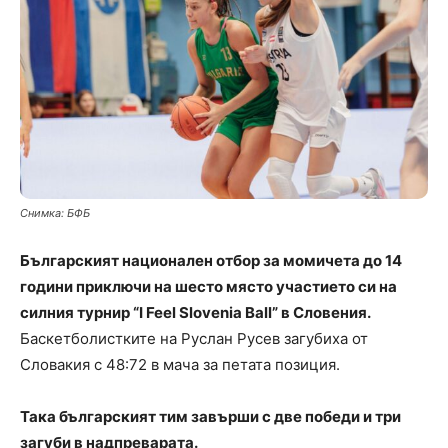
Снимка: БФБ
Българският национален отбор за момичета до 14
години приключи на шесто място участието си на
силния турнир “I Feel Slovenia Ball” в Словения.
Баскетболистките на Руслан Русев загубиха от
Словакия с 48:72 в мача за петата позиция.
Така българският тим завърши с две победи и три
загуби в надпреварата.