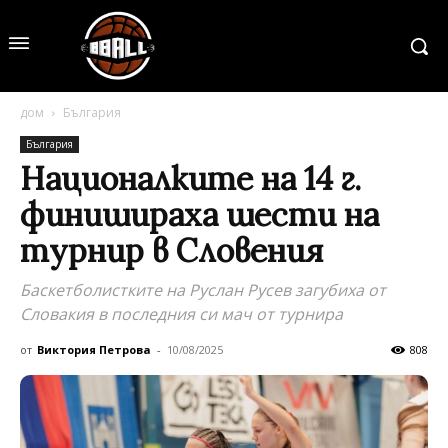
дом
България
България
Националките на 14 г.
финишираха шести на
турнир в Словения
Баскетболистките на Руслан Русев загубиха от
Словакия в последния си мач от турнира
от
Виктория Петрова
-
10/08/2025
808