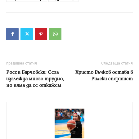
предишна статия
Следваща статия
Росен Барчовски: Сега
Христо Бъчков остава в
изглежда много трудно,
Рилски спортист
но няма да се откажем