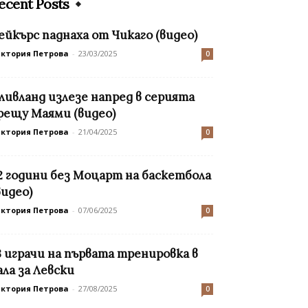
ecent Posts
ейкърс паднаха от Чикаго (видео)
иктория Петрова
-
23/03/2025
0
ливланд излезе напред в серията
рещу Маями (видео)
иктория Петрова
-
21/04/2025
0
2 години без Моцарт на баскетбола
видео)
иктория Петрова
-
07/06/2025
0
3 играчи на първата тренировка в
ала за Левски
иктория Петрова
-
27/08/2025
0