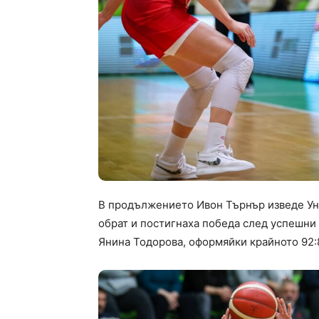
В продължението Ивон Търнър изведе Унг
обрат и постигнаха победа след успешни
Янина Тодорова, оформяйки крайното 92:8