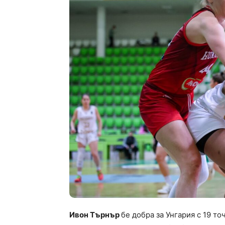
Ивон Търнър
бе добра за Унгария с 19 то