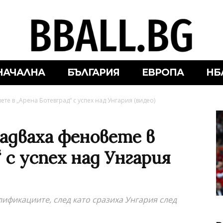
НАЧАЛНА
БЪЛГАРИЯ
ЕВРОПА
НБ
те в „Арена Ботевград“ с успех над Унгария (видео)
адваха феновете в
 с успех над Унгария
лификациите, след като сразиха Унгария след