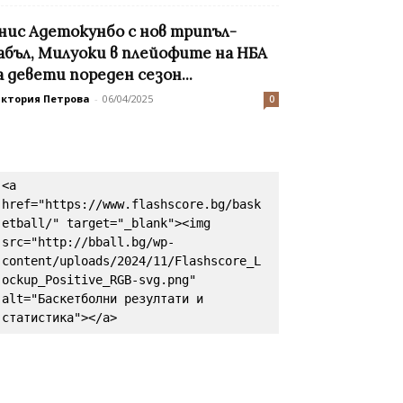
нис Адетокунбо с нов трипъл-
абъл, Милуоки в плейофите на НБА
а девети пореден сезон...
иктория Петрова
-
06/04/2025
0
<a 
href="https://www.flashscore.bg/bask
etball/" target="_blank"><img 
src="http://bball.bg/wp-
content/uploads/2024/11/Flashscore_L
ockup_Positive_RGB-svg.png" 
alt="Баскетболни резултати и 
статистика"></a>