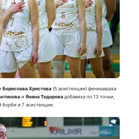
и
Борислава Христова
(5 асистенции) финишираха
антинова
и
Янина Тодорова
добавиха по 13 точки,
9 борби и 7 асистенции.