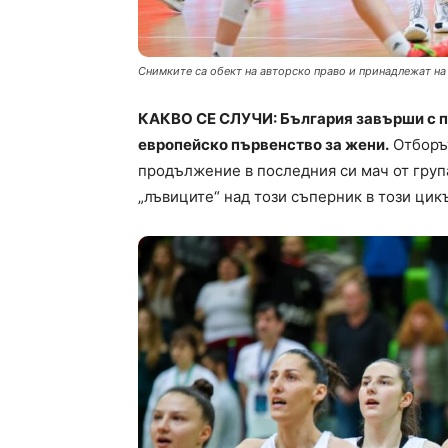
Снимките са обект на авторско право и принадлежат на
КАКВО СЕ СЛУЧИ: България завърши с п
европейско първенство за жени.
Отборът
продължение в последния си мач от група
„лъвиците“ над този съперник в този цик