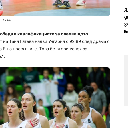
Я
д
 LAP.BG
з
В
обеда в квалификациите за следващото
 на Таня Гатева надви Унгария с 92:89 след драма с
 B на пресявките. Това бе втори успех за
ъл.