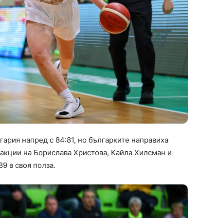
ария напред с 84:81, но българките направиха
 акции на Борислава Христова, Кайла Хилсман и
9 в своя полза.