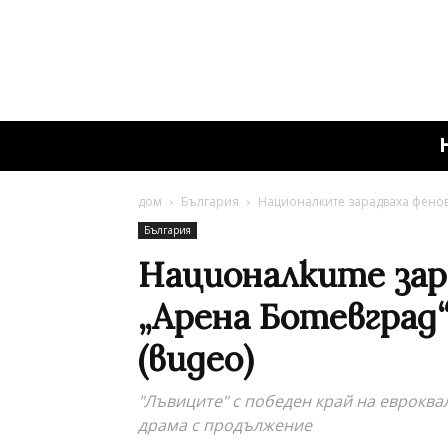
дом
България
Националките зарадваха фенове
България
Националките зар
„Арена Ботевград“
(видео)
"Лъвиците" с победен край на евроква
драма с продължение