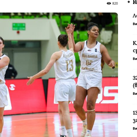
R
820
Л
В
К
с
В
3
(
В
1
з
В