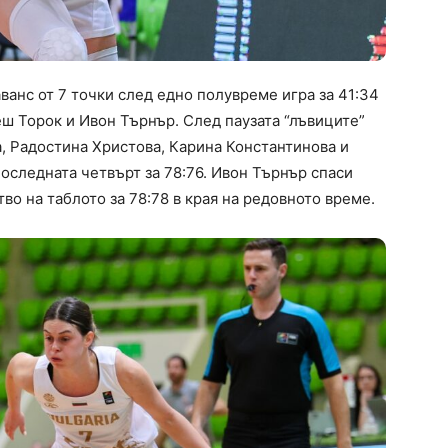
аванс от 7 точки след едно полувреме игра за 41:34
ш Торок и Ивон Търнър. След паузата “лъвиците”
а, Радостина Христова, Карина Константинова и
последната четвърт за 78:76. Ивон Търнър спаси
во на таблото за 78:78 в края на редовното време.