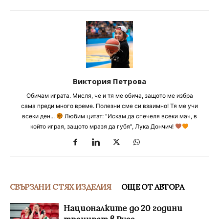
Виктория Петрова
Обичам играта. Мисля, че и тя ме обича, защото ме избра
сама преди много време. Полезни сме си взаимно! Тя ме учи
всеки ден...
Любим цитат: "Искам да спечеля всеки мач, в
който играя, защото мразя да губя", Лука Дончич!
СВЪРЗАНИ С ТЯХ ИЗДЕЛИЯ
ОЩЕ ОТ АВТОРА
Националките до 20 години