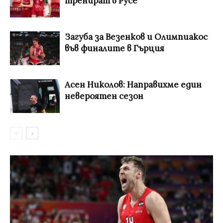
тренират в Русе
Загуба за Везенков и Олимпиакос
във финалите в Гърция
Асен Николов: Направихме един
невероятен сезон