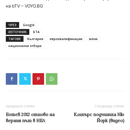
на bTV – VOYO.BG
ЧРЕЗ
Google
ИЗТОЧНИК
БТА
ТАГОВЕ
България
евроквалификации
жени
национални отбори
предишна статия
Следваща статия
Ботев 2012 отново на
Клипърс подчиниха Ню
верния път в НБЛ
Йорк (видео)