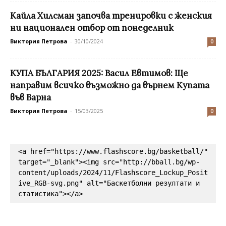
Кайла Хилсман започва тренировки с женския
ни национален отбор от понеделник
Виктория Петрова
-
30/10/2024
0
КУПА БЪЛГАРИЯ 2025: Васил Евтимов: Ще
направим всичко възможно да върнем Купата
във Варна
Виктория Петрова
-
15/03/2025
0
<a href="https://www.flashscore.bg/basketball/" 
target="_blank"><img src="http://bball.bg/wp-
content/uploads/2024/11/Flashscore_Lockup_Posit
ive_RGB-svg.png" alt="Баскетболни резултати и 
статистика"></a>