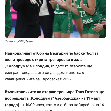
Снимка: ФИБА/Архив
Националният отбор на България по баскетбол за
жени проведе открита тренировка в зала
„Колодрума“ в Пловдив
, където българките ще
изиграят следващите си две домакинства от
квалификациите за Евробаскет 2027.
Възпитаничките на старши треньора Таня Гатева ще
посрещнат в „Колодрума“ Азербайджан на 11 март
(сряда)
от 19:00 часа, както и отбора на Украйна на 14