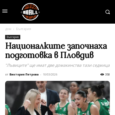
дом
България
България
Националките започнаха
подготовка в Пловдив
"Лъвиците" ще имат две домакинства тази седмица
от
Виктория Петрова
-
10/03/2026
350