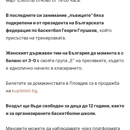
март (събота) отново от 19:00 часа.
В последните си занимание „лъвиците“ бяха
подкрепени и от президента на Българската
федерация по баскетбол Георги Глушков,
който
присъства на тренировката.
Женският държавен тим на България до момента е с
баланс от 3-0
в своята група „Е“ на пресявките, където
е еднолично начело в класирането.
Билетите за домакинствата в Пловдив са в продажба
на
kupibileti.bg
.
Входът ще бъде свободен за деца до 12 години, както
и за организираните баскетболни школи.
Мачовете можете да наблюдавате чрез платформата