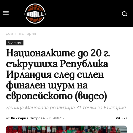
дом
България
България
Националките до 20 г.
съкрушиха Република
Ирландия след силен
финален щурм на
европейското (видео)
Деница Манолова реализира 31 точки за България
от
Виктория Петрова
-
06/08/2025
877