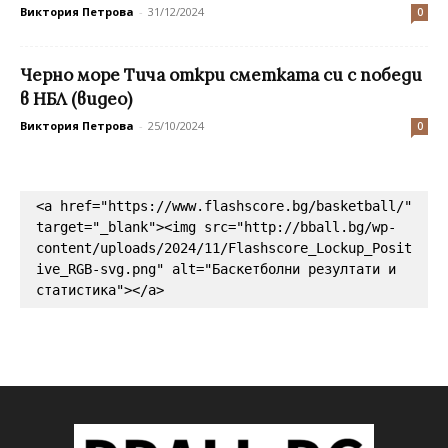
Виктория Петрова
-
31/12/2024
0
Черно море Тича откри сметката си с победи
в НБЛ (видео)
Виктория Петрова
-
25/10/2024
0
<a href="https://www.flashscore.bg/basketball/" 
target="_blank"><img src="http://bball.bg/wp-
content/uploads/2024/11/Flashscore_Lockup_Posit
ive_RGB-svg.png" alt="Баскетболни резултати и 
статистика"></a>