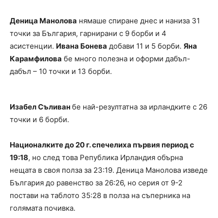
Деница Манолова
нямаше спиране днес и наниза 31
точки за България, гарнирани с 9 борби и 4
асистенции.
Ивана Бонева
добави 11 и 5 борби.
Яна
Карамфилова
бе много полезна и оформи дабъл-
дабъл – 10 точки и 13 борби.
Изабел Съливан
бе най-резултатна за ирландките с 26
точки и 6 борби.
Националките до 20 г. спечелиха първия период с
19:18
, но след това Република Ирландия обърна
нещата в своя полза за 23:19. Деница Манолова изведе
България до равенство за 26:26, но серия от 9-2
постави на таблото 35:28 в полза на съперника на
голямата почивка.