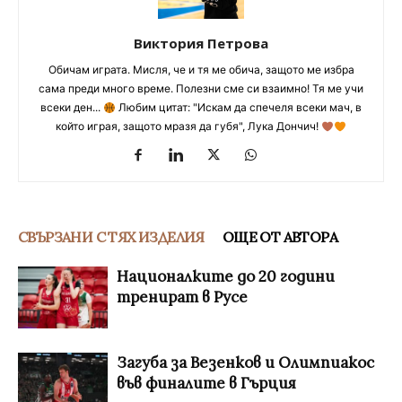
Виктория Петрова
Обичам играта. Мисля, че и тя ме обича, защото ме избра
сама преди много време. Полезни сме си взаимно! Тя ме учи
всеки ден...
Любим цитат: "Искам да спечеля всеки мач, в
който играя, защото мразя да губя", Лука Дончич!
СВЪРЗАНИ С ТЯХ ИЗДЕЛИЯ
ОЩЕ ОТ АВТОРА
Националките до 20 години
тренират в Русе
Загуба за Везенков и Олимпиакос
във финалите в Гърция