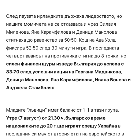
След паузата ирландките държаха лидерството, но
нашите момичета не се отказваха и чрез Силвия
Миленова, Яна Карамфилова и Деница Манолова
стигнаха до равенство за 50:50. Кош на Ава Уолш
фиксира 52:50 след 30 минути игра. В последната
четвърт авансът на противника стигна до 8 точки, но
силен финален щурм изведе България до успеха с
83:70 след успешни акции на Гергана Маданкова,
Деница Манолова, Яна Карамфилова, Ивана Бонева и
Анджела Стамболян.
Младите “лъвици” имат баланс от 1-1 в тази група.
Утре (7 август) от 21.30 ч. българско време
националките до 20 г. ще играят срещу Украйна
в
последния си мач от втория етап на европейското в