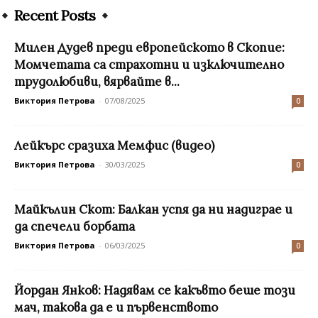
Recent Posts
Милен Дудев преди европейското в Скопие:
Момчетата са страхотни и изключително
трудолюбиви, вярвайте в...
Виктория Петрова
-
07/08/2025
0
Лейкърс сразиха Мемфис (видео)
Виктория Петрова
-
30/03/2025
0
Майкълин Скот: Балкан успя да ни надиграе и
да спечели борбата
Виктория Петрова
-
06/03/2025
0
Йордан Янков: Надявам се какъвто беше този
мач, такова да е и първенството