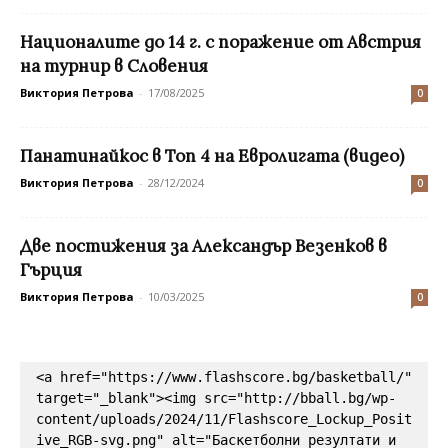
Националите до 14 г. с поражение от Австрия
на турнир в Словения
Виктория Петрова
-
17/08/2025
0
Панатинайкос в Топ 4 на Евролигата (видео)
Виктория Петрова
-
28/12/2024
0
Две постижения за Александър Везенков в
Гърция
Виктория Петрова
-
10/03/2025
0
<a href="https://www.flashscore.bg/basketball/" 
target="_blank"><img src="http://bball.bg/wp-
content/uploads/2024/11/Flashscore_Lockup_Posit
ive_RGB-svg.png" alt="Баскетболни резултати и 