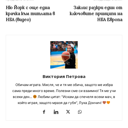
Ню Йорк с още една
Заклис разкри един от
крачка към титлата в
ключовите принципи на
НБА (видео)
НБА Европа
Виктория Петрова
Обичам играта. Мисля, че и тя ме обича, защото ме избра
сама преди много време. Полезни сме си взаимно! Тя ме учи
всеки ден...
Любим цитат: "Искам да спечеля всеки мач, в
който играя, защото мразя да губя", Лука Дончич!