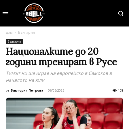
дом
България
България
Националките до 20
години тренират в Русе
Тимът ни ще играе на европейско в Самоков в
началото на юли
от
Виктория Петрова
-
06/06/2026
108