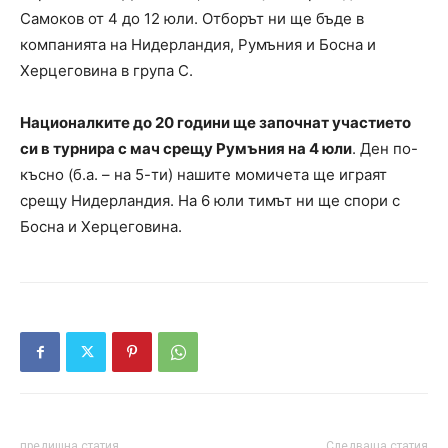
Самоков от 4 до 12 юли. Отборът ни ще бъде в
компанията на Нидерландия, Румъния и Босна и
Херцеговина в група C.
Националките до 20 години ще започнат участието
си в турнира с мач срещу Румъния на 4 юли
. Ден по-
късно (б.а. – на 5-ти) нашите момичета ще играят
срещу Нидерландия. На 6 юли тимът ни ще спори с
Босна и Херцеговина.
предишна статия
Следваща статия