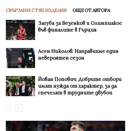
СВЪРЗАНИ С ТЯХ ИЗДЕЛИЯ
ОЩЕ ОТ АВТОРА
Загуба за Везенков и Олимпиакос
във финалите в Гърция
Асен Николов: Направихме един
невероятен сезон
Йован Попович: Добрите отбори
имат нужда от характер, за да
спечелят в трудните двубои