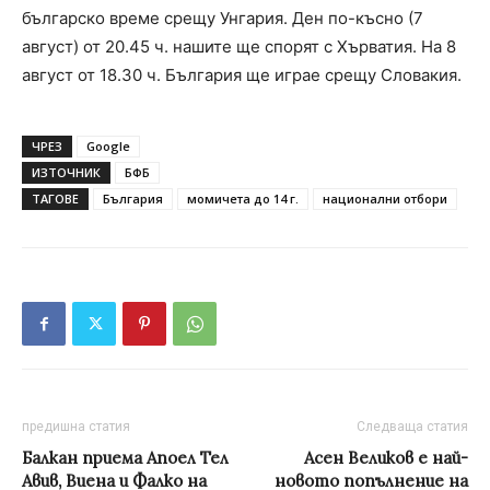
българско време срещу Унгария. Ден по-късно (7
август) от 20.45 ч. нашите ще спорят с Хърватия. На 8
август от 18.30 ч. България ще играе срещу Словакия.
ЧРЕЗ
Google
ИЗТОЧНИК
БФБ
ТАГОВЕ
България
момичета до 14 г.
национални отбори
предишна статия
Следваща статия
Балкан приема Апоел Тел
Асен Великов е най-
Авив, Виена и Фалко на
новото попълнение на