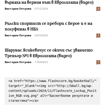
върнаха на верния път в Евролигата (видео)
Виктория Петрова
-
07/12/2024
0
Рилски спортист се пребори с Берое и е на
полуфинал в НБЛ
Виктория Петрова
-
02/05/2026
1
Шарунас Ясикевичус се окичи със званието
Треньор №1 в Евролигата (видео)
Виктория Петрова
-
17/04/2025
1
<a href="https://www.flashscore.bg/basketball/" 
target="_blank"><img src="http://bball.bg/wp-
content/uploads/2024/11/Flashscore_Lockup_Posit
ive_RGB-svg.png" alt="Баскетболни резултати и 
статистика"></a>