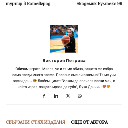
турнир в Ботевград
Академик Бултекс 99
Виктория Петрова
Обичам играта. Мисля, че и тя ме обича, защото ме избра
сама преди много време. Полезни сме си взаимно! Тя ме учи
всеки ден...
Любим цитат: "Искам да спечеля всеки мач, в
който играя, защото мразя да губя", Лука Дончич!
СВЪРЗАНИ С ТЯХ ИЗДЕЛИЯ
ОЩЕ ОТ АВТОРА