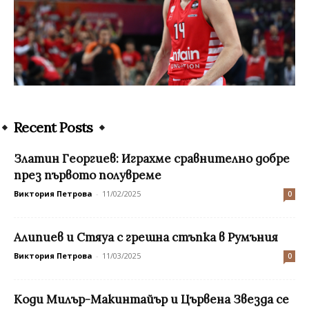
Recent Posts
Златин Георгиев: Играхме сравнително добре
през първото полувреме
Виктория Петрова
-
11/02/2025
0
Алипиев и Стяуа с грешна стъпка в Румъния
Виктория Петрова
-
11/03/2025
0
Коди Милър-Макинтайър и Цървена Звезда се