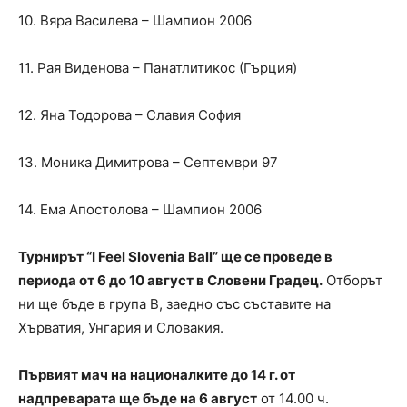
10. Вяра Василева – Шампион 2006
11. Рая Виденова – Панатлитикос (Гърция)
12. Яна Тодорова – Славия София
13. Моника Димитрова – Септември 97
14. Ема Апостолова – Шампион 2006
Турнирът “I Feel Slovenia Ball” ще се проведе в
периода от 6 до 10 август в Словени Градец.
Отборът
ни ще бъде в група B, заедно със съставите на
Хърватия, Унгария и Словакия.
Първият мач на националките до 14 г. от
надпреварата ще бъде на 6 август
от 14.00 ч.