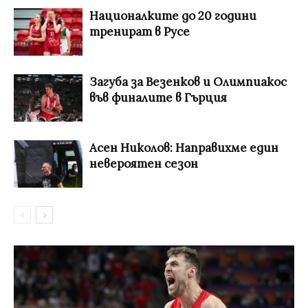
Националките до 20 години
тренират в Русе
Загуба за Везенков и Олимпиакос
във финалите в Гърция
Асен Николов: Направихме един
невероятен сезон