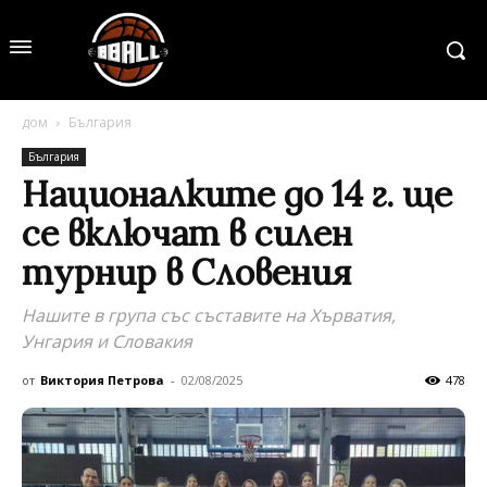
дом
България
България
Националките до 14 г. ще
се включат в силен
турнир в Словения
Нашите в група със съставите на Хърватия,
Унгария и Словакия
от
Виктория Петрова
-
02/08/2025
478