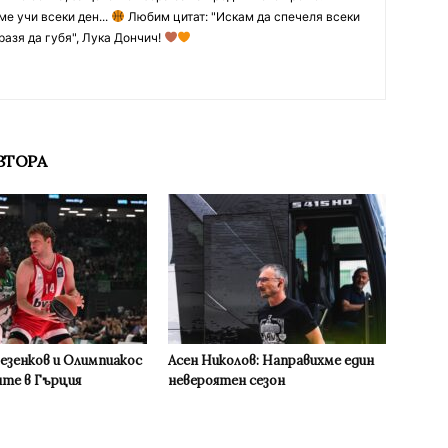
ме учи всеки ден...
Любим цитат: "Искам да спечеля всеки
разя да губя", Лука Дончич!
ВТОРА
Везенков и Олимпиакос
Асен Николов: Направихме един
ите в Гърция
невероятен сезон