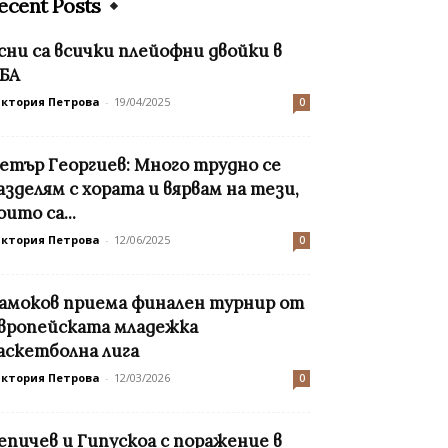
ecent Posts
сни са всички плейофни двойки в
БА
иктория Петрова
-
19/04/2025
0
етър Георгиев: Много трудно се
азделям с хората и вярвам на тези,
оито са...
иктория Петрова
-
12/06/2025
0
амоков приема финален турнир от
вропейската младежка
аскетболна лига
иктория Петрова
-
12/03/2026
0
епичев и Гипускоа с поражение в