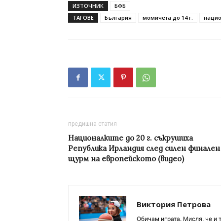
ИЗТОЧНИК
БФБ
ТАГОВЕ
България
момичета до 14 г.
нацио
предишна статия
Националките до 20 г. съкрушиха
Република Ирландия след силен финален
щурм на европейското (видео)
Виктория Петрова
Обичам играта. Мисля, че и 