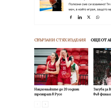
Полезни сме си взаимно! Тя 
мач, в който играя, защото м
СВЪРЗАНИ С ТЯХ ИЗДЕЛИЯ
ОЩЕ ОТ А
Националките до 20 години
Загуба за 
тренират в Русе
във финал