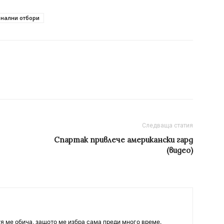
нални отбори
Следваща статия
Спартак привлече американски гард
(видео)
тя ме обича, защото ме избра сама преди много време.