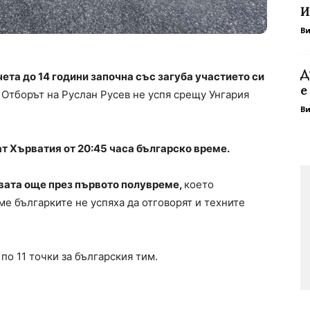
И
В
Д
та до 14 години започна със загуба участието си
е
. Отборът на Руслан Русев не успя срещу Унгария
В
.
т Хърватия от 20:45 часа българско време.
вата още през първото полувреме,
което
ме българките не успяха да отговорят и техните
по 11 точки за българския тим.