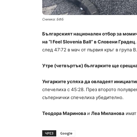
Снимка: БФБ
Българският национален отбор за момиче
на “I Feel Slovenia Ball” в Словени Градец
след 47:72 в мач от първия кръг в група B
Утре (четвъртък) българките ще срещна
Унгарките успяха да овладеят инициати
спечелиха с 45:28. През второто полувре
съпернички спечелиха убедително.
Теодора Маринова
и
Леа Миланова
имат 
ЧРЕЗ
Google