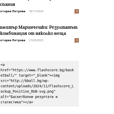
спания
иктория Петрова
-
18/11/2024
0
имитър Маринчешки: Резултатът
 комбинация от няколко неща
иктория Петрова
-
21/03/2025
0
<a 
href="https://www.flashscore.bg/bask
etball/" target="_blank"><img 
src="http://bball.bg/wp-
content/uploads/2024/11/Flashscore_L
ockup_Positive_RGB-svg.png" 
alt="Баскетболни резултати и 
статистика"></a>