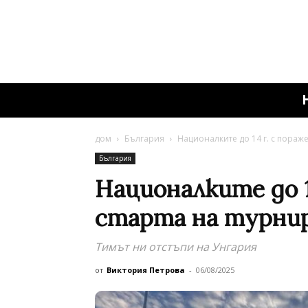
дом
България
Националките до 14 г. с пораж
България
Националките до 1
старта на турнир
Тимът ни отстъпи на Унгария
от
Виктория Петрова
-
06/08/2025