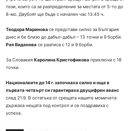
тези, които са за разпределение за местата от 5-то до
8-мо. Двубоят ще бъде с начален час 13.45 ч.
Теодора Маринова
се представи силно за България
днес и бе близо до дабъл-дабъл – 13 точки и 9 борби.
Рая Виденова
се разписа с 12 и 9 борби.
За Словакия
Каролина Кристофикова
приключи с 18
точки.
Националките до 14 г. започнаха силно и още в
първата четвърт си гарантираха двуцифрен аванс
след 21:9. В остатъка от срещата нашите момичета
държаха нещата под контрол и се поздравиха с
успеха.