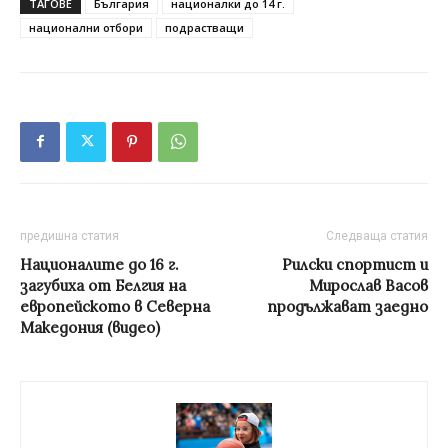
ТАГОВЕ
България
националки до 14 г.
национални отбори
подрастващи
предишна статия
Следваща статия
Националите до 16 г.
Рилски спортист и
загубиха от Белгия на
Мирослав Васов
европейското в Северна
продължават заедно
Македония (видео)