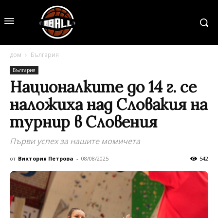
дом
България
България
Националките до 14 г. се
наложиха над Словакия на
турнир в Словения
Първи успех за нашите момичета
от
Виктория Петрова
-
08/08/2025
542