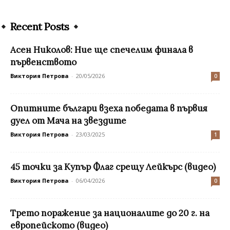
Recent Posts
Асен Николов: Ние ще спечелим финала в
първенството
Виктория Петрова
-
20/05/2026
0
Опитните българи взеха победата в първия
дуел от Мача на звездите
Виктория Петрова
-
23/03/2025
1
45 точки за Купър Флаг срещу Лейкърс (видео)
Виктория Петрова
-
06/04/2026
0
Трето поражение за националите до 20 г. на
европейското (видео)