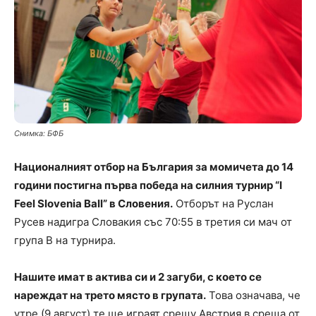
Снимка: БФБ
Националният отбор на България за момичета до 14
години постигна първа победа на силния турнир “I
Feel Slovenia Ball” в Словения.
Отборът на Руслан
Русев надигра Словакия със 70:55 в третия си мач от
група B на турнира.
Нашите имат в актива си и 2 загуби, с което се
нареждат на трето място в групата.
Това означава, че
утре (9 август) те ще играят срещу Австрия в среща от