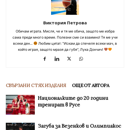
Виктория Петрова
Обичам играта. Мисля, че и тя ме обича, защото ме избра
сама преди много време. Полезни сме си взаимно! Тя ме учи
всеки ден...
Любим цитат: "Искам да спечеля всеки мач, в
който играя, защото мразя да губя", Лука Дончич!
СВЪРЗАНИ С ТЯХ ИЗДЕЛИЯ
ОЩЕ ОТ АВТОРА
Националките до 20 години
тренират в Русе
Загуба за Везенков и Олимпиакос