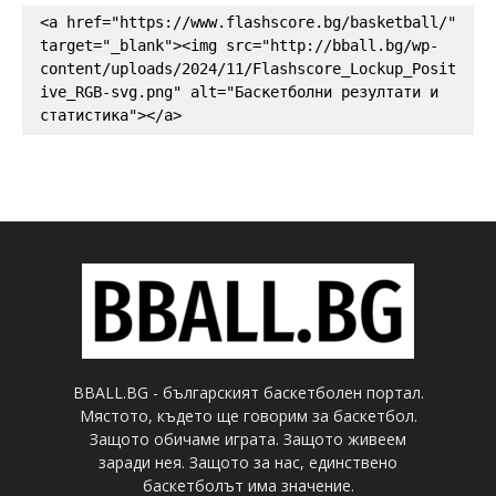
<a href="https://www.flashscore.bg/basketball/" 
target="_blank"><img src="http://bball.bg/wp-
content/uploads/2024/11/Flashscore_Lockup_Posit
ive_RGB-svg.png" alt="Баскетболни резултати и 
статистика"></a>
BBALL.BG - българският баскетболен портал.
Мястото, където ще говорим за баскетбол.
Защото обичаме играта. Защото живеем
заради нея. Защото за нас, единствено
баскетболът има значение.