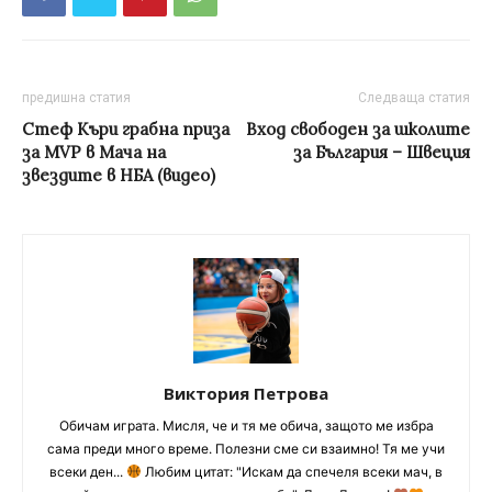
предишна статия
Следваща статия
Стеф Къри грабна приза
Вход свободен за школите
за MVP в Мача на
за България – Швеция
звездите в НБА (видео)
Виктория Петрова
Обичам играта. Мисля, че и тя ме обича, защото ме избра
сама преди много време. Полезни сме си взаимно! Тя ме учи
всеки ден...
Любим цитат: "Искам да спечеля всеки мач, в