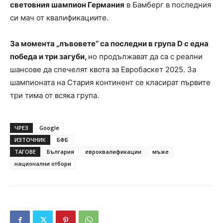
световния шампион Германия
в Бамберг в последния
си мач от квалификациите.
За момента „лъвовете“ са последни в група D с една
победа и три загуби,
но продължават да са с реални
шансове да спечелят квота за Евробаскет 2025. За
шампионата на Стария континент се класират първите
три тима от всяка група.
ЧРЕЗ
Google
ИЗТОЧНИК
БФБ
ТАГОВЕ
България
евроквалификации
мъже
национални отбори