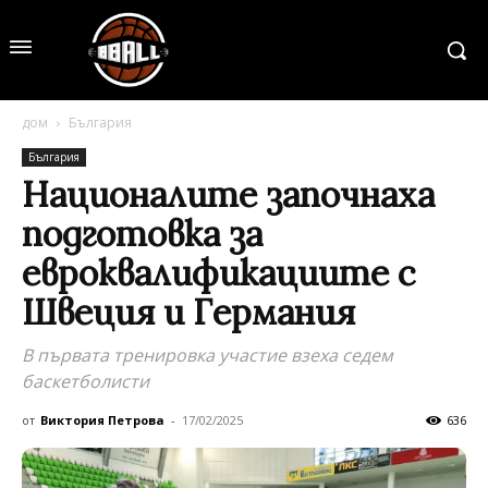
дом
България
България
Националите започнаха
подготовка за
евроквалификациите с
Швеция и Германия
В първата тренировка участие взеха седем
баскетболисти
от
Виктория Петрова
-
17/02/2025
636