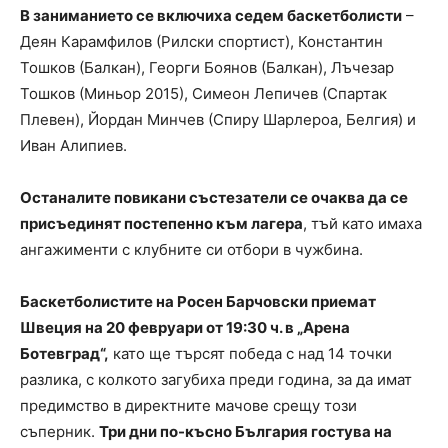
В заниманието се включиха седем баскетболисти
–
Деян Карамфилов (Рилски спортист), Константин
Тошков (Балкан), Георги Боянов (Балкан), Лъчезар
Тошков (Миньор 2015), Симеон Лепичев (Спартак
Плевен), Йордан Минчев (Спиру Шарлероа, Белгия) и
Иван Алипиев.
Останалите повикани състезатели се очаква да се
присъединят постепенно към лагера
, тъй като имаха
ангажименти с клубните си отбори в чужбина.
Баскетболистите на Росен Барчовски приемат
Швеция на 20 февруари от 19:30 ч. в „Арена
Ботевград“,
като ще търсят победа с над 14 точки
разлика, с колкото загубиха преди година, за да имат
предимство в директните мачове срещу този
съперник.
Три дни по-късно България гостува на