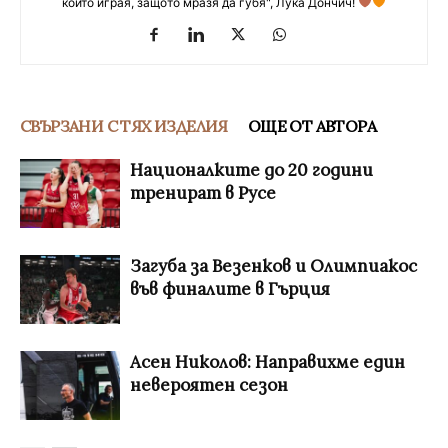
който играя, защото мразя да губя", Лука Дончич!
СВЪРЗАНИ С ТЯХ ИЗДЕЛИЯ
ОЩЕ ОТ АВТОРА
Националките до 20 години
тренират в Русе
Загуба за Везенков и Олимпиакос
във финалите в Гърция
Асен Николов: Направихме един
невероятен сезон