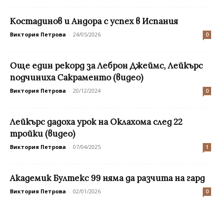
Костадинов и Андора с успех в Испания
Виктория Петрова
-
24/05/2026
0
Още един рекорд за Леброн Джеймс, Лейкърс
подчиниха Сакраменто (видео)
Виктория Петрова
-
20/12/2024
0
Лейкърс дадоха урок на Оклахома след 22
тройки (видео)
Виктория Петрова
-
07/04/2025
1
Академик Бултекс 99 няма да разчита на гард
Виктория Петрова
-
02/01/2026
0