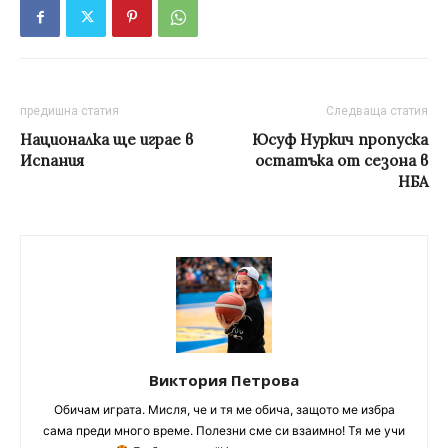
предишна статия
Следваща статия
Националка ще играе в
Юсуф Нуркич пропуска
Испания
остатъка от сезона в
НБА
Виктория Петрова
Обичам играта. Мисля, че и тя ме обича, защото ме избра
сама преди много време. Полезни сме си взаимно! Тя ме учи