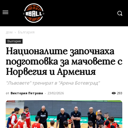
дом
България
България
Националите започнаха
подготовка за мачовете с
Норвегия и Армения
"Лъвовете" тренират в "Арена Ботевград"
от
Виктория Петрова
-
23/02/2026
293