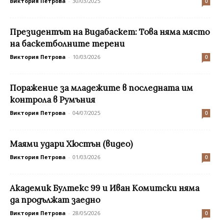
Виктория Петрова
-
30/03/2025
0
Президентът на Видабаскет: Това няма място
на баскетболните терени
Виктория Петрова
-
10/03/2026
0
Поражение за младежите в последната им
контрола в Румъния
Виктория Петрова
-
04/07/2025
0
Маями удари Хюстън (видео)
Виктория Петрова
-
01/03/2026
0
Академик Бултекс 99 и Иван Комитски няма
да продължат заедно
Виктория Петрова
-
28/05/2026
0