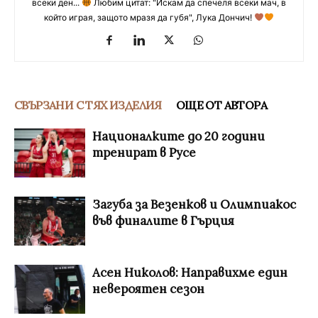
всеки ден...
Любим цитат: "Искам да спечеля всеки мач, в
който играя, защото мразя да губя", Лука Дончич!
СВЪРЗАНИ С ТЯХ ИЗДЕЛИЯ
ОЩЕ ОТ АВТОРА
Националките до 20 години
тренират в Русе
Загуба за Везенков и Олимпиакос
във финалите в Гърция
Асен Николов: Направихме един
невероятен сезон