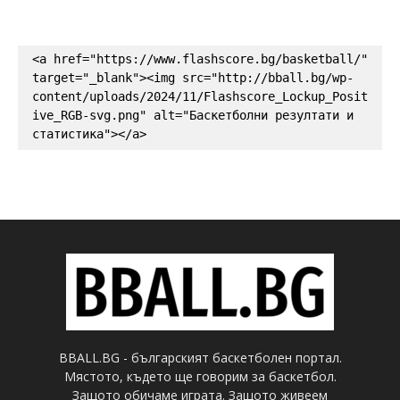
<a href="https://www.flashscore.bg/basketball/" 
target="_blank"><img src="http://bball.bg/wp-
content/uploads/2024/11/Flashscore_Lockup_Posit
ive_RGB-svg.png" alt="Баскетболни резултати и 
статистика"></a>
BBALL.BG - българският баскетболен портал.
Мястото, където ще говорим за баскетбол.
Защото обичаме играта. Защото живеем