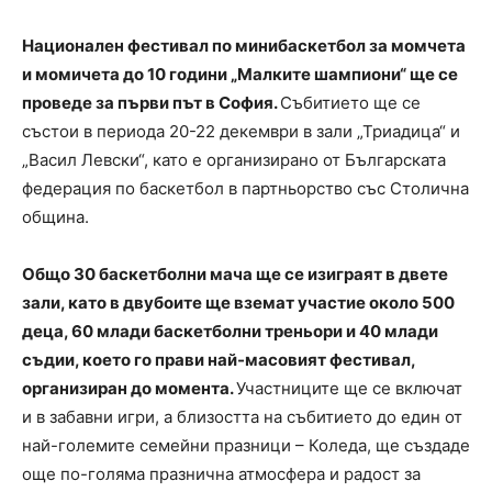
Национален фестивал по минибаскетбол за момчета
и момичета до 10 години „Малките шампиони“ ще се
проведе за първи път в София.
Събитието ще се
състои в периода 20-22 декември в зали „Триадица“ и
„Васил Левски“, като е организирано от Българската
федерация по баскетбол в партньорство със Столична
община.
Общо 30 баскетболни мача ще се изиграят в двете
зали, като в двубоите ще вземат участие около 500
деца, 60 млади баскетболни треньори и 40 млади
съдии, което го прави най-масовият фестивал,
организиран до момента.
Участниците ще се включат
и в забавни игри, а близостта на събитието до един от
най-големите семейни празници – Коледа, ще създаде
още по-голяма празнична атмосфера и радост за