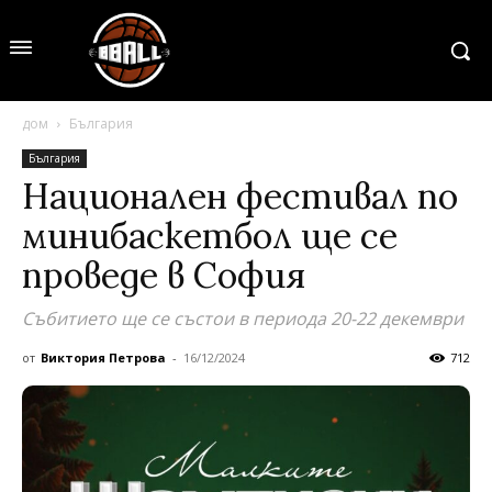
дом
България
България
Национален фестивал по
минибаскетбол ще се
проведе в София
Събитието ще се състои в периода 20-22 декември
от
Виктория Петрова
-
16/12/2024
712