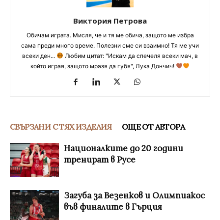
Виктория Петрова
Обичам играта. Мисля, че и тя ме обича, защото ме избра
сама преди много време. Полезни сме си взаимно! Тя ме учи
всеки ден...
Любим цитат: "Искам да спечеля всеки мач, в
който играя, защото мразя да губя", Лука Дончич!
СВЪРЗАНИ С ТЯХ ИЗДЕЛИЯ
ОЩЕ ОТ АВТОРА
Националките до 20 години
тренират в Русе
Загуба за Везенков и Олимпиакос
във финалите в Гърция