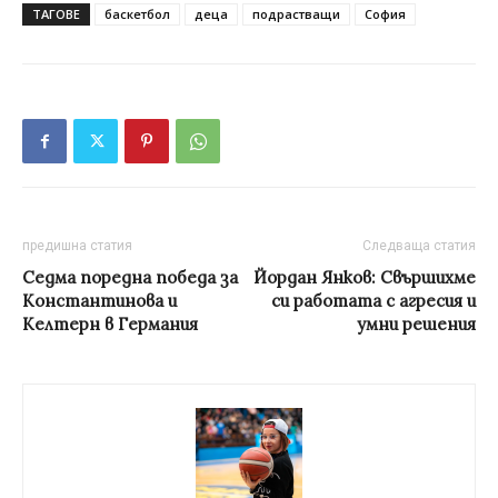
ТАГОВЕ
баскетбол
деца
подрастващи
София
предишна статия
Следваща статия
Седма поредна победа за
Йордан Янков: Свършихме
Константинова и
си работата с агресия и
Келтерн в Германия
умни решения