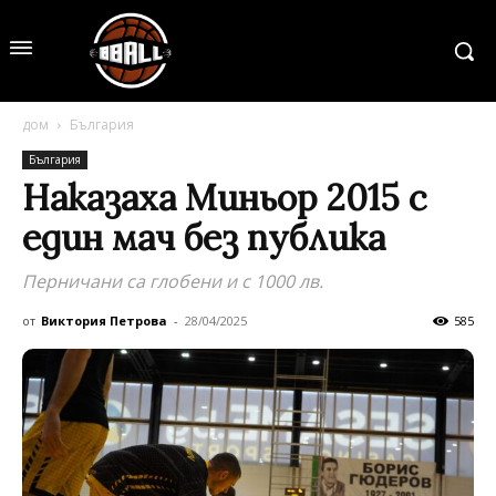
дом
България
България
Наказаха Миньор 2015 с
един мач без публика
Перничани са глобени и с 1000 лв.
от
Виктория Петрова
-
28/04/2025
585