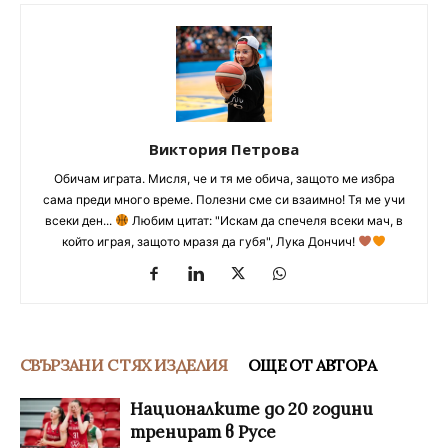
Виктория Петрова
Обичам играта. Мисля, че и тя ме обича, защото ме избра
сама преди много време. Полезни сме си взаимно! Тя ме учи
всеки ден...
Любим цитат: "Искам да спечеля всеки мач, в
който играя, защото мразя да губя", Лука Дончич!
СВЪРЗАНИ С ТЯХ ИЗДЕЛИЯ
ОЩЕ ОТ АВТОРА
Националките до 20 години
тренират в Русе