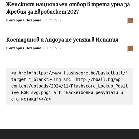
Женският национален отбор в трета урна за
жребия за Евробаскет 2027
Виктория Петрова
-
17/07/2025
0
Костадинов и Андора не успяха в Испания
Виктория Петрова
-
03/01/2026
0
<a href="https://www.flashscore.bg/basketball/" 
target="_blank"><img src="http://bball.bg/wp-
content/uploads/2024/11/Flashscore_Lockup_Posit
ive_RGB-svg.png" alt="Баскетболни резултати и 
статистика"></a>