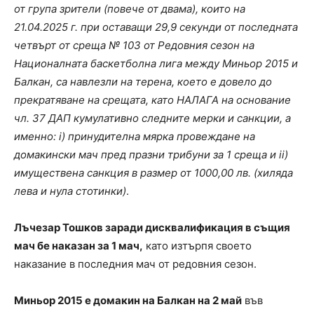
от група зрители (повече от двама), които на
21.04.2025 г. при оставащи 29,9 секунди от последната
четвърт от среща № 103 от Редовния сезон на
Националната баскетболна лига между Миньор 2015 и
Балкан, са навлезли на терена, което е довело до
прекратяване на срещата, като НАЛАГА на основание
чл. 37 ДАП кумулативно следните мерки и санкции, а
именно: i) принудителна мярка провеждане на
домакински мач пред празни трибуни за 1 среща и ii)
имуществена санкция в размер от 1000,00 лв. (хиляда
лева и нула стотинки)
.
Лъчезар Тошков заради дисквалификация в същия
мач бе наказан за 1 мач,
като изтърпя своето
наказание в последния мач от редовния сезон.
Миньор 2015 е домакин на Балкан на 2 май
във