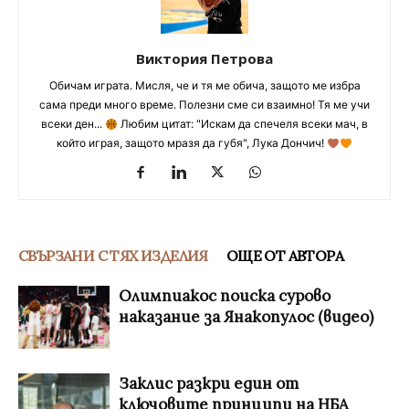
Виктория Петрова
Обичам играта. Мисля, че и тя ме обича, защото ме избра
сама преди много време. Полезни сме си взаимно! Тя ме учи
всеки ден...
Любим цитат: "Искам да спечеля всеки мач, в
който играя, защото мразя да губя", Лука Дончич!
СВЪРЗАНИ С ТЯХ ИЗДЕЛИЯ
ОЩЕ ОТ АВТОРА
Олимпиакос поиска сурово
наказание за Янакопулос (видео)
Заклис разкри един от
ключовите принципи на НБА