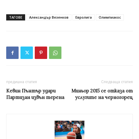
ТАГОВЕ
Александър Везенков
Евролига
Олимпиакос
предишна статия
Следваща статия
Кевин Пънтър удари
Миньор 2015 се отказа от
Партизан извън терена
услугите на черногорец