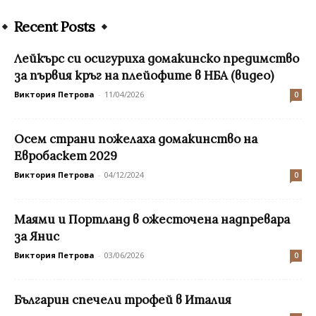
Recent Posts
Лейкърс си осигуриха домакинско предимство
за първия кръг на плейофите в НБА (видео)
Виктория Петрова
-
11/04/2026
0
Осем страни пожелаха домакинство на
Евробаскет 2029
Виктория Петрова
-
04/12/2024
0
Маями и Портланд в ожесточена надпревара
за Янис
Виктория Петрова
-
03/06/2026
0
Българин спечели трофей в Италия