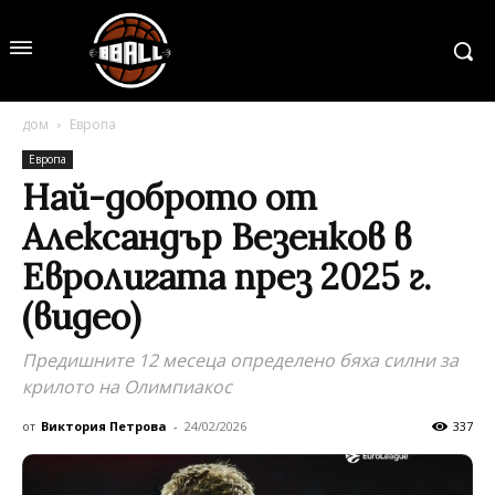
дом
Европа
Европа
Най-доброто от
Александър Везенков в
Евролигата през 2025 г.
(видео)
Предишните 12 месеца определено бяха силни за
крилото на Олимпиакос
от
Виктория Петрова
-
24/02/2026
337