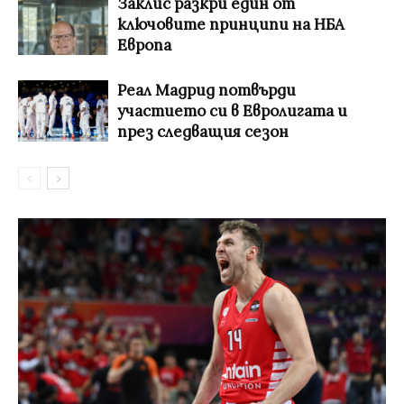
Заклис разкри един от
ключовите принципи на НБА
Европа
Реал Мадрид потвърди
участието си в Евролигата и
през следващия сезон