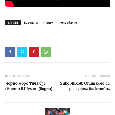
ТАГОВЕ
Евролига
Париж
Фенербахче
предишна статия
Следваща статия
Черно море Тича взе
Янко Янков: Опитахме се
своето в Шумен (видео)
да играем баскетбол