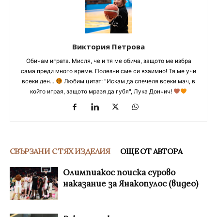
Виктория Петрова
Обичам играта. Мисля, че и тя ме обича, защото ме избра
сама преди много време. Полезни сме си взаимно! Тя ме учи
всеки ден...
Любим цитат: "Искам да спечеля всеки мач, в
който играя, защото мразя да губя", Лука Дончич!
СВЪРЗАНИ С ТЯХ ИЗДЕЛИЯ
ОЩЕ ОТ АВТОРА
Олимпиакос поиска сурово
наказание за Янакопулос (видео)