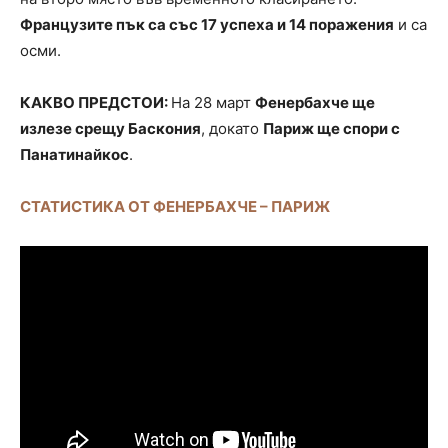
Французите пък са със 17 успеха и 14 поражения
и са
осми.
КАКВО ПРЕДСТОИ:
На 28 март
Фенербахче ще
излезе срещу Баскония
, докато
Париж ще спори с
Панатинайкос
.
СТАТИСТИКА ОТ ФЕНЕРБАХЧЕ – ПАРИЖ