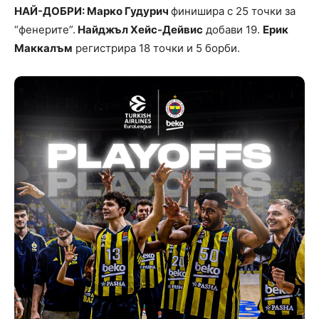
НАЙ-ДОБРИ: Марко Гудурич
финишира с 25 точки за
“фенерите”.
Найджъл Хейс-Дейвис
добави 19.
Ерик
Маккалъм
регистрира 18 точки и 5 борби.