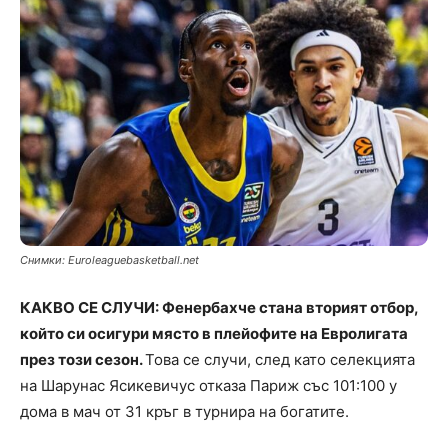
Снимки: Euroleaguebasketball.net
КАКВО СЕ СЛУЧИ: Фенербахче стана вторият отбор,
който си осигури място в плейофите на Евролигата
през този сезон.
Това се случи, след като селекцията
на Шарунас Ясикевичус отказа Париж със 101:100 у
дома в мач от 31 кръг в турнира на богатите.