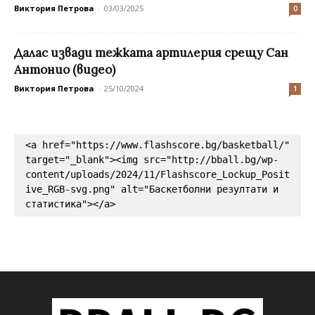
Виктория Петрова
-
03/03/2025
0
Далас извади тежката артилерия срещу Сан
Антонио (видео)
Виктория Петрова
-
25/10/2024
1
<a href="https://www.flashscore.bg/basketball/" 
target="_blank"><img src="http://bball.bg/wp-
content/uploads/2024/11/Flashscore_Lockup_Posit
ive_RGB-svg.png" alt="Баскетболни резултати и 
статистика"></a>