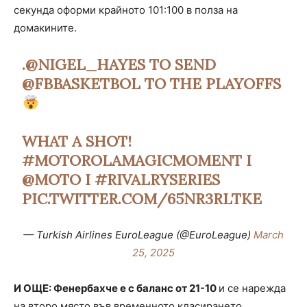
секунда оформи крайното 101:100 в полза на
домакините.
.
@NIGEL_HAYES
TO SEND
@FBBASKETBOL
TO THE PLAYOFFS
WHAT A SHOT!
#MOTOROLAMAGICMOMENT
I
@MOTO
I
#RIVALRYSERIES
PIC.TWITTER.COM/65NR3RLTKE
— Turkish Airlines EuroLeague (@EuroLeague)
March
25, 2025
И ОЩЕ: Фенербахче е с баланс от 21-10
и се нарежда
на второ място във временното класирането.