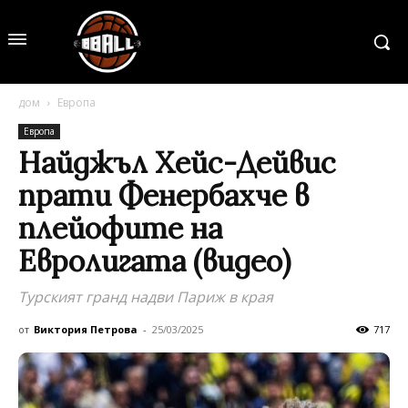
дом
Европа
Европа
Найджъл Хейс-Дейвис
прати Фенербахче в
плейофите на
Евролигата (видео)
Турският гранд надви Париж в края
от
Виктория Петрова
-
25/03/2025
717