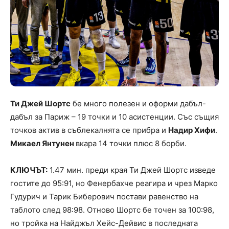
Ти Джей Шортс
бе много полезен и оформи дабъл-
дабъл за Париж – 19 точки и 10 асистенции. Със същия
точков актив в съблекалнята се прибра и
Надир Хифи
.
Микаел Янтунен
вкара 14 точки плюс 8 борби.
КЛЮЧЪТ:
1.47 мин. преди края Ти Джей Шортс изведе
гостите до 95:91, но Фенербахче реагира и чрез Марко
Гудурич и Тарик Биберович постави равенство на
таблото след 98:98. Отново Шортс бе точен за 100:98,
но тройка на Найджъл Хейс-Дейвис в последната