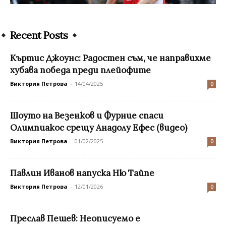
Recent Posts
Къртис Джоунс: Радостен съм, че направихме
хубава победа преди плейофите
Виктория Петрова
-
14/04/2025
0
Шоуто на Везенков и Фурние спаси
Олимпиакос срещу Анадолу Ефес (видео)
Виктория Петрова
-
01/02/2025
0
Павлин Иванов напуска Ню Тайпе
Виктория Петрова
-
12/01/2026
0
Преслав Пешев: Неописуемо е