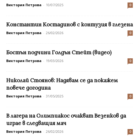
Виктория Петрова
-
10/07/2025
0
Константин Костадинов с контузия в глезена
Виктория Петрова
-
26/02/2026
0
Бостън подчини Голдън Стейт (видео)
Виктория Петрова
-
19/03/2026
0
Николай Стоянов: Надявам се да покажем
повече догодина
Виктория Петрова
-
31/05/2025
0
В лагера на Олимпиакос очакват Везенков да
играе в следващия мач
Виктория Петрова
-
26/02/2026
0