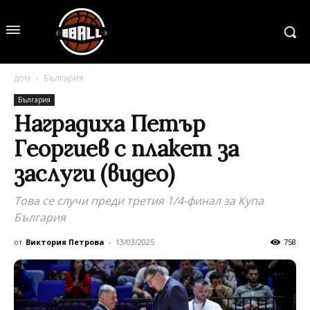
дом
България
България
Наградиха Петър
Георгиев с плакет за
заслуги (видео)
Това се случи преди третия 1/4-финал за Купа
България
от
Виктория Петрова
-
13/03/2025
758