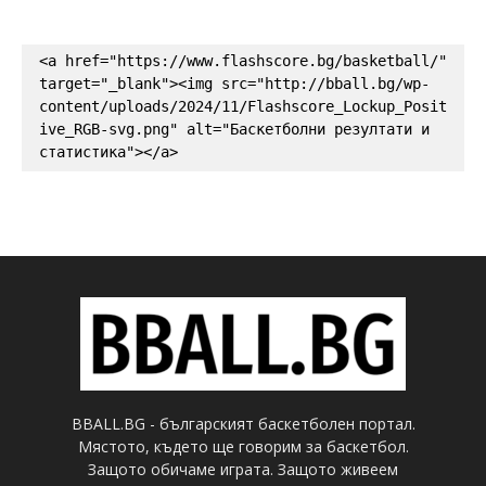
<a href="https://www.flashscore.bg/basketball/" 
target="_blank"><img src="http://bball.bg/wp-
content/uploads/2024/11/Flashscore_Lockup_Posit
ive_RGB-svg.png" alt="Баскетболни резултати и 
статистика"></a>
BBALL.BG - българският баскетболен портал.
Мястото, където ще говорим за баскетбол.
Защото обичаме играта. Защото живеем