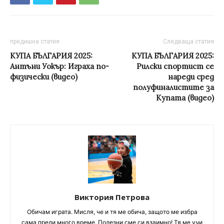
предишна статия
Следваща статия
КУПА БЪЛГАРИЯ 2025:
КУПА БЪЛГАРИЯ 2025:
Антъни Уокър: Играха по-
Рилски спортист се
физически (видео)
нареди сред
полуфиналистите за
Купата (видео)
Виктория Петрова
Обичам играта. Мисля, че и тя ме обича, защото ме избра
сама преди много време. Полезни сме си взаимно! Тя ме учи