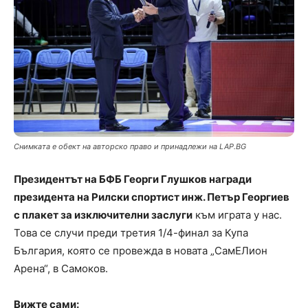
Снимката е обект на авторско право и принадлежи на LAP.BG
Президентът на БФБ Георги Глушков награди
президента на Рилски спортист инж. Петър Георгиев
с плакет за изключителни заслуги
към играта у нас.
Това се случи преди третия 1/4-финал за Купа
България, която се провежда в новата „СамЕЛион
Арена“, в Самоков.
Вижте сами: