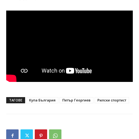
ТАГОВЕ
Купа България
Петър Георгиев
Рилски спортист