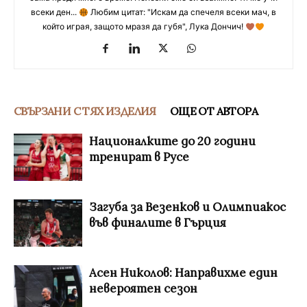
всеки ден...
Любим цитат: "Искам да спечеля всеки мач, в
който играя, защото мразя да губя", Лука Дончич!
СВЪРЗАНИ С ТЯХ ИЗДЕЛИЯ
ОЩЕ ОТ АВТОРА
Националките до 20 години
тренират в Русе
Загуба за Везенков и Олимпиакос
във финалите в Гърция
Асен Николов: Направихме един
невероятен сезон