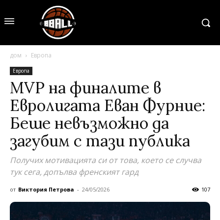
дом
Европа
Европа
МVP на финалите в
Евролигата Еван Фурние:
Беше невъзможно да
загубим с тази публика
Получих мотивацията си от това, което се случва
тук сега, допълва френският гард
от
Виктория Петрова
-
24/05/2026
107