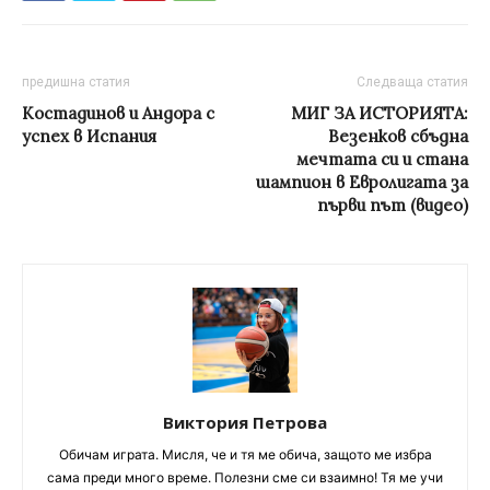
предишна статия
Следваща статия
Костадинов и Андора с
МИГ ЗА ИСТОРИЯТА:
успех в Испания
Везенков сбъдна
мечтата си и стана
шампион в Евролигата за
първи път (видео)
Виктория Петрова
Обичам играта. Мисля, че и тя ме обича, защото ме избра
сама преди много време. Полезни сме си взаимно! Тя ме учи