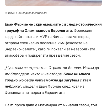
Снимка: Euroleaguebasketball.net
Еван Фурние не скри емоциите си след историческия
триумф на Олимпиакос в Евролигата
. Френският
гард, който стана и MVP на Финалната четворка,
отправи специално послание към феновете на
„червено-белите“, като ги похвали за невероятната
атмосфера и подкрепата през целия сезон.
„Чувствам се страхотно. Страхотни фенове. Искам да
им благодаря, както и на отбора.
Беше ни много
трудно, но беше невъзможно да загубим с тази
публика
“, сподели Еван Фурние след края на
Финалната четворка в Евролигата.
На въпроса дали е мотивиран от миналия сезон, той