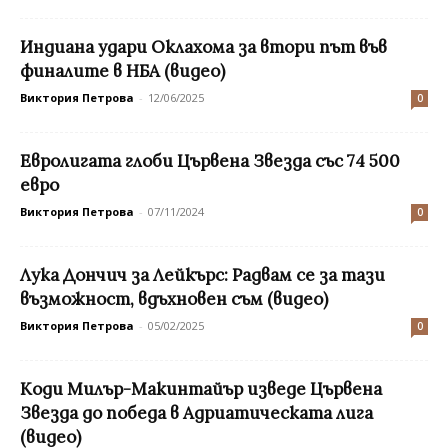
Индиана удари Оклахома за втори път във
финалите в НБА (видео)
Виктория Петрова
-
12/06/2025
0
Евролигата глоби Цървена Звезда със 74 500
евро
Виктория Петрова
-
07/11/2024
0
Лука Дончич за Лейкърс: Радвам се за тази
възможност, вдъхновен съм (видео)
Виктория Петрова
-
05/02/2025
0
Коди Милър-Макинтайър изведе Цървена
Звезда до победа в Адриатическата лига
(видео)