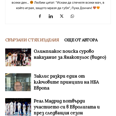
всеки ден...
Любим цитат: "Искам да спечеля всеки мач, в
който играя, защото мразя да губя", Лука Дончич!
СВЪРЗАНИ С ТЯХ ИЗДЕЛИЯ
ОЩЕ ОТ АВТОРА
Олимпиакос поиска сурово
наказание за Янакопулос (видео)
Заклис разкри един от
ключовите принципи на НБА
Европа
Реал Мадрид потвърди
участието си в Евролигата и
през следващия сезон