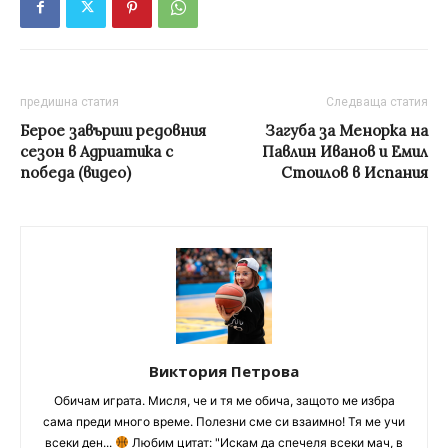
предишна статия
Следваща статия
Берое завърши редовния
Загуба за Менорка на
сезон в Адриатика с
Павлин Иванов и Емил
победа (видео)
Стоилов в Испания
Виктория Петрова
Обичам играта. Мисля, че и тя ме обича, защото ме избра
сама преди много време. Полезни сме си взаимно! Тя ме учи
всеки ден...
Любим цитат: "Искам да спечеля всеки мач, в