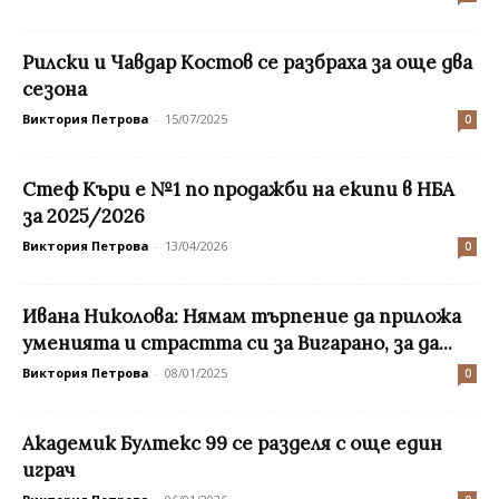
Рилски и Чавдар Костов се разбраха за още два
сезона
Виктория Петрова
-
15/07/2025
0
Стеф Къри е №1 по продажби на екипи в НБА
за 2025/2026
Виктория Петрова
-
13/04/2026
0
Ивана Николова: Нямам търпение да приложа
уменията и страстта си за Вигарано, за да...
Виктория Петрова
-
08/01/2025
0
Академик Бултекс 99 се разделя с още един
играч