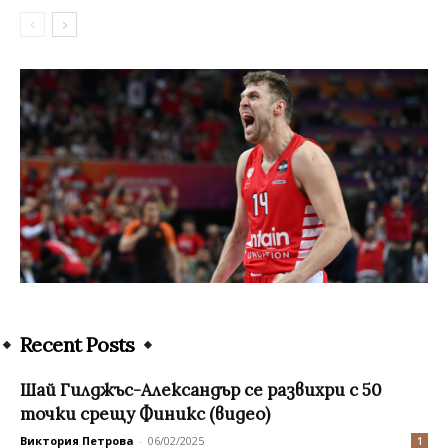
Recent Posts
Шай Гилджъс-Александър се развихри с 50
точки срещу Финикс (видео)
Виктория Петрова
-
06/02/2025
1