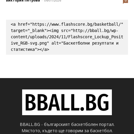
Виктория Петрова
-
06/01/2026
0
<a href="https://www.flashscore.bg/basketball/" 
target="_blank"><img src="http://bball.bg/wp-
content/uploads/2024/11/Flashscore_Lockup_Posit
ive_RGB-svg.png" alt="Баскетболни резултати и 
статистика"></a>
BBALL.BG - българският баскетболен портал.
Мястото, където ще говорим за баскетбол.