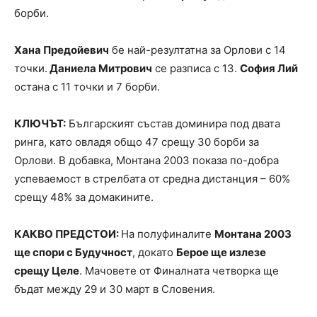
борби.
Хана Предойевич
бе най-резултатна за Орлови с 14
точки.
Даниела Митрович
се разписа с 13.
София Лий
остана с 11 точки и 7 борби.
КЛЮЧЪТ:
Българският състав доминира под двата
ринга, като овладя общо 47 срещу 30 борби за
Орлови. В добавка, Монтана 2003 показа по-добра
успеваемост в стрелбата от средна дистанция – 60%
срещу 48% за домакините.
КАКВО ПРЕДСТОИ:
На полуфиналите
Монтана 2003
ще спори с Будучност
, докато
Берое ще излезе
срещу Целе
. Мачовете от Финалната четворка ще
бъдат между 29 и 30 март в Словения.