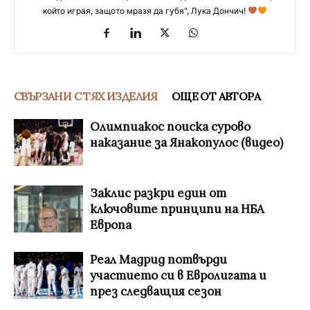
който играя, защото мразя да губя", Лука Дончич!
СВЪРЗАНИ С ТЯХ ИЗДЕЛИЯ
ОЩЕ ОТ АВТОРА
Олимпиакос поиска сурово
наказание за Янакопулос (видео)
Заклис разкри един от
ключовите принципи на НБА
Европа
Реал Мадрид потвърди
участието си в Евролигата и
през следващия сезон