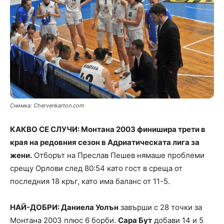
Снимка: Chervenkarton.com
КАКВО СЕ СЛУЧИ: Монтана 2003 финишира трети в
края на редовния сезон в Адриатическата лига за
жени.
Отборът на Преслав Пешев нямаше проблеми
срещу Орлови след 80:54 като гост в среща от
последния 18 кръг, като има баланс от 11-5.
НАЙ-ДОБРИ: Даниела Уолън
завърши с 28 точки за
Монтана 2003 плюс 6 борби.
Сара Бут
добави 14 и 5