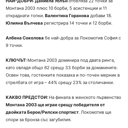
НАЙ-ДОБРИ: Даниела Уолън
отбеляза 22 точки за
Монтана 2003 плюс 10 борби, 5 асистенции и 11
откраднати топки.
Валентина Горанова
добави 18.
Юлияна Вълчева
регистрира 14 точки и 12 борби.
Албена Соколова
бе най-добра за Локомотив София с
9 точки.
КЛЮЧЪТ:
Монтана 2003 доминира под двата ринга,
като овладя общо 62 срещу 33 борби за домакините.
Освен това, гостенките показаха и по-точен мерник в
стрелбата от игра – 44% срещу 23% за столичанки.
КАКВО ПРЕДСТОИ:
На финала в женското първенство
Монтана 2003 ще играе срещу победителя от
двойката Берое/Рилски спортист
. Локомотив ще
спори за бронза със загубилия.