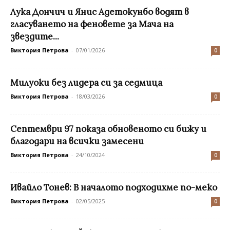
Лука Дончич и Янис Адетокунбо водят в
гласуването на феновете за Мача на
звездите...
Виктория Петрова
-
07/01/2026
0
Милуоки без лидера си за седмица
Виктория Петрова
-
18/03/2026
0
Септември 97 показа обновеното си бижу и
благодари на всички замесени
Виктория Петрова
-
24/10/2024
0
Ивайло Тонев: В началото подходихме по-меко
Виктория Петрова
-
02/05/2025
0