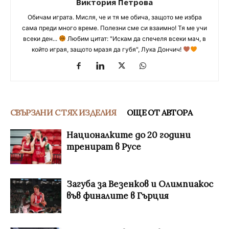
Виктория Петрова
Обичам играта. Мисля, че и тя ме обича, защото ме избра
сама преди много време. Полезни сме си взаимно! Тя ме учи
всеки ден...
Любим цитат: "Искам да спечеля всеки мач, в
който играя, защото мразя да губя", Лука Дончич!
СВЪРЗАНИ С ТЯХ ИЗДЕЛИЯ
ОЩЕ ОТ АВТОРА
Националките до 20 години
тренират в Русе
Загуба за Везенков и Олимпиакос
във финалите в Гърция