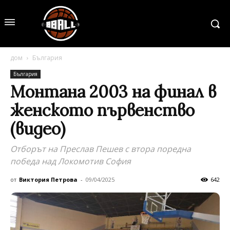
дом
България
България
Монтана 2003 на финал в
женското първенство
(видео)
Отборът на Преслав Пешев с втора поредна
победа над Локомотив София
от
Виктория Петрова
-
09/04/2025
642