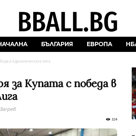
НАЧАЛНА
БЪЛГАРИЯ
ЕВРОПА
НБ
обеда в Адриатическата лига
я за Купата с победа в
ига
 Загреб
324