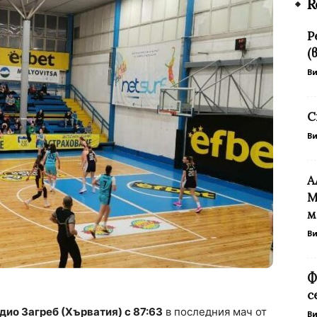
R
Р
(
В
С
В
А
М
м
В
Ф
с
ио Загреб (Хърватия) с 87:63
в последния мач от
В