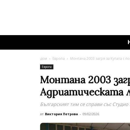
дом
Европа
Монтана 2003 загря за Купата с п
Европа
Монтана 2003 загр
Адриатическата л
Българският тим се справи със Студио
от
Виктория Петрова
-
09/02/2026