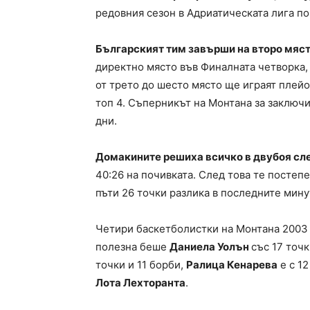
редовния сезон в Адриатическата лига по
Българският тим завърши на второ място
директно място във Финалната четворка, 
от трето до шесто място ще играят плей
топ 4. Съперникът на Монтана за заключи
дни.
Домакините решиха всичко в двубоя сле
40:26 на почивката. След това те постеп
пъти 26 точки разлика в последните мину
Четири баскетболистки на Монтана 2003 
полезна беше
Даниела Уолън
със 17 точк
точки и 11 борби,
Ралица Кенарева
е с 12
Лота Лехторанта
.