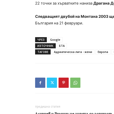
22 точки за хърватките наниза
Драгана 
Следващият двубой на Монтана 2003 ще
България на 21 февруари.
ЧРЕЗ
Google
ИЗТОЧНИК
БТА
ТАГОВЕ
Адриатическа лига - жени
Европа
предишна статия
Алипиев и Римини не успяха да запишат