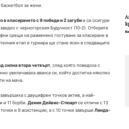
 баскетбол за жени.
А
 в класирането с 9 победи и 2 загуби
и си осигури
к
заедно с черногорския Будучност (10-2). Отборите
В
офни срещи на разменено гостуване за класиране в
телния етап в турнира ще стане ясен в следващите
д силна втора четвърт
, след която поведоха с
енно увеличаваха аванса си, който достигна няколко
ти на мача.
завършиха с двуцифрен точков актив, а най-
и и 11 борби.
Дения Дейвис-Стюарт
се отличи с 13
 точки и 9 асистенции, а с 10 точки завърши
Линда-