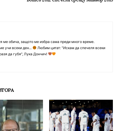
тя ме обича, защото ме избра сама преди много време.
ме учи всеки ден...
Любим цитат: "Искам да спечеля всеки
разя да губя", Лука Дончич!
ВТОРА