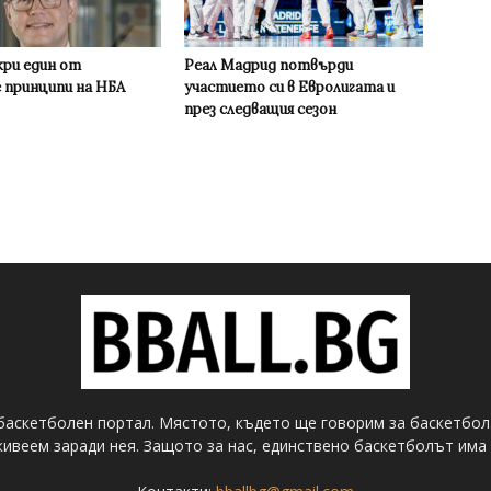
кри един от
Реал Мадрид потвърди
 принципи на НБА
участието си в Евролигата и
през следващия сезон
баскетболен портал. Мястото, където ще говорим за баскетбол
ивеем заради нея. Защото за нас, единствено баскетболът има 