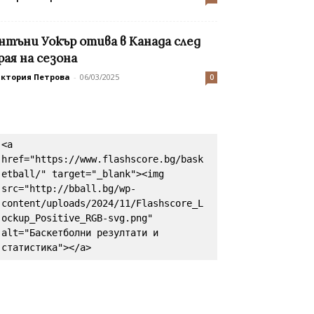
нтъни Уокър отива в Канада след
рая на сезона
иктория Петрова
-
06/03/2025
0
<a 
href="https://www.flashscore.bg/bask
etball/" target="_blank"><img 
src="http://bball.bg/wp-
content/uploads/2024/11/Flashscore_L
ockup_Positive_RGB-svg.png" 
alt="Баскетболни резултати и 
статистика"></a>