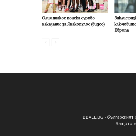
Олимпиакос поиска сурово
Заклис раз
наказание за Янакопулос (видео)
ключовите
Европа
BBALL.BG - българският 
Защото ж