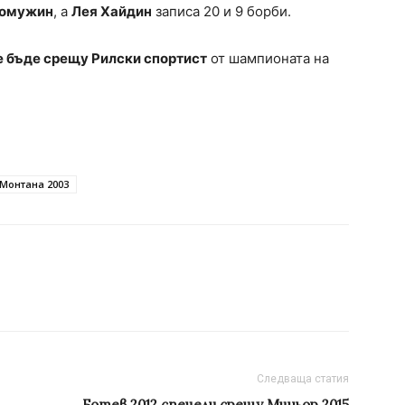
Домужин
, а
Лея Хайдин
записа 20 и 9 борби.
 бъде срещу Рилски спортист
от шампионата на
Монтана 2003
Следваща статия
Ботев 2012 спечели срещу Миньор 2015