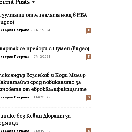
ecent Posts
езултати от миналата нощ в НБА
видео)
иктория Петрова
-
21/11/2024
0
партак се пребори с Шумен (видео)
иктория Петрова
-
07/12/2024
5
лександър Везенков и Коди Милър-
акинтайър сред повиканите за
ачовете от евроквалификациите
иктория Петрова
-
11/02/2025
2
иникс без Кевин Дюрант за
едмица
иктория Петрова
-
01/04/2025
0