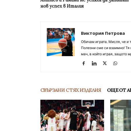
нов успех в Италия
Виктория Петрова
Обичам играта. Мисля, че и 
Полезни сме си взаимно! Тя 
мач, в който играя, защото м
СВЪРЗАНИ С ТЯХ ИЗДЕЛИЯ
ОЩЕ ОТ А