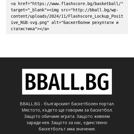
<a href="https://www.flashscore.bg/basketball/" 
target="_blank"><img src="http://bball.bg/wp-
content/uploads/2024/11/Flashscore_Lockup_Posit
ive_RGB-svg.png" alt="Баскетболни резултати и 
статистика"></a>
BBALL.BG - българският баскетболен портал.
Мястото, където ще говорим за баскетбол.
Защото обичаме играта. Защото живеем
заради нея. Защото за нас, единствено
баскетболът има значение.