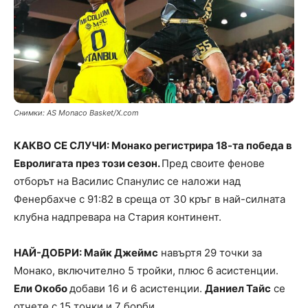
Снимки: AS Monaco Basket/X.com
КАКВО СЕ СЛУЧИ: Монако регистрира 18-та победа в
Евролигата през този сезон.
Пред своите фенове
отборът на Василис Спанулис се наложи над
Фенербахче с 91:82 в среща от 30 кръг в най-силната
клубна надпревара на Стария континент.
НАЙ-ДОБРИ: Майк Джеймс
навъртя 29 точки за
Монако, включително 5 тройки, плюс 6 асистенции.
Ели Окобо
добави 16 и 6 асистенции.
Даниел Тайс
се
отчете с 15 точки и 7 борби.