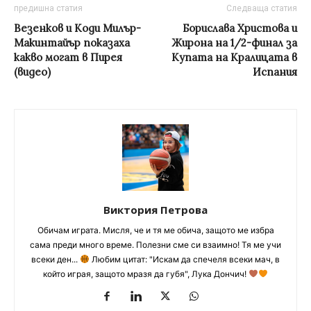
предишна статия
Следваща статия
Везенков и Коди Милър-
Борислава Христова и
Макинтайър показаха
Жирона на 1/2-финал за
какво могат в Пирея
Купата на Кралицата в
(видео)
Испания
Виктория Петрова
Обичам играта. Мисля, че и тя ме обича, защото ме избра
сама преди много време. Полезни сме си взаимно! Тя ме учи
всеки ден...
Любим цитат: "Искам да спечеля всеки мач, в
който играя, защото мразя да губя", Лука Дончич!