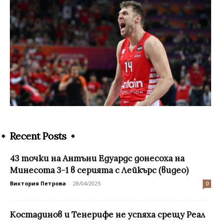
Recent Posts
43 точки на Антъни Едуардс донесоха на
Минесота 3-1 в серията с Лейкърс (видео)
Виктория Петрова
-
28/04/2025
0
Костадинов и Тенерифе не успяха срещу Реал