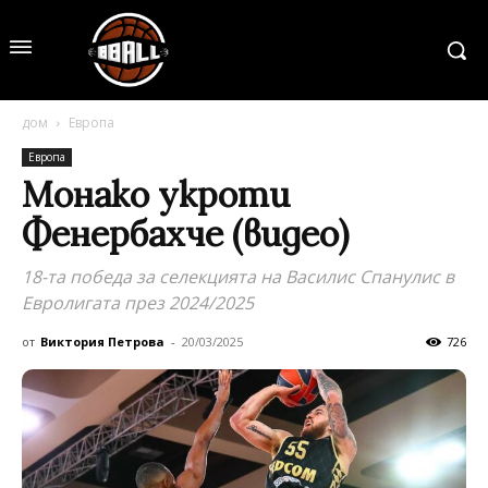
дом
Европа
Европа
Монако укроти
Фенербахче (видео)
18-та победа за селекцията на Василис Спанулис в
Евролигата през 2024/2025
от
Виктория Петрова
-
20/03/2025
726