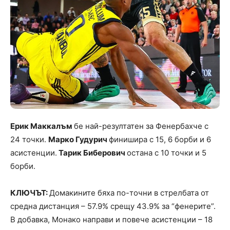
Ерик Маккалъм
бе най-резултатен за Фенербахче с
24 точки.
Марко Гудурич
финишира с 15, 6 борби и 6
асистенции.
Тарик Биберович
остана с 10 точки и 5
борби.
КЛЮЧЪТ:
Домакините бяха по-точни в стрелбата от
средна дистанция – 57.9% срещу 43.9% за “фенерите”.
В добавка, Монако направи и повече асистенции – 18