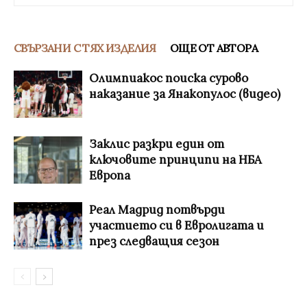
СВЪРЗАНИ С ТЯХ ИЗДЕЛИЯ
ОЩЕ ОТ АВТОРА
Олимпиакос поиска сурово
наказание за Янакопулос (видео)
Заклис разкри един от
ключовите принципи на НБА
Европа
Реал Мадрид потвърди
участието си в Евролигата и
през следващия сезон