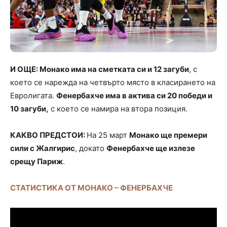
И ОЩЕ: Монако има на сметката си и 12 загуби
, с
което се нарежда на четвърто място в класирането на
Евролигата.
Фенербахче има в актива си 20 победи и
10 загуби,
с което се намира на втора позиция.
КАКВО ПРЕДСТОИ:
На 25 март
Монако ще премери
сили с Жалгирис
, докато
Фенербахче ще излезе
срещу Париж
.
СТАТИСТИКА ОТ МОНАКО – ФЕНЕРБАХЧЕ