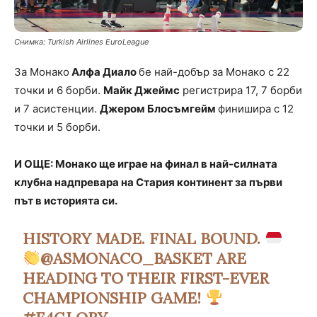
Снимка: Turkish Airlines EuroLeague
За Монако
Алфа Диало
бе най-добър за Монако с 22
точки и 6 борби.
Майк Джеймс
регистрира 17, 7 борби
и 7 асистенции.
Джером Блосъмгейм
финишира с 12
точки и 5 борби.
И ОЩЕ: Монако ще играе на финал в най-силната
клубна надпревара на Стария континент за първи
път в историята си.
HISTORY MADE. FINAL BOUND.
@ASMONACO_BASKET
ARE
HEADING TO THEIR FIRST-EVER
CHAMPIONSHIP GAME!