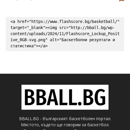
<a href="https://www.flashscore.bg/basketball/" 
target="_blank"><img src="http://bball.bg/wp-
content/uploads/2024/11/Flashscore_Lockup_Posit
ive_RGB-svg.png" alt="Баскетболни резултати и 
статистика"></a>
BBALL.BG - българският баскетболен портал.
Мястото, където ще говорим за баскетбол.