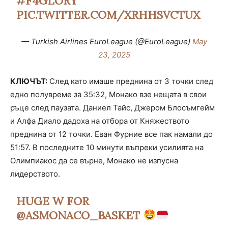
#F4GLORY
PIC.TWITTER.COM/XRHHSVCTUX
— Turkish Airlines EuroLeague (@EuroLeague)
May
23, 2025
КЛЮЧЪТ:
След като имаше преднина от 3 точки след
едно полувреме за 35:32, Монако взе нещата в свои
ръце след паузата. Даниел Тайс, Джером Блосъмгейм
и Алфа Диало дадоха на отбора от Княжеството
преднина от 12 точки. Еван Фурние все пак намали до
51:57. В последните 10 минути въпреки усилията на
Олимпиакос да се върне, Монако не изпусна
лидерството.
HUGE W FOR
@ASMONACO_BASKET