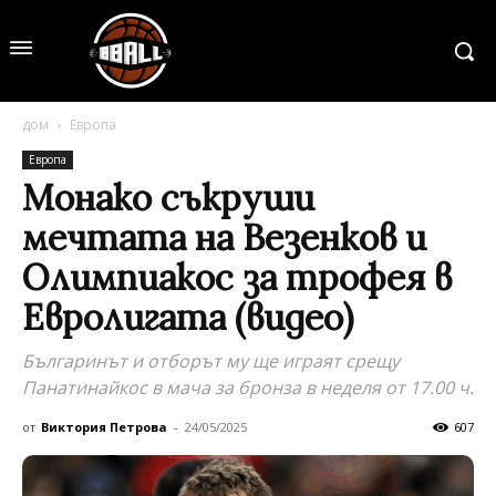
дом
Европа
Европа
Монако съкруши
мечтата на Везенков и
Олимпиакос за трофея в
Евролигата (видео)
Българинът и отборът му ще играят срещу
Панатинайкос в мача за бронза в неделя от 17.00 ч.
от
Виктория Петрова
-
24/05/2025
607