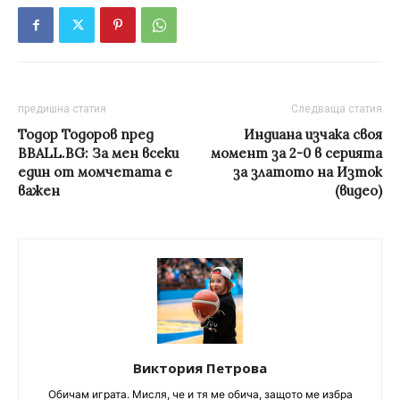
предишна статия
Следваща статия
Тодор Тодоров пред
Индиана изчака своя
BBALL.BG: За мен всеки
момент за 2-0 в серията
един от момчетата е
за златото на Изток
важен
(видео)
Виктория Петрова
Обичам играта. Мисля, че и тя ме обича, защото ме избра