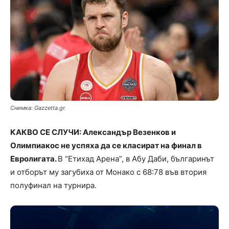
Снимка: Gazzetta.gr.
КАКВО СЕ СЛУЧИ: Александър Везенков и
Олимпиакос не успяха да се класират на финал в
Евролигата.
В “Етихад Арена”, в Абу Даби, българинът
и отборът му загубиха от Монако с 68:78 във втория
полуфинал на турнира.