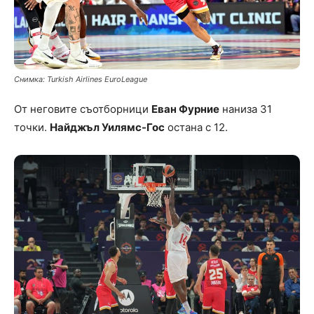
Снимка: Turkish Airlines EuroLeague
От неговите съотборници
Еван Фурние
наниза 31
точки.
Найджъл Уилямс-Гос
остана с 12.