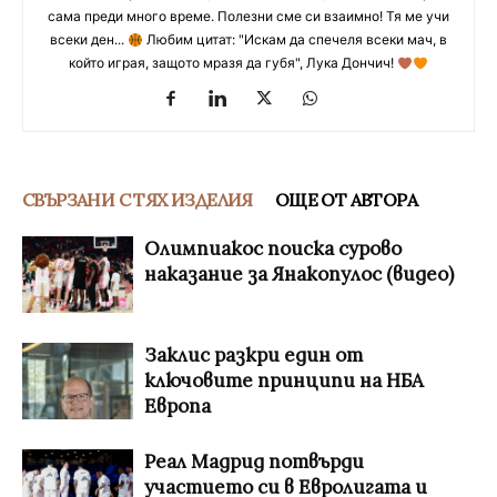
сама преди много време. Полезни сме си взаимно! Тя ме учи
всеки ден...
Любим цитат: "Искам да спечеля всеки мач, в
който играя, защото мразя да губя", Лука Дончич!
СВЪРЗАНИ С ТЯХ ИЗДЕЛИЯ
ОЩЕ ОТ АВТОРА
Олимпиакос поиска сурово
наказание за Янакопулос (видео)
Заклис разкри един от
ключовите принципи на НБА
Европа
Реал Мадрид потвърди
участието си в Евролигата и