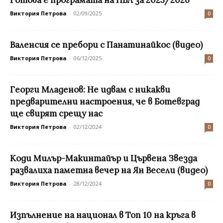
Виктория Петрова
-
02/09/2025
0
Валенсия се пребори с Панатинайкос (видео)
Виктория Петрова
-
06/12/2025
0
Георги Младенов: Не идвам с никакви
предварителни настроения, че в Ботевград
ще свирят срещу нас
Виктория Петрова
-
02/12/2024
0
Коди Милър-Макинтайър и Цървена Звезда
развалиха паметна вечер на Ян Весели (видео)
Виктория Петрова
-
28/12/2024
0
Изпълнение на национал в Топ 10 на кръга в