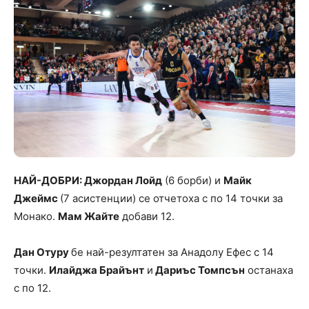
НАЙ-ДОБРИ: Джордан Лойд
(6 борби) и
Майк
Джеймс
(7 асистенции) се отчетоха с по 14 точки за
Монако.
Мам Жайте
добави 12.
Дан Отуру
бе най-резултатен за Анадолу Ефес с 14
точки.
Илайджа Брайънт
и
Дариъс Томпсън
останаха
с по 12.