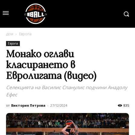
дом
Европа
Европа
Монако оглави
класирането в
Евролигата (видео)
Селекцията на Василис Спанулис подчини Анадолу
Ефес
от
Виктория Петрова
-
27/12/2024
835