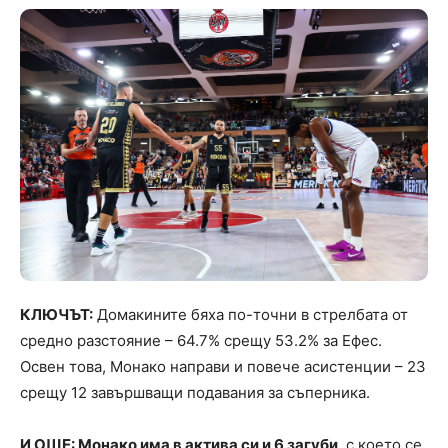
КЛЮЧЪТ:
Домакините бяха по-точни в стрелбата от
средно разстояние – 64.7% срещу 53.2% за Ефес.
Освен това, Монако направи и повече асистенции – 23
срещу 12 завършващи подавания за съперника.
И ОЩЕ: Монако има в актива си и 6 загуби
, с което се