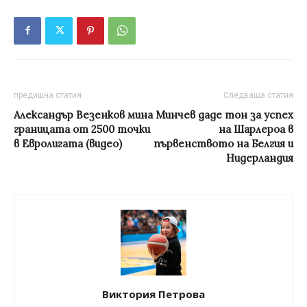
предишна статия
Следваща статия
Александър Везенков мина
Минчев даде тон за успех
границата от 2500 точки
на Шарлероа в
в Евролигата (видео)
първенството на Белгия и
Нидерландия
Виктория Петрова