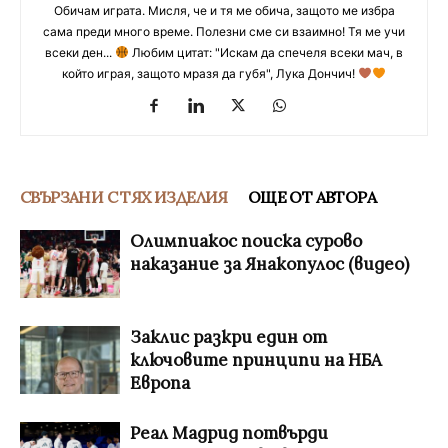
Обичам играта. Мисля, че и тя ме обича, защото ме избра
сама преди много време. Полезни сме си взаимно! Тя ме учи
всеки ден...
Любим цитат: "Искам да спечеля всеки мач, в
който играя, защото мразя да губя", Лука Дончич!
СВЪРЗАНИ С ТЯХ ИЗДЕЛИЯ
ОЩЕ ОТ АВТОРА
Олимпиакос поиска сурово
наказание за Янакопулос (видео)
Заклис разкри един от
ключовите принципи на НБА
Европа
Реал Мадрид потвърди