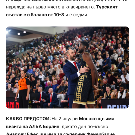
нарежда на първо място в класирането.
Турският
състав е с баланс от 10-8
и е седми.
КАКВО ПРЕДСТОИ:
На 2 януари
Монако ще има
визита на АЛБА Берлин
, докато ден по-късно
Анадолу Ефес ще има за съперник Фенербахче
.