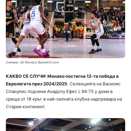
Снимки: AS Monaco Basket/X.com
КАКВО СЕ СЛУЧИ: Монако постигна 12-та победа в
Евролигата през 2024/2025
. Селекцията на Василис
Спанулис подчини Анадолу Ефес с 94:75 у дома в
среща от 18 кръг в най-силната клубна надпревара на
Стария континент.