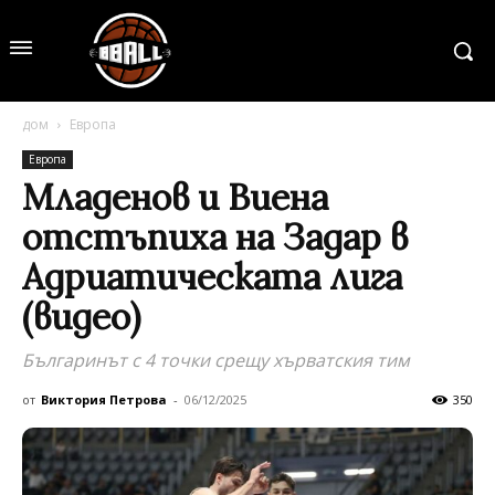
дом
Европа
Европа
Младенов и Виена
отстъпиха на Задар в
Адриатическата лига
(видео)
Българинът с 4 точки срещу хърватския тим
от
Виктория Петрова
-
06/12/2025
350