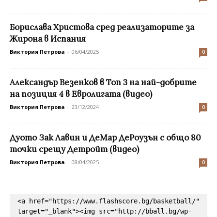
Борислава Христова сред реализаторите за
Жирона в Испания
Виктория Петрова
-
06/04/2025
0
Александър Везенков в Топ 3 на най-добрите
на позиция 4 в Евролигата (видео)
Виктория Петрова
-
23/12/2024
0
Дуото Зак Лавин и ДеМар ДеРоузън с общо 80
точки срещу Детройт (видео)
Виктория Петрова
-
08/04/2025
0
<a href="https://www.flashscore.bg/basketball/" 
target="_blank"><img src="http://bball.bg/wp-