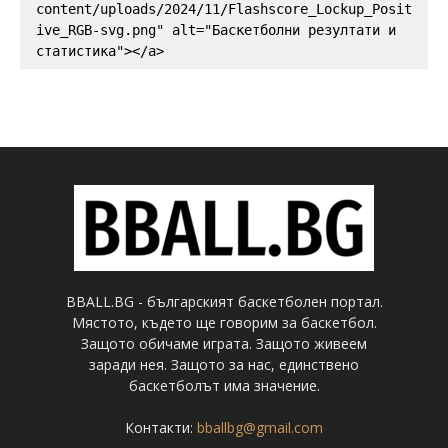
content/uploads/2024/11/Flashscore_Lockup_Posit
ive_RGB-svg.png" alt="Баскетболни резултати и 
статистика"></a>
BBALL.BG - българският баскетболен портал.
Мястото, където ще говорим за баскетбол.
Защото обичаме играта. Защото живеем
заради нея. Защото за нас, единствено
баскетболът има значение.
Контакти:
bballbg@gmail.com