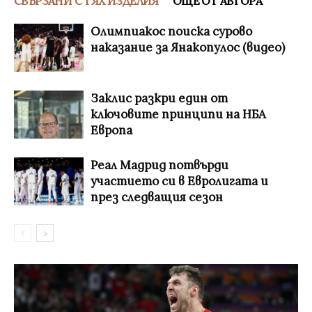
СВЪРЗАНИ С ТЯХ ИЗДЕЛИЯ
ОЩЕ ОТ АВТОРА
Олимпиакос поиска сурово
наказание за Янакопулос (видео)
Заклис разкри един от
ключовите принципи на НБА
Европа
Реал Мадрид потвърди
участието си в Евролигата и
през следващия сезон