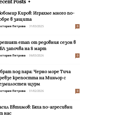
ecent Posts
юбомир Киров: Играхме много по-
обре в защита
иктория Петрова
-
31/03/2025
0
ретият етап от редовния сезон в
БЛ започва на 8 март
иктория Петрова
-
06/03/2026
0
брат под пара: Черно море Тича
ревзе крепостта на Миньор с
езмилостен щурм
иктория Петрова
-
01/02/2026
0
асил Евтимов: Бяха по-агресивни
т нас