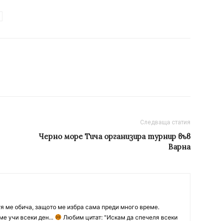
Следваща статия
Черно море Тича организира турнир във
Варна
тя ме обича, защото ме избра сама преди много време.
ме учи всеки ден...
Любим цитат: "Искам да спечеля всеки