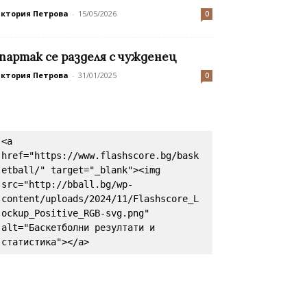
иктория Петрова
-
15/05/2026
0
партак се разделя с чужденец
иктория Петрова
-
31/01/2025
0
<a 
href="https://www.flashscore.bg/bask
etball/" target="_blank"><img 
src="http://bball.bg/wp-
content/uploads/2024/11/Flashscore_L
ockup_Positive_RGB-svg.png" 
alt="Баскетболни резултати и 
статистика"></a>