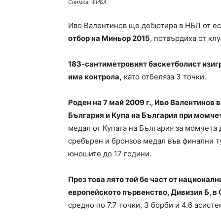
Снимка: ФИБА
Иво Валентинов ще дебютира в НБЛ от е
отбор на Миньор 2015
, потвърдиха от клу
183-сантиметровият баскетболист изигр
има контрола,
като отбеляза 3 точки.
Роден на 7 май 2009 г., Иво Валентинов 
България и Купа на България при момчет
медал от Купата на България за момчета 
сребърен и бронзов медал във финални ту
юношите до 17 години.
През това лято той бе част от националн
европейското първенство, Дивизия Б, в 
средно по 7.7 точки, 3 борби и 4.6 асист