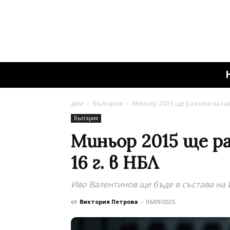
дом
България
Миньор 2015 ще разчита на нац
България
Миньор 2015 ще р
16 г. в НБЛ
Иво Валентинов ще бъде в състава на 
от
Виктория Петрова
-
06/09/2025