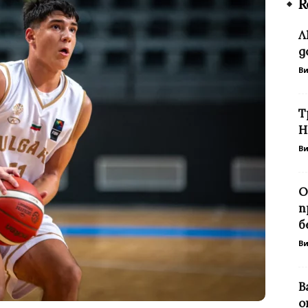
R
Л
д
В
Т
Н
В
О
п
б
В
В
о