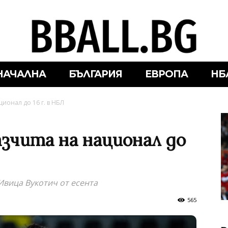
НАЧАЛНА
БЪЛГАРИЯ
ЕВРОПА
НБ
ионал до 16 г. в НБЛ
азчита на национал до
Ивица Вукотич от есента
565