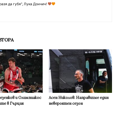
разя да губя", Лука Дончич!
ВТОРА
Везенков и Олимпиакос
Асен Николов: Направихме един
ите в Гърция
невероятен сезон