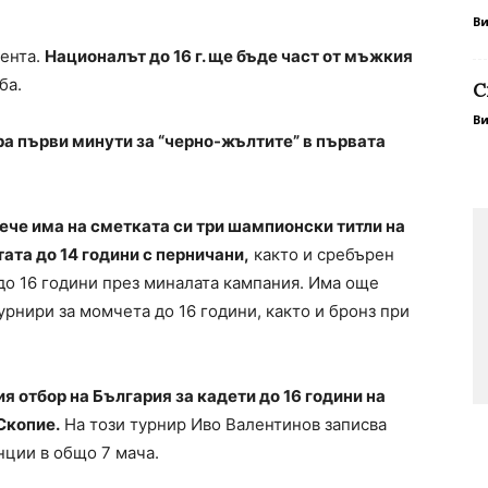
В
сента.
Националът до 16 г. ще бъде част от мъжкия
ба.
С
В
а първи минути за “черно-жълтите” в първата
вече има на сметката си три шампионски титли на
ата до 14 години с перничани,
както и сребърен
до 16 години през миналата кампания. Има още
рнири за момчета до 16 години, както и бронз при
ия отбор на България за кадети до 16 години на
Скопие.
На този турнир Иво Валентинов записва
енции в общо 7 мача.