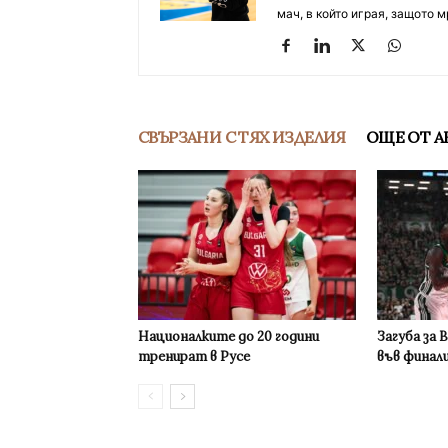
мач, в който играя, защото м
СВЪРЗАНИ С ТЯХ ИЗДЕЛИЯ
ОЩЕ ОТ А
Националките до 20 години
Загуба за 
тренират в Русе
във финал