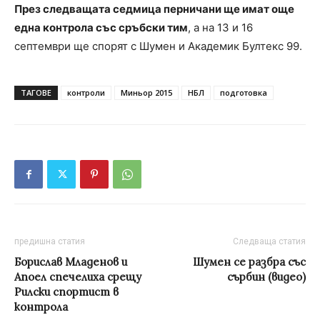
През следващата седмица перничани ще имат още
една контрола със сръбски тим
, а на 13 и 16
септември ще спорят с Шумен и Академик Бултекс 99.
ТАГОВЕ
контроли
Миньор 2015
НБЛ
подготовка
предишна статия
Следваща статия
Борислав Младенов и
Шумен се разбра със
Апоел спечелиха срещу
сърбин (видео)
Рилски спортист в
контрола