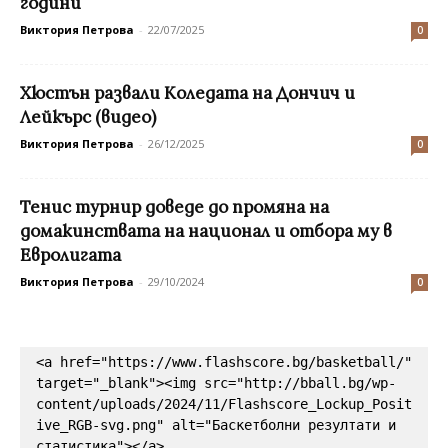
години
Виктория Петрова
-
22/07/2025
0
Хюстън развали Коледата на Дончич и
Лейкърс (видео)
Виктория Петрова
-
26/12/2025
0
Тенис турнир доведе до промяна на
домакинствата на национал и отбора му в
Евролигата
Виктория Петрова
-
29/10/2024
0
<a href="https://www.flashscore.bg/basketball/" 
target="_blank"><img src="http://bball.bg/wp-
content/uploads/2024/11/Flashscore_Lockup_Posit
ive_RGB-svg.png" alt="Баскетболни резултати и 
статистика"></a>