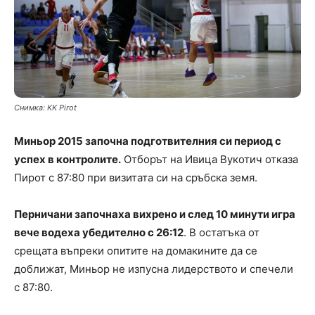
Снимка: КK Pirot
Миньор 2015 започна подготвителния си период с
успех в контролите.
Отборът на Ивица Вукотич отказа
Пирот с 87:80 при визитата си на сръбска земя.
Перничани започнаха вихрено и след 10 минути игра
вече водеха убедително с 26:12
. В остатъка от
срещата въпреки опитите на домакините да се
доближат, Миньор не изпусна лидерството и спечели
с 87:80.