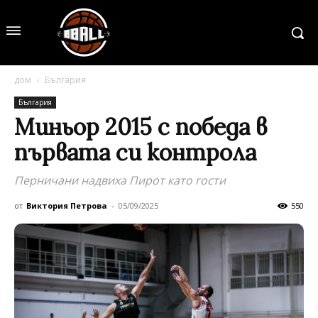
дом
България
България
Миньор 2015 с победа в
първата си контрола
Перничани надвиха Пирот като гости
от
Виктория Петрова
-
05/09/2025
550