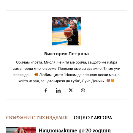
Виктория Петрова
Обичам играта. Мисля, че и тя ме обича, защото ме избра
сама преди много време. Полезни сме си взаимно! Тя ме учи
всеки ден...
Любим цитат: "Искам да спечеля всеки мач, в
който играя, защото мразя да губя", Лука Дончич!
СВЪРЗАНИ С ТЯХ ИЗДЕЛИЯ
ОЩЕ ОТ АВТОРА
Националките до 20 години