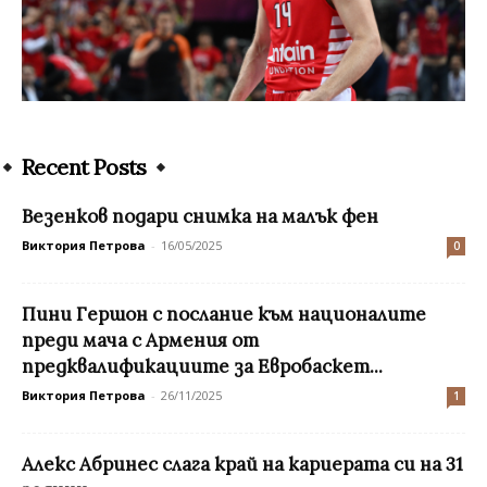
Recent Posts
Везенков подари снимка на малък фен
Виктория Петрова
-
16/05/2025
0
Пини Гершон с послание към националите
преди мача с Армения от
предквалификациите за Евробаскет...
Виктория Петрова
-
26/11/2025
1
Алекс Абринес слага край на кариерата си на 31