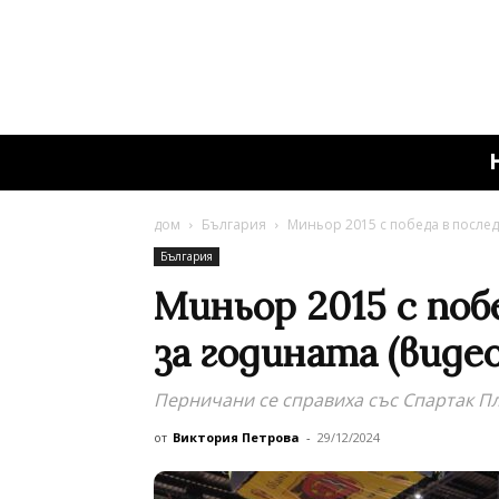
дом
България
Миньор 2015 с победа в послед
България
Миньор 2015 с поб
за годината (видео
Перничани се справиха със Спартак П
от
Виктория Петрова
-
29/12/2024