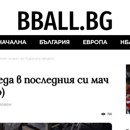
НАЧАЛНА
БЪЛГАРИЯ
ЕВРОПА
НБ
ния си мач за годината (видео)
еда в последния си мач
)
левен
769