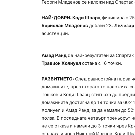
Георги Младенов се наложи над Спартак с 
НАЙ-ДОБРИ: Коди Шварц
финишира с 25 
Борислав Младенов
добави 23.
Лъчезар
асистенции.
Амад Ранд
бе най-резултатен за Спартак 
Травион Холиуел
остана с 16 точки.
РАЗВИТИЕТО:
След равностойна първа че
домакините, през втората те наложиха с
Тошков и Коди Шварц стигнаха до преднин
домакините достигна до 19 точки за 60:4
Холиуел и Амад Ранд, за да намали до 52:
полза. В последната четвърт треньорът 
не се отказа и намали до 3 точки чрез К
огънаха и чрез Николай Иванов, Коди Шва