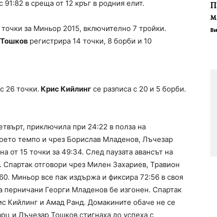
91:82 в среща от 12 кръг в родния елит.
П
м
точки за Миньор 2015, включително 7 тройки.
В
 Тошков
регистрира 14 точки, 8 борби и 10
с 26 точки.
Крис Кийлинг
се разписа с 20 и 5 борби.
твърт, приключила при 24:22 в полза на
воето темпо и чрез Борислав Младенов, Лъчезар
а от 15 точки за 49:34. След паузата авансът на
1. Спартак отговори чрез Милен Захариев, Травион
60. Миньор все пак издържа и фиксира 72:56 в своя
на перничани Георги Младенов бе изгонен. Спартак
рис Кийлинг и Амад Ранд. Домакините обаче не се
рц и Лъчезар Тошков стигнаха до успеха с