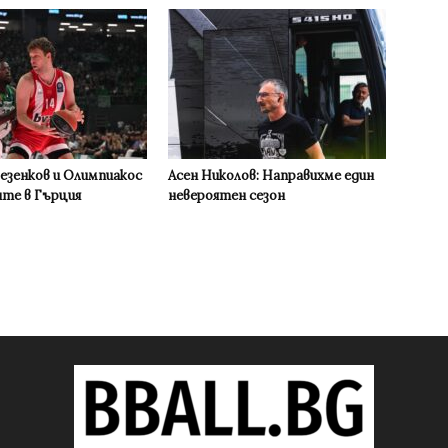
Везенков и Олимпиакос
Асен Николов: Направихме един
ите в Гърция
невероятен сезон