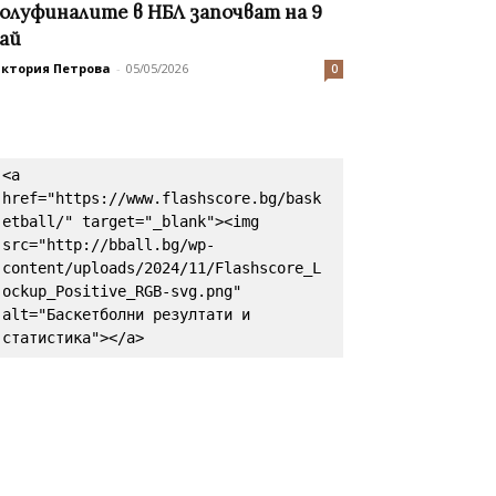
олуфиналите в НБЛ започват на 9
ай
иктория Петрова
-
05/05/2026
0
<a 
href="https://www.flashscore.bg/bask
etball/" target="_blank"><img 
src="http://bball.bg/wp-
content/uploads/2024/11/Flashscore_L
ockup_Positive_RGB-svg.png" 
alt="Баскетболни резултати и 
статистика"></a>