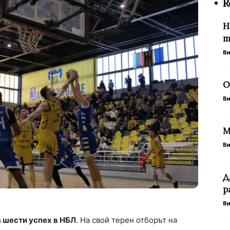
R
Н
т
В
О
В
М
В
Д
р
В
 шести успех в НБЛ
. На свой терен отборът на