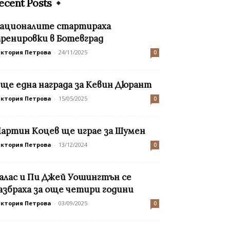
ecent Posts
ационалите стартираха
ренировки в Ботевград
иктория Петрова
-
24/11/2025
0
ще една награда за Кевин Дюрант
иктория Петрова
-
15/05/2025
0
артин Коцев ще играе за Шумен
иктория Петрова
-
13/12/2024
0
алас и Пи Джей Уошингтън се
азбраха за още четири години
иктория Петрова
-
03/09/2025
0