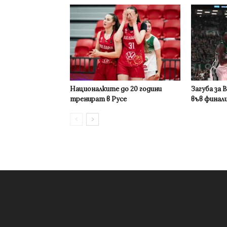
Националките до 20 години
Загуба за 
тренират в Русе
във финал