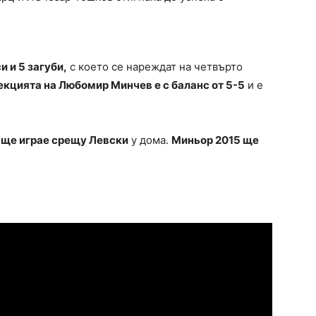
 и 5 загуби,
с което се нареждат на четвърто
екцията на Любомир Минчев е с баланс от 5-5
и е
 ще играе срещу Левски
у дома.
Миньор 2015 ще