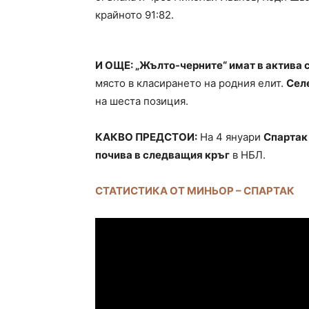
крайното 91:82.
И ОЩЕ: „Жълто-черните“ имат в актива си
място в класирането на родния елит.
Сел
на шеста позиция.
КАКВО ПРЕДСТОИ:
На 4 януари
Спартак
почива в следващия кръг
в НБЛ.
СТАТИСТИКА ОТ МИНЬОР – СПАРТАК