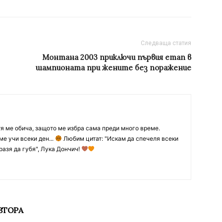
Следваща статия
Монтана 2003 приключи първия етап в
шампионата при жените без поражение
тя ме обича, защото ме избра сама преди много време.
ме учи всеки ден...
Любим цитат: "Искам да спечеля всеки
разя да губя", Лука Дончич!
ВТОРА