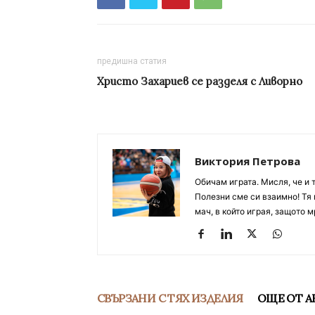
предишна статия
Христо Захариев се разделя с Ливорно
Виктория Петрова
Обичам играта. Мисля, че и 
Полезни сме си взаимно! Тя 
мач, в който играя, защото м
СВЪРЗАНИ С ТЯХ ИЗДЕЛИЯ
ОЩЕ ОТ А