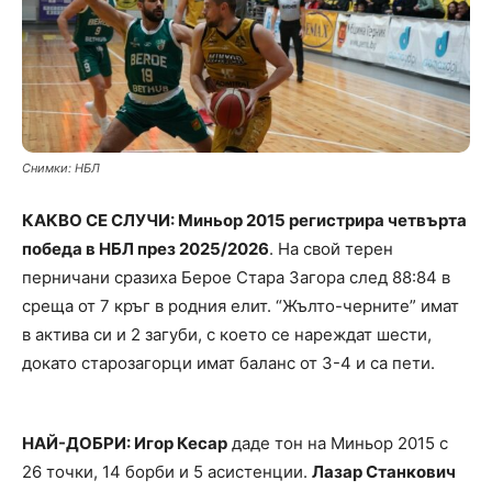
Снимки: НБЛ
КАКВО СЕ СЛУЧИ: Миньор 2015 регистрира четвърта
победа в НБЛ през 2025/2026
. На свой терен
перничани сразиха Берое Стара Загора след 88:84 в
среща от 7 кръг в родния елит. “Жълто-черните” имат
в актива си и 2 загуби, с което се нареждат шести,
докато старозагорци имат баланс от 3-4 и са пети.
НАЙ-ДОБРИ: Игор Кесар
даде тон на Миньор 2015 с
26 точки, 14 борби и 5 асистенции.
Лазар Станкович