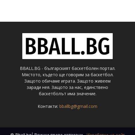
BBALL.BG - българският баскетболен портал.
Мястото, където ще говорим за баскетбол.
Защото обичаме играта. Защото живеем
заради нея. Защото за нас, единствено
баскетболът има значение.
Контакти:
bballbg@gmail.com
© Bball.bg| Всички права запазени
|
Изработка на сайт