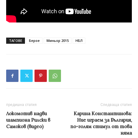
ТАГОВЕ
Берое
Миньор 2015
НБЛ
предишна статия
Следваща статия
Локомотив надви
Карина Константинова:
шампиона Рилски в
Ние играем за България,
Самоков (видео)
по-голям стимул от това
няма