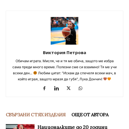
Виктория Петрова
Обичам играта. Мисля, че и тя ме обича, защото ме избра
сама преди много време. Полезни сме си взаимно! Тя ме учи
всеки ден...
Любим цитат: "Искам да спечеля всеки мач, в
който играя, защото мразя да губя", Лука Дончич!
СВЪРЗАНИ С ТЯХ ИЗДЕЛИЯ
ОЩЕ ОТ АВТОРА
Националките до 20 години