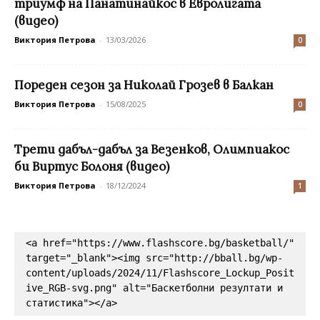
триумф на Панатинайкос в Евролигата
(видео)
Виктория Петрова
-
13/03/2026
0
Пореден сезон за Николай Грозев в Балкан
Виктория Петрова
-
15/08/2025
0
Трети дабъл-дабъл за Везенков, Олимпиакос
би Виртус Болоня (видео)
Виктория Петрова
-
18/12/2024
1
<a href="https://www.flashscore.bg/basketball/" 
target="_blank"><img src="http://bball.bg/wp-
content/uploads/2024/11/Flashscore_Lockup_Posit
ive_RGB-svg.png" alt="Баскетболни резултати и 
статистика"></a>