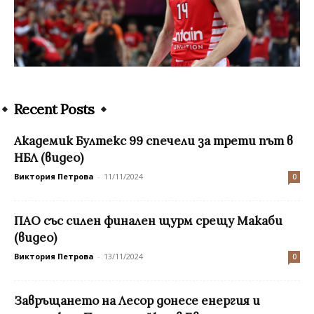
Recent Posts
Академик Бултекс 99 спечели за трети път в
НБЛ (видео)
Виктория Петрова
-
11/11/2024
0
ПАО със силен финален щурм срещу Макаби
(видео)
Виктория Петрова
-
13/11/2024
0
Завръщането на Лесор донесе енергия и