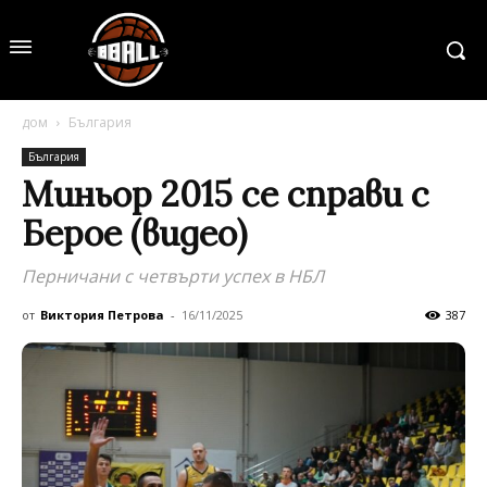
дом
България
България
Миньор 2015 се справи с
Берое (видео)
Перничани с четвърти успех в НБЛ
от
Виктория Петрова
-
16/11/2025
387