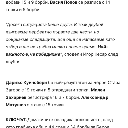
добави 15 и 9 борби.
Васил Попов
се разписа с 14
точки и 5 борби.
“Досега ситуацията беше друга. В този двубой
изиграхме перфектно първите две части, но
объркахме следващите. Все още се напасваме като
отбор и ще ни трябва малко повече време.
Най-
важното е, че победихме
”
, сподели Игор Кесар след
двубоя.
Дариъс Куинсбери
бе най-резултатен за Берое Стара
Загора с 19 точки и 5 откраднати топки.
Милен
Захариев
регистрира 16 и 7 борби.
Александър
Матушев
остана с 15 точки.
КЛЮЧЪТ:
Домакините овладяха подкошието, след
като грабнаха общо 44 срещу 34 борби за Берое