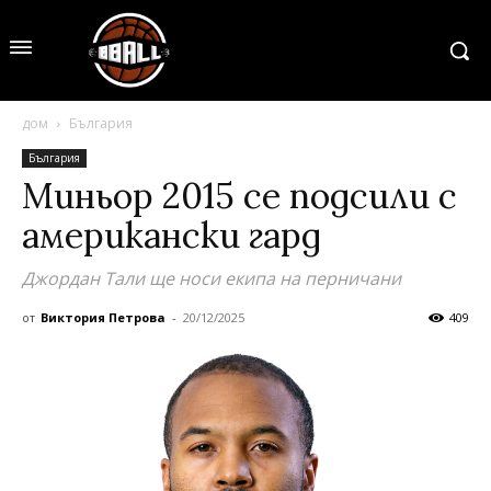
дом
България
България
Миньор 2015 се подсили с
американски гард
Джордан Тали ще носи екипа на перничани
от
Виктория Петрова
-
20/12/2025
409