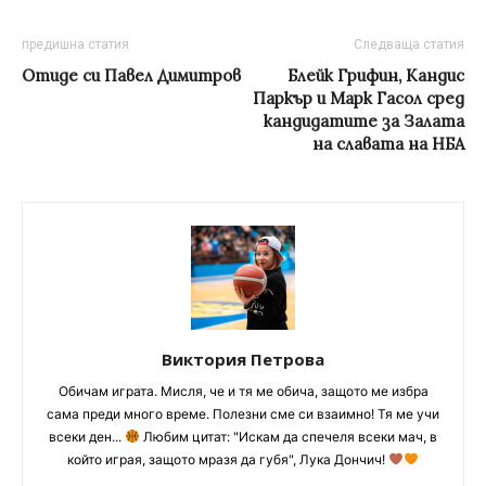
предишна статия
Следваща статия
Отиде си Павел Димитров
Блейк Грифин, Кандис
Паркър и Марк Гасол сред
кандидатите за Залата
на славата на НБА
Виктория Петрова
Обичам играта. Мисля, че и тя ме обича, защото ме избра
сама преди много време. Полезни сме си взаимно! Тя ме учи
всеки ден...
Любим цитат: "Искам да спечеля всеки мач, в
който играя, защото мразя да губя", Лука Дончич!