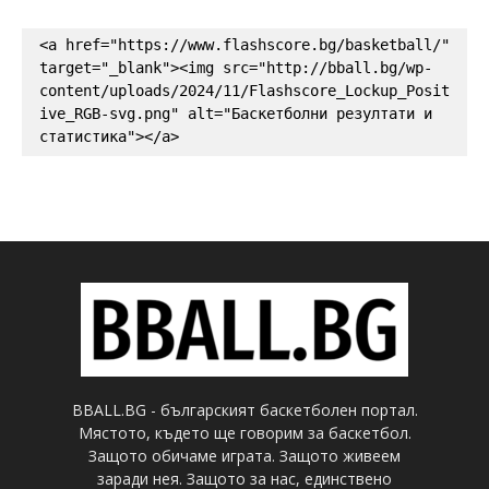
<a href="https://www.flashscore.bg/basketball/" 
target="_blank"><img src="http://bball.bg/wp-
content/uploads/2024/11/Flashscore_Lockup_Posit
ive_RGB-svg.png" alt="Баскетболни резултати и 
статистика"></a>
BBALL.BG - българският баскетболен портал.
Мястото, където ще говорим за баскетбол.
Защото обичаме играта. Защото живеем
заради нея. Защото за нас, единствено