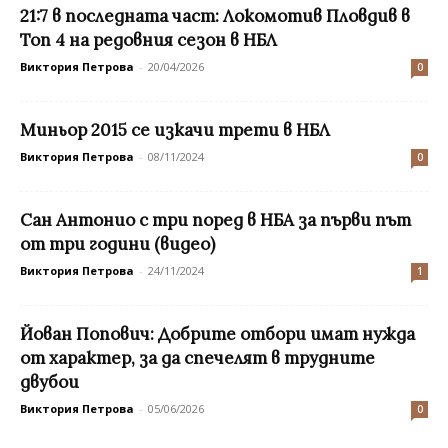
21:7 в последната част: Локомотив Пловдив в
Топ 4 на редовния сезон в НБЛ
Виктория Петрова
-
20/04/2026
0
Миньор 2015 се изкачи трети в НБЛ
Виктория Петрова
-
08/11/2024
0
Сан Антонио с три поред в НБА за първи път
от три години (видео)
Виктория Петрова
-
24/11/2024
1
Йован Попович: Добрите отбори имат нужда
от характер, за да спечелят в трудните
двубои
Виктория Петрова
-
05/06/2026
0