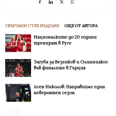
СВЪРЗАНИ С ТЯХ ИЗДЕЛИЯ
ОЩЕ ОТ АВТОРА
Националките до 20 години
тренират в Русе
Загуба за Везенков и Олимпиакос
във финалите в Гърция
Асен Николов: Направихме един
невероятен сезон