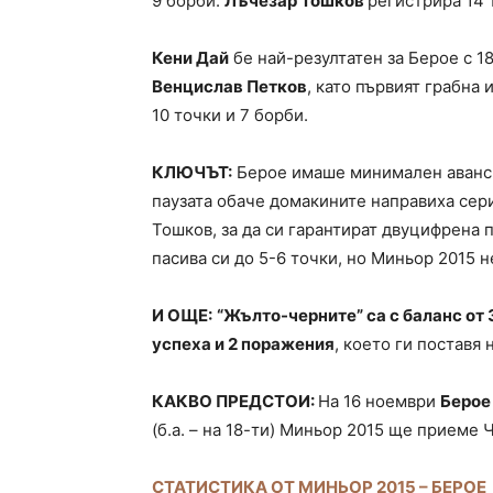
9 борби.
Лъчезар Тошков
регистрира 14 
Кени Дай
бе най-резултатен за Берое с 18
Венцислав Петков
, като първият грабна 
10 точки и 7 борби.
КЛЮЧЪТ:
Берое имаше минимален аванс о
паузата обаче домакините направиха сери
Тошков, за да си гарантират двуцифрена 
пасива си до 5-6 точки, но Миньор 2015 н
И ОЩЕ:
“Жълто-черните” са с баланс от 
успеха и 2 поражения
, което ги поставя 
КАКВО ПРЕДСТОИ:
На 16 ноември
Берое
(б.а. – на 18-ти) Миньор 2015 ще приеме 
СТАТИСТИКА ОТ МИНЬОР 2015 – БЕРОЕ