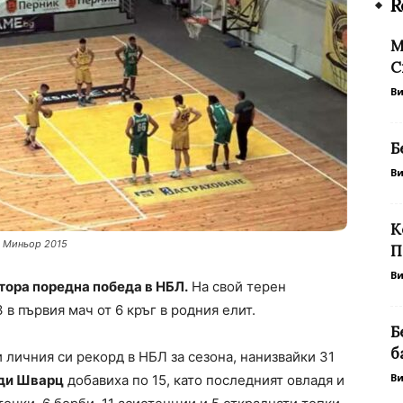
R
М
С
В
Б
В
К
а Миньор 2015
П
В
ора поредна победа в НБЛ.
На свой терен
в първия мач от 6 кръг в родния елит.
Б
б
 личния си рекорд в НБЛ за сезона, нанизвайки 31
В
ди Шварц
добавиха по 15, като последният овладя и