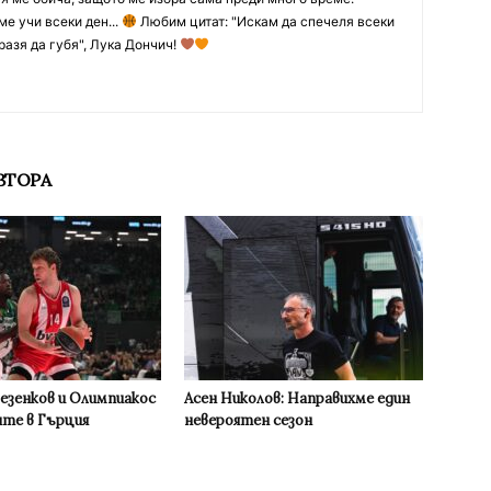
ме учи всеки ден...
Любим цитат: "Искам да спечеля всеки
разя да губя", Лука Дончич!
ВТОРА
Везенков и Олимпиакос
Асен Николов: Направихме един
ите в Гърция
невероятен сезон