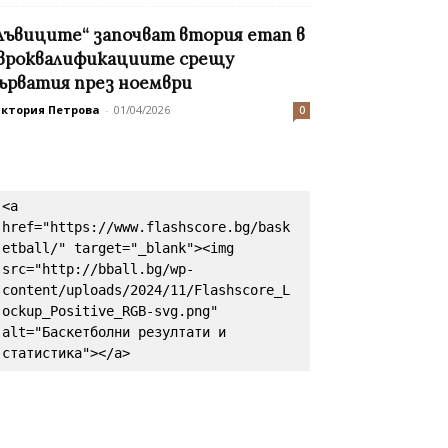
Лъвиците“ започват втория етап в
вроквалификациите срещу
ърватия през ноември
иктория Петрова
-
01/04/2026
0
<a 
href="https://www.flashscore.bg/bask
etball/" target="_blank"><img 
src="http://bball.bg/wp-
content/uploads/2024/11/Flashscore_L
ockup_Positive_RGB-svg.png" 
alt="Баскетболни резултати и 
статистика"></a>