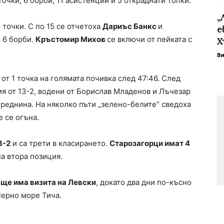
точки, 6 борби, 11 асистенции и 5 откраднати топки.
„
 точки. С по 15 се отчетоха
Дариъс Банкс
и
е
и 6 борби.
Кръстомир Михов
се включи от пейката с
Х
В
т 1 точка на голямата почивка след 47:46. След
я от 13-2, водени от Борислав Младенов и Лъчезар
преднина. На няколко пъти „зелено-белите“ сведоха
е се огъна.
3-2
и са трети в класирането.
Старозагорци имат 4
на втора позиция.
 ще има визита на Левски
, докато два дни по-късно
Черно море Тича.