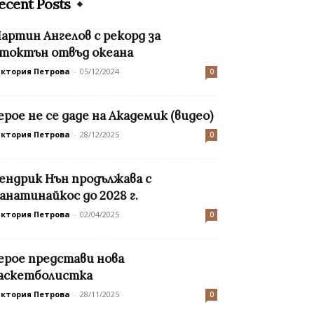
ecent Posts
артин Ангелов с рекорд за
токтън отвъд океана
иктория Петрова
-
05/12/2024
0
ерое не се даде на Академик (видео)
иктория Петрова
-
28/12/2025
0
ендрик Нън продължава с
анатинайкос до 2028 г.
иктория Петрова
-
02/04/2025
0
ерое представи нова
аскетболистка
иктория Петрова
-
28/11/2025
0