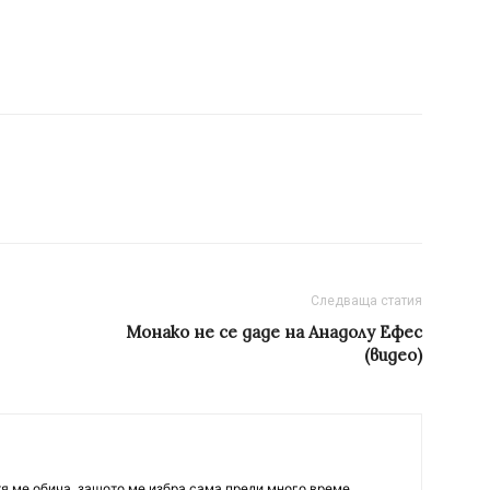
Следваща статия
Монако не се даде на Анадолу Ефес
(видео)
тя ме обича, защото ме избра сама преди много време.