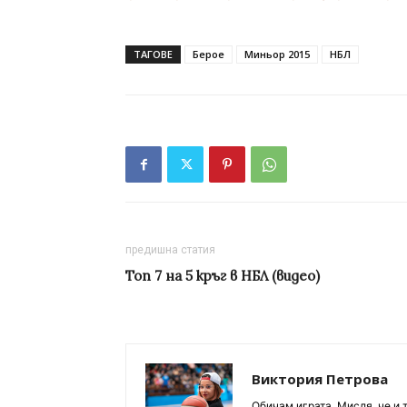
ТАГОВЕ
Берое
Миньор 2015
НБЛ
предишна статия
Топ 7 на 5 кръг в НБЛ (видео)
Виктория Петрова
Обичам играта. Мисля, че и 