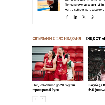
Полезни сме си взаимно! Тя 
мач, в който играя, защото м
СВЪРЗАНИ С ТЯХ ИЗДЕЛИЯ
ОЩЕ ОТ А
Националките до 20 години
Загуба за 
тренират в Русе
във финал