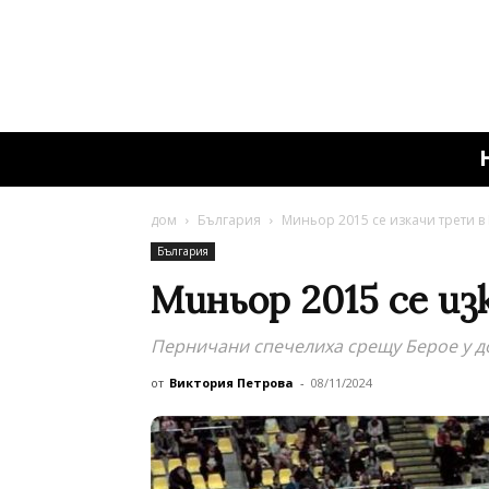
дом
България
Миньор 2015 се изкачи трети в
България
Миньор 2015 се и
Перничани спечелиха срещу Берое у 
от
Виктория Петрова
-
08/11/2024