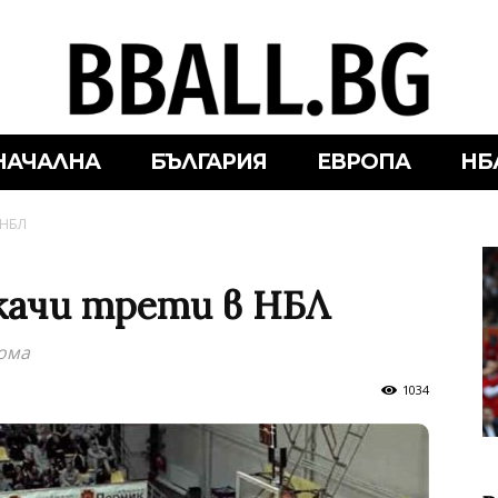
НАЧАЛНА
БЪЛГАРИЯ
ЕВРОПА
НБ
 НБЛ
зкачи трети в НБЛ
дома
1034