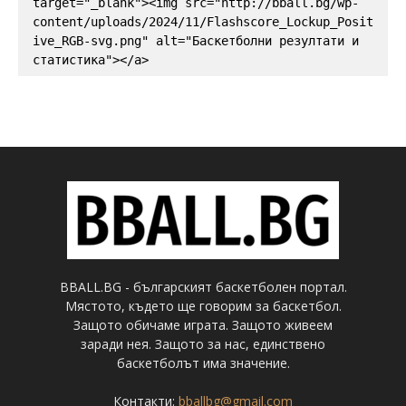
target="_blank"><img src="http://bball.bg/wp-
content/uploads/2024/11/Flashscore_Lockup_Posit
ive_RGB-svg.png" alt="Баскетболни резултати и 
статистика"></a>
BBALL.BG - българският баскетболен портал.
Мястото, където ще говорим за баскетбол.
Защото обичаме играта. Защото живеем
заради нея. Защото за нас, единствено
баскетболът има значение.
Контакти:
bballbg@gmail.com