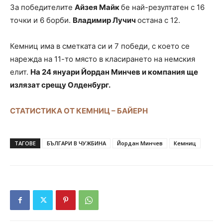
За победителите
Айзея Майк
бе най-резултатен с 16
точки и 6 борби.
Владимир Лучич
остана с 12.
Кемниц има в сметката си и 7 победи, с което се
нарежда на 11-то място в класирането на немския
елит.
На 24 януари Йордан Минчев и компания ще
излязат срещу Олденбург.
СТАТИСТИКА ОТ КЕМНИЦ – БАЙЕРН
ТАГОВЕ
БЪЛГАРИ В ЧУЖБИНА
Йордан Минчев
Кемниц