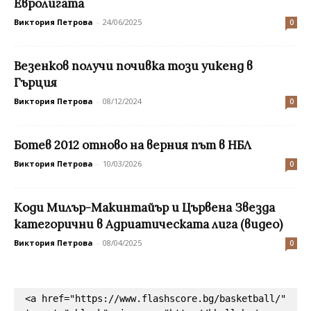
Евролигата
Виктория Петрова
-
24/06/2025
0
Везенков получи почивка този уикенд в
Гърция
Виктория Петрова
-
08/12/2024
0
Ботев 2012 отново на верния път в НБЛ
Виктория Петрова
-
10/03/2026
0
Коди Милър-Макинтайър и Цървена Звезда
категорични в Адриатическата лига (видео)
Виктория Петрова
-
08/04/2025
0
<a href="https://www.flashscore.bg/basketball/" 