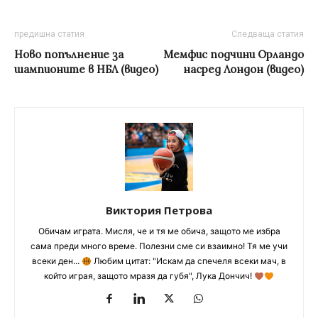
предишна статия
Следваща статия
Ново попълнение за
Мемфис подчини Орландо
шампионите в НБЛ (видео)
насред Лондон (видео)
Виктория Петрова
Обичам играта. Мисля, че и тя ме обича, защото ме избра
сама преди много време. Полезни сме си взаимно! Тя ме учи
всеки ден...
Любим цитат: "Искам да спечеля всеки мач, в
който играя, защото мразя да губя", Лука Дончич!