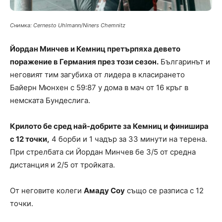
Снимка: Cernesto Uhlmann/Niners Chemnitz
Йордан Минчев и Кемниц претърпяха девето
поражение в Германия през този сезон.
Българинът и
неговият тим загубиха от лидера в класирането
Байерн Мюнхен с 59:87 у дома в мач от 16 кръг в
немската Бундеслига.
Крилото бе сред най-добрите за Кемниц и финишира
с 12 точки,
4 борби и 1 чадър за 33 минути на терена.
При стрелбата си Йордан Минчев бе 3/5 от средна
дистанция и 2/5 от тройката.
От неговите колеги
Амаду Соу
също се разписа с 12
точки.