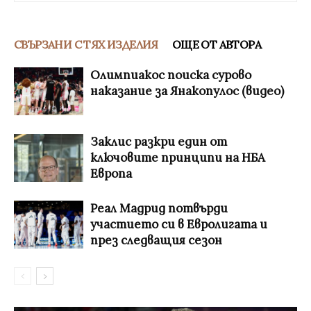
СВЪРЗАНИ С ТЯХ ИЗДЕЛИЯ
ОЩЕ ОТ АВТОРА
Олимпиакос поиска сурово
наказание за Янакопулос (видео)
Заклис разкри един от
ключовите принципи на НБА
Европа
Реал Мадрид потвърди
участието си в Евролигата и
през следващия сезон