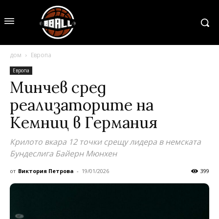
дом
Европа
Европа
Минчев сред
реализаторите на
Кемниц в Германия
Крилото вкара 12 точки срещу лидера в немската
Бундеслига Байерн Мюнхен
от
Виктория Петрова
-
19/01/2026
399