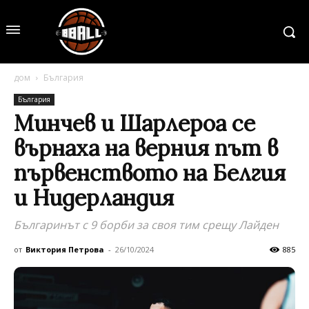
дом
България
България
Минчев и Шарлероа се
върнаха на верния път в
първенството на Белгия
и Нидерландия
Българинът с 9 борби за своя тим срещу Лайден
от
Виктория Петрова
-
26/10/2024
885