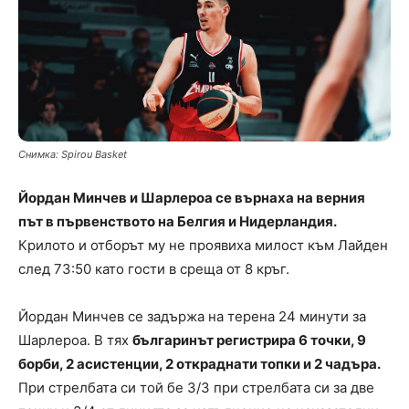
Снимка: Spirou Basket
Йордан Минчев и Шарлероа се върнаха на верния
път в първенството на Белгия и Нидерландия.
Крилото и отборът му не проявиха милост към Лайден
след 73:50 като гости в среща от 8 кръг.
Йордан Минчев се задържа на терена 24 минути за
Шарлероа. В тях
българинът регистрира 6 точки, 9
борби, 2 асистенции, 2 откраднати топки и 2 чадъра.
При стрелбата си той бе 3/3 при стрелбата си за две