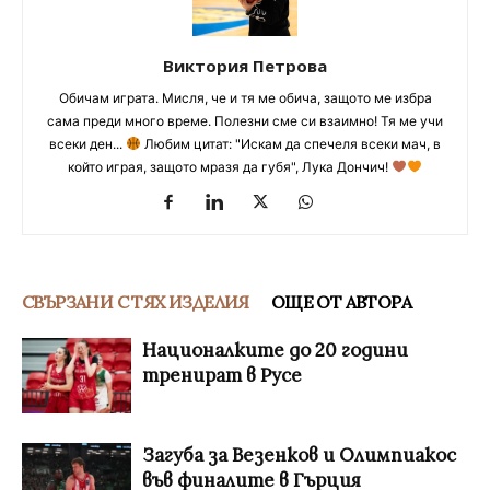
Виктория Петрова
Обичам играта. Мисля, че и тя ме обича, защото ме избра
сама преди много време. Полезни сме си взаимно! Тя ме учи
всеки ден...
Любим цитат: "Искам да спечеля всеки мач, в
който играя, защото мразя да губя", Лука Дончич!
СВЪРЗАНИ С ТЯХ ИЗДЕЛИЯ
ОЩЕ ОТ АВТОРА
Националките до 20 години
тренират в Русе
Загуба за Везенков и Олимпиакос
във финалите в Гърция