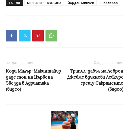
ТАГОВЕ
БЪЛГАРИ В ЧУЖБИНА
Йордан Минчев
Шарлероа
предишна статия
Следваща статия
Коди Милър-Макинтайър
Трипъл-дабъл на Леброн
даде тон на Цървена
Джеймс вдъхнови Лейкърс
Звезда в Адриатика
срещу Сакраменто
(видео)
(видео)