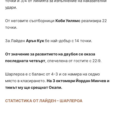
точки и 3/4 от линията за изпълнение на наказателни
удари.
От неговите съотборници
Коби Уилямс
реализира 22
точки.
За Лайден
Арън Кук
бе най-добър с 14 точки.
От значение за развитието на двубоя се оказа
последната четвърт
, спечелена от гостите с 22:9.
Шарлероа е с баланс от 4-3 и се намира на седмо
място в класирането.
На 3 октомври Йордан Минчев и
тимът му ще срещнат Окапи.
СТАТИСТИКА ОТ ЛАЙДЕН – ШАРЛЕРОА