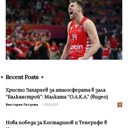
Recent Posts
Христо Захариев за атмосферата в зала
“Балканстрой”: Малката “О.А.К.А.” (видео)
Виктория Петрова
-
17/05/2025
0
Нова победа за Костадинов и Тенерифе в