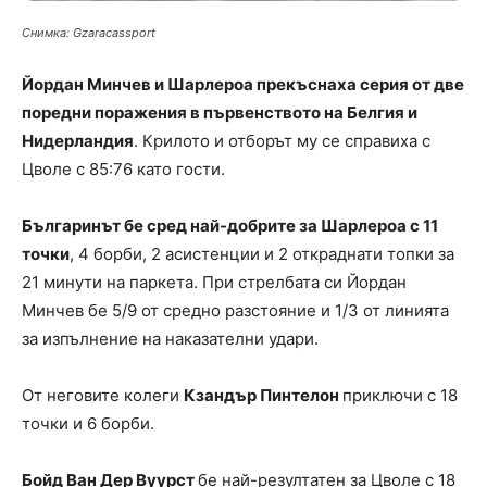
Снимка: Gzaracassport
Йордан Минчев и Шарлероа прекъснаха серия от две
поредни поражения в първенството на Белгия и
Нидерландия
. Крилото и отборът му се справиха с
Цволе с 85:76 като гости.
Българинът бе сред най-добрите за Шарлероа с 11
точки
, 4 борби, 2 асистенции и 2 откраднати топки за
21 минути на паркета. При стрелбата си Йордан
Минчев бе 5/9 от средно разстояние и 1/3 от линията
за изпълнение на наказателни удари.
От неговите колеги
Кзандър Пинтелон
приключи с 18
точки и 6 борби.
Бойд Ван Дер Вуурст
бе най-резултатен за Цволе с 18