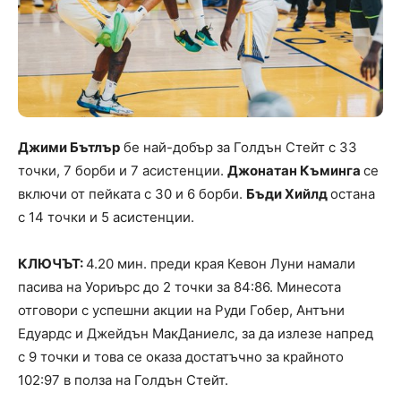
Джими Бътлър
бе най-добър за Голдън Стейт с 33
точки, 7 борби и 7 асистенции.
Джонатан Къминга
се
включи от пейката с 30 и 6 борби.
Бъди Хийлд
остана
с 14 точки и 5 асистенции.
КЛЮЧЪТ:
4.20 мин. преди края Кевон Луни намали
пасива на Уориърс до 2 точки за 84:86. Минесота
отговори с успешни акции на Руди Гобер, Антъни
Едуардс и Джейдън МакДаниелс, за да излезе напред
с 9 точки и това се оказа достатъчно за крайното
102:97 в полза на Голдън Стейт.