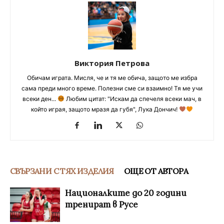
Виктория Петрова
Обичам играта. Мисля, че и тя ме обича, защото ме избра
сама преди много време. Полезни сме си взаимно! Тя ме учи
всеки ден...
Любим цитат: "Искам да спечеля всеки мач, в
който играя, защото мразя да губя", Лука Дончич!
СВЪРЗАНИ С ТЯХ ИЗДЕЛИЯ
ОЩЕ ОТ АВТОРА
Националките до 20 години
тренират в Русе