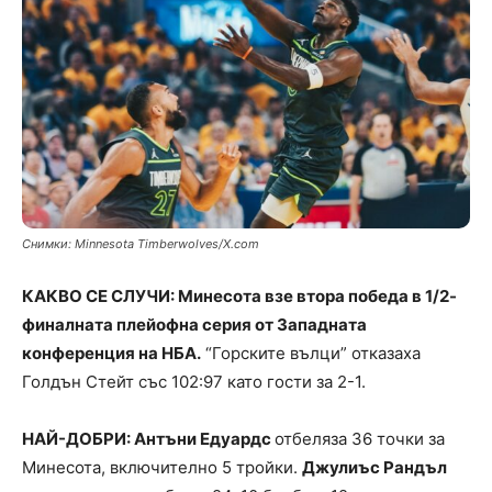
Снимки: Minnesota Timberwolves/X.com
КАКВО СЕ СЛУЧИ: Минесота взе втора победа в 1/2-
финалната плейофна серия от Западната
конференция на НБА.
“Горските вълци” отказаха
Голдън Стейт със 102:97 като гости за 2-1.
НАЙ-ДОБРИ: Антъни Едуардс
отбеляза 36 точки за
Минесота, включително 5 тройки.
Джулиъс Рандъл