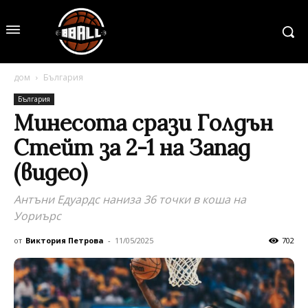
дом
България
България
Минесота срази Голдън
Стейт за 2-1 на Запад
(видео)
Антъни Едуардс наниза 36 точки в коша на
Уориърс
от
Виктория Петрова
-
11/05/2025
702