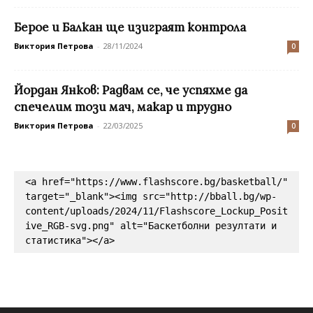
Берое и Балкан ще изиграят контрола
Виктория Петрова
-
28/11/2024
0
Йордан Янков: Радвам се, че успяхме да
спечелим този мач, макар и трудно
Виктория Петрова
-
22/03/2025
0
<a href="https://www.flashscore.bg/basketball/" 
target="_blank"><img src="http://bball.bg/wp-
content/uploads/2024/11/Flashscore_Lockup_Posit
ive_RGB-svg.png" alt="Баскетболни резултати и 
статистика"></a>