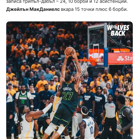
записа трипъл-дабъл – 24, 10 борби и 12 асистенции.
Джейлън МакДаниелс
вкара 15 точки плюс 6 борби.