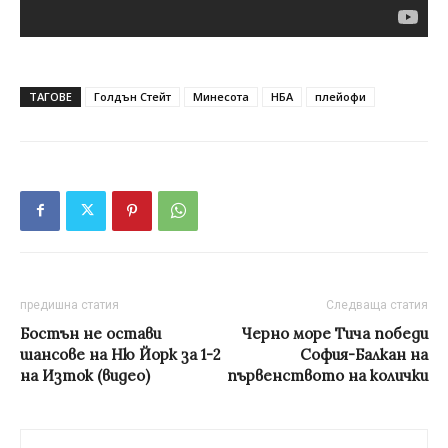
ТАГОВЕ
Голдън Стейт
Минесота
НБА
плейофи
предишна статия
Следваща статия
Бостън не остави
Черно море Тича победи
шансове на Ню Йорк за 1-2
София-Балкан на
на Изток (видео)
първенството на колички