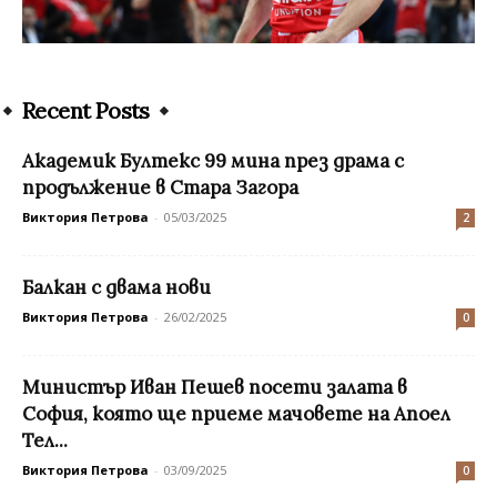
Recent Posts
Академик Бултекс 99 мина през драма с
продължение в Стара Загора
Виктория Петрова
-
05/03/2025
2
Балкан с двама нови
Виктория Петрова
-
26/02/2025
0
Mинистър Иван Пешев посети залата в
София, която ще приеме мачовете на Апоел
Тел...
Виктория Петрова
-
03/09/2025
0