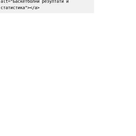
alt="Баскетболни резултати и 
статистика"></a>