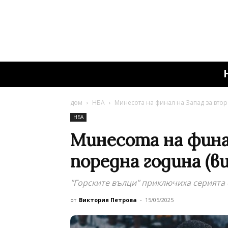
дом
НБА
Минесота на финал на Запад за втор
НБА
Минесота на фина
поредна година (в
"Горските вълци" приключиха серията 
от
Виктория Петрова
-
15/05/2025