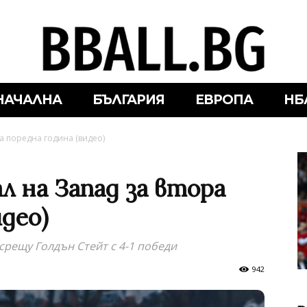
НАЧАЛНА
БЪЛГАРИЯ
ЕВРОПА
НБ
а поредна година (видео)
л на Запад за втора
идео)
срещу Голдън Стейт с 4-1 победи
942