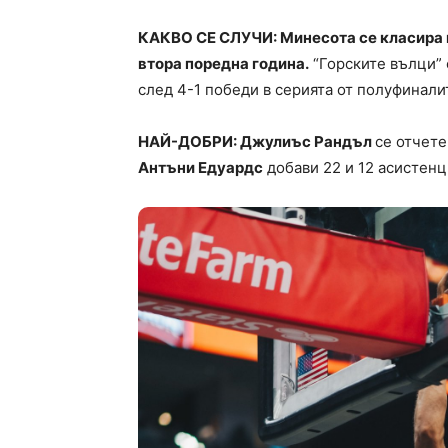
КАКВО СЕ СЛУЧИ: Минесота се класира 
втора поредна година.
“Горските вълци” 
след 4-1 победи в серията от полуфинал
НАЙ-ДОБРИ: Джулиъс Рандъл
се отчете
Антъни Едуардс
добави 22 и 12 асистен