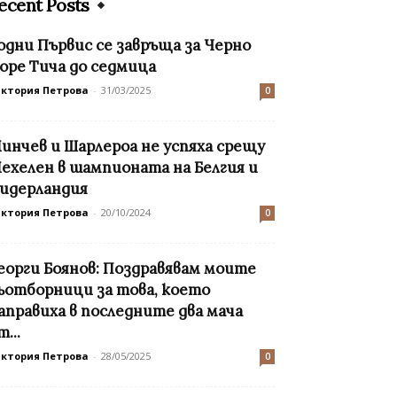
ecent Posts
одни Първис се завръща за Черно
оре Тича до седмица
иктория Петрова
-
31/03/2025
0
инчев и Шарлероа не успяха срещу
ехелен в шампионата на Белгия и
идерландия
иктория Петрова
-
20/10/2024
0
еорги Боянов: Поздравявам моите
ъотборници за това, което
аправиха в последните два мача
т...
иктория Петрова
-
28/05/2025
0