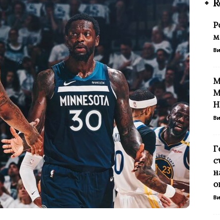
R
Р
м
В
М
М
Н
В
Г
с
н
о
В