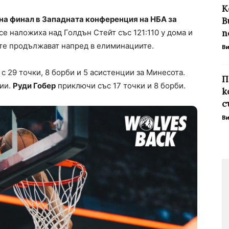
К
на финал в Западната конференция на НБА за
В
се наложиха над Голдън Стейт със 121:110 у дома и
п
ите продължават напред в елиминациите.
В
 с 29 точки, 8 борби и 5 асистенции за Минесота.
П
ции.
Руди Гобер
приключи със 17 точки и 8 борби.
к
с
В