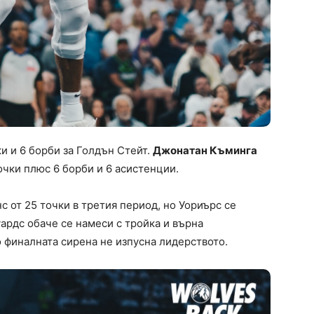
и и 6 борби за Голдън Стейт.
Джонатан Къминга
очки плюс 6 борби и 6 асистенции.
 от 25 точки в третия период, но Уориърс се
уардс обаче се намеси с тройка и върна
 финалната сирена не изпусна лидерството.