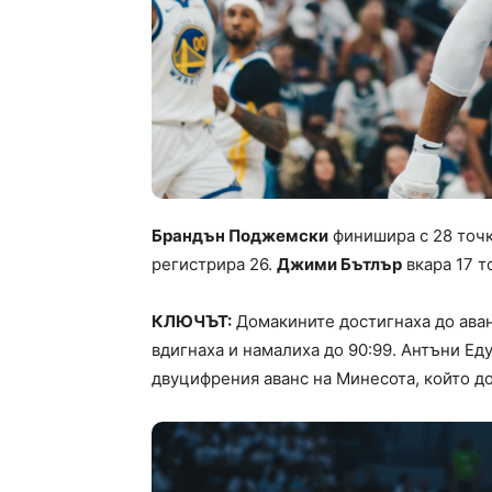
Брандън Поджемски
финишира с 28 точк
регистрира 26.
Джими Бътлър
вкара 17 т
КЛЮЧЪТ:
Домакините достигнаха до аванс
вдигнаха и намалиха до 90:99. Антъни Ед
двуцифрения аванс на Минесота, който до