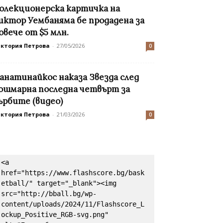
олекционерска картичка на
иктор Уембаняма бе продадена за
овече от $5 млн.
иктория Петрова
-
27/05/2026
0
анатинайкос наказа Звезда след
ошмарна последна четвърт за
ърбите (видео)
иктория Петрова
-
21/03/2026
0
<a 
href="https://www.flashscore.bg/bask
etball/" target="_blank"><img 
src="http://bball.bg/wp-
content/uploads/2024/11/Flashscore_L
ockup_Positive_RGB-svg.png" 