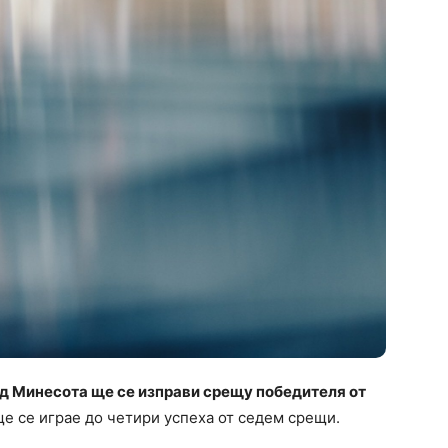
 Минесота ще се изправи срещу победителя от
е се играе до четири успеха от седем срещи.