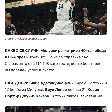
Снимки: Milwaukee Bucks/X.com
КАКВО СЕ СЛУЧИ: Милуоки регистрира 40-та победа
в НБА през 2024/2025.
Бъкс се справиха със
Сакраменто със 114:108 като гости, което бе вторият
им пореден успех в лигата.
НАЙ-ДОБРИ: Янис Адетокунбо
финишира с 32 точки и
17 борби за Милуоки.
Брук Лопес
добави 21.
Кевин
Портър Джуниър
вкара 18 точки плюс 6 асистенции.