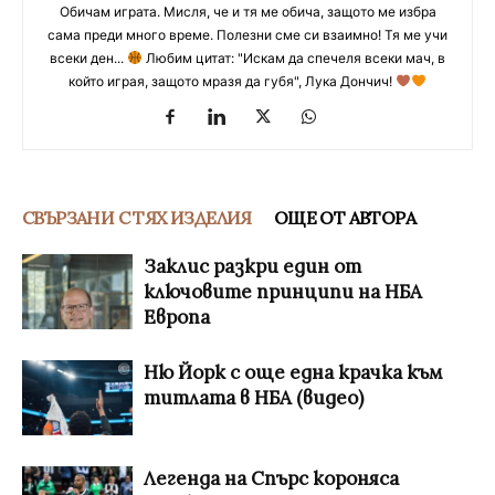
Обичам играта. Мисля, че и тя ме обича, защото ме избра
сама преди много време. Полезни сме си взаимно! Тя ме учи
всеки ден...
Любим цитат: "Искам да спечеля всеки мач, в
който играя, защото мразя да губя", Лука Дончич!
СВЪРЗАНИ С ТЯХ ИЗДЕЛИЯ
ОЩЕ ОТ АВТОРА
Заклис разкри един от
ключовите принципи на НБА
Европа
Ню Йорк с още една крачка към
титлата в НБА (видео)
Легенда на Спърс короняса