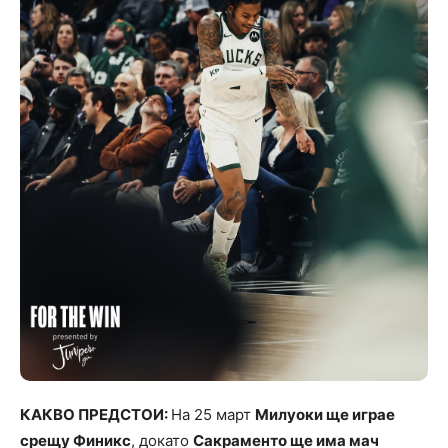
КАКВО ПРЕДСТОИ:
На 25 март
Милуоки ще играе
срещу Финикс
, докато
Сакраменто ще има мач