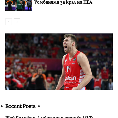
Уембаняма за крал на НБА
Recent Posts
Шай Гилджъс-Александър отново MVP: