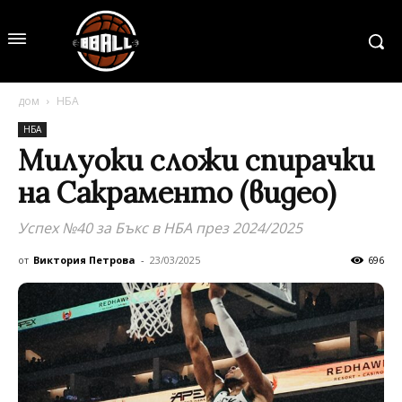
дом
НБА
НБА
Милуоки сложи спирачки
на Сакраменто (видео)
Успех №40 за Бъкс в НБА през 2024/2025
от
Виктория Петрова
-
23/03/2025
696