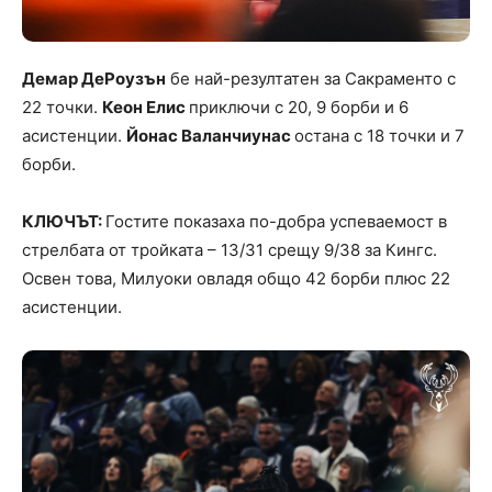
Демар ДеРоузън
бе най-резултатен за Сакраменто с
22 точки.
Кеон Елис
приключи с 20, 9 борби и 6
асистенции.
Йонас Валанчиунас
остана с 18 точки и 7
борби.
КЛЮЧЪТ:
Гостите показаха по-добра успеваемост в
стрелбата от тройката – 13/31 срещу 9/38 за Кингс.
Освен това, Милуоки овладя общо 42 борби плюс 22
асистенции.