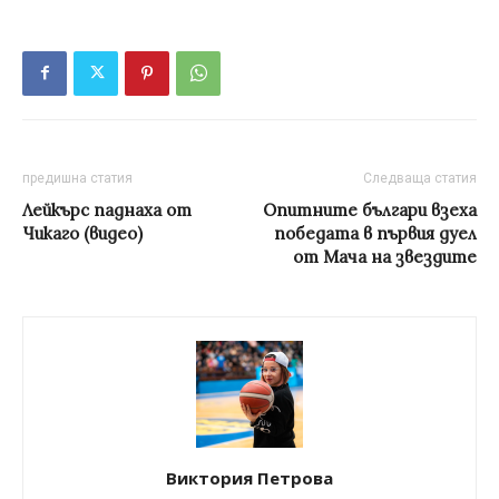
предишна статия
Следваща статия
Лейкърс паднаха от
Опитните българи взеха
Чикаго (видео)
победата в първия дуел
от Мача на звездите
Виктория Петрова