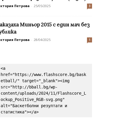
иктория Петрова
-
25/05/2025
3
аказаха Миньор 2015 с един мач без
ублика
иктория Петрова
-
28/04/2025
1
<a 
href="https://www.flashscore.bg/bask
etball/" target="_blank"><img 
src="http://bball.bg/wp-
content/uploads/2024/11/Flashscore_L
ockup_Positive_RGB-svg.png" 
alt="Баскетболни резултати и 
статистика"></a>