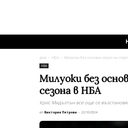
дом
НБА
Милуоки без основен играч на старт
НБА
Милуоки без основ
сезона в НБА
Крис Мидълтън все още се възстановя
от
Виктория Петрова
-
22/10/2024