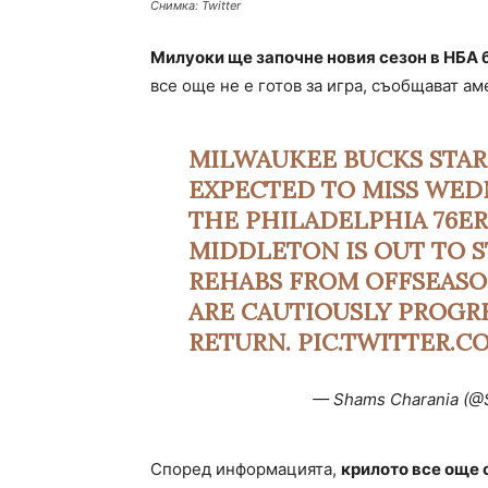
Снимка: Twitter
Милуоки ще започне новия сезон в НБА
все още не е готов за игра, съобщават а
MILWAUKEE BUCKS STAR
EXPECTED TO MISS WEDN
THE PHILADELPHIA 76ER
MIDDLETON IS OUT TO S
REHABS FROM OFFSEASO
ARE CAUTIOUSLY PROGR
RETURN.
PIC.TWITTER.C
— Shams Charania (@
Според информацията,
крилото все още 