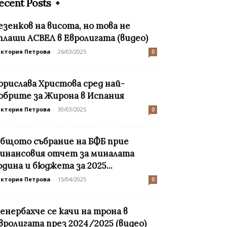
ecent Posts
езенков на висота, но това не
плаши АСВЕЛ в Евролигата (видео)
иктория Петрова
-
26/03/2025
0
орислава Христова сред най-
обрите за Жирона в Испания
иктория Петрова
-
30/03/2025
0
бщото събрание на БФБ прие
инансовия отчет за миналата
одина и бюджета за 2025...
иктория Петрова
-
15/04/2025
0
енербахче се качи на трона в
вролигата през 2024/2025 (видео)