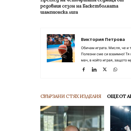
редовния сезон на Баскетболната
шампионска лига
Виктория Петрова
Обичам играта. Мисля, че и 
Полезни сме си взаимно! Тя 
мач, в който играя, защото м
СВЪРЗАНИ С ТЯХ ИЗДЕЛИЯ
ОЩЕ ОТ А