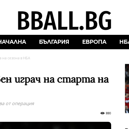
НАЧАЛНА
БЪЛГАРИЯ
ЕВРОПА
НБ
а на сезона в НБА
ен играч на старта на
ва от операция
880