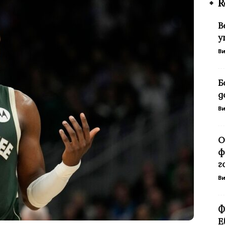
R
В
у
В
Б
д
В
О
ф
г
В
Ф
Е