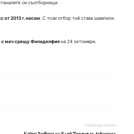
станалите си съотборници.
 от 2013 г. насам
. С този отбор той става шампион
а с мач срещу Филаделфия
на 24 октомври.
Следваща статия
Кайри Ървинг за Клей Томпсън: Луксозна