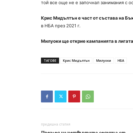
той все още не е започнал занимания с о
Крис Мидълтън е част от състава на Бъкс
в НБА през 2021 г.
Милуоки ще открие кампанията в лигат
ТАГОВЕ
Крис Мидълтън
Милуоки
НБА
предишна статия
Преглед на четвъртата седмица от