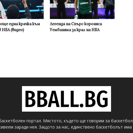
 още една крачка към
Легенда на Спърс короняса
 НБА (видео)
Уембаняма за крал на НБА
баскетболен портал. Мястото, където ще говорим за баскетбол
ивеем заради нея. Защото за нас, единствено баскетболът има 