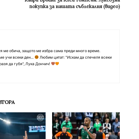
покупка за нашата съблекалня (видео)
тя ме обича, защото ме избра сама преди много време.
ме учи всеки ден...
Любим цитат: "Искам да спечеля всеки
разя да губя", Лука Дончич!
ВТОРА