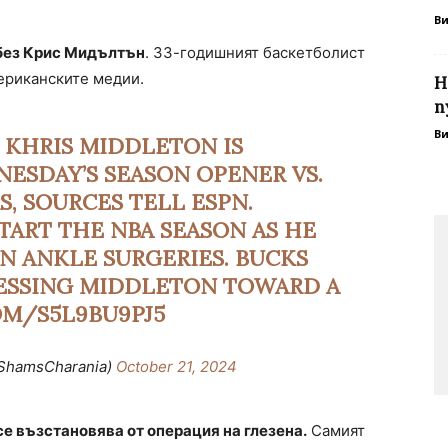
В
 без Крис Мидълтън
. 33-годишният баскетболист
мериканските медии.
Н
п
В
 KHRIS MIDDLETON IS
ESDAY’S SEASON OPENER VS.
S, SOURCES TELL ESPN.
TART THE NBA SEASON AS HE
N ANKLE SURGERIES. BUCKS
ESSING MIDDLETON TOWARD A
OM/S5L9BU9PJ5
ShamsCharania)
October 21, 2024
се възстановява от операция на глезена.
Самият