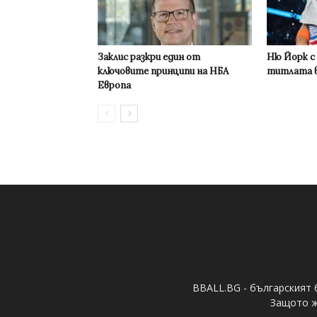
Заклис разкри един от
Ню Йорк с
ключовите принципи на НБА
титлата в
Европа
BBALL.BG - българският 
Защото ж