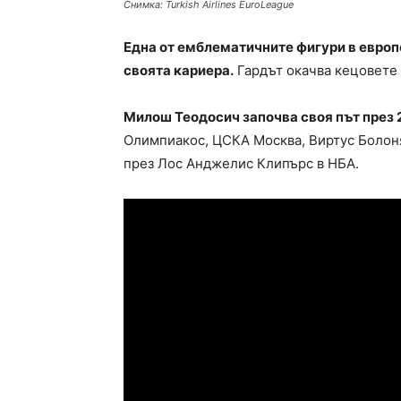
Снимка: Turkish Airlines EuroLeague
Една от емблематичните фигури в евро
своята кариера.
Гардът окачва кецовете 
Милош Теодосич започва своя път през 2
Олимпиакос, ЦСКА Москва, Виртус Болоня
през Лос Анджелис Клипърс в НБА.