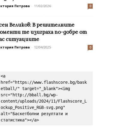
иктория Петрова
-
11/02/2026
0
сен Великов: В решителните
оменти те изиграха по-добре от
ас ситуациите
иктория Петрова
-
12/04/2025
0
<a 
href="https://www.flashscore.bg/bask
etball/" target="_blank"><img 
src="http://bball.bg/wp-
content/uploads/2024/11/Flashscore_L
ockup_Positive_RGB-svg.png" 
alt="Баскетболни резултати и 
статистика"></a>