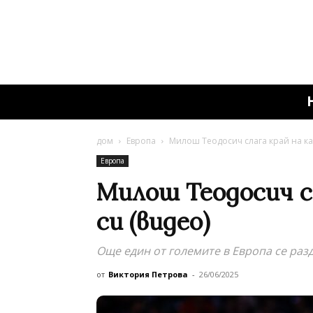
дом
Европа
Милош Теодосич слага край на ка
Европа
Милош Теодосич с
си (видео)
Още един от големите в Европа се разд
от
Виктория Петрова
-
26/06/2025