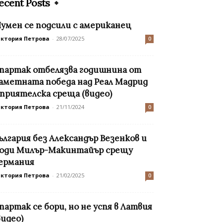
ecent Posts
умен се подсили с американец
иктория Петрова
-
28/07/2025
0
партак отбелязва годишнина от
аметната победа над Реал Мадрид
 приятелска среща (видео)
иктория Петрова
-
21/11/2024
0
ългария без Александър Везенков и
оди Милър-Макинтайър срещу
ермания
иктория Петрова
-
21/02/2025
0
партак се бори, но не успя в Латвия
видео)