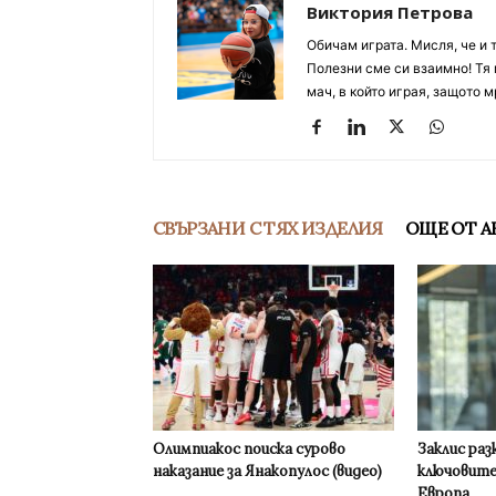
Виктория Петрова
Обичам играта. Мисля, че и 
Полезни сме си взаимно! Тя 
мач, в който играя, защото м
СВЪРЗАНИ С ТЯХ ИЗДЕЛИЯ
ОЩЕ ОТ А
Олимпиакос поиска сурово
Заклис раз
наказание за Янакопулос (видео)
ключовите
Европа