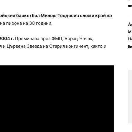
В
пейския баскетбол Милош Теодосич сложи край на
на пирона на 38 години.
А
м
н
004 г.
Преминава през ФМП, Борац Чачак,
 и Цървена Звезда на Стария континент, както и
В