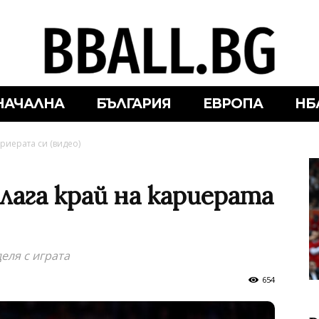
НАЧАЛНА
БЪЛГАРИЯ
ЕВРОПА
НБ
риерата си (видео)
лага край на кариерата
еля с играта
654