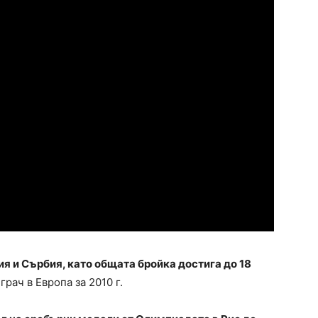
ия и Сърбия, като общата бройка достига до 18
рач в Европа за 2010 г.