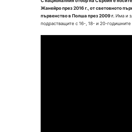
С националния отбор на Сърбия е носит
Жанейро през 2016 г., от световното пър
първенство в Полша през 2009 г.
Има и з
подрастващите с 16-, 18- и 20-годишните 