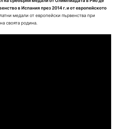
ел на сребърни медали от Олимпиадата в Рио де
венство в Испания през 2014 г. и от европейското
латни медали от европейски първенства при
на своята родина.