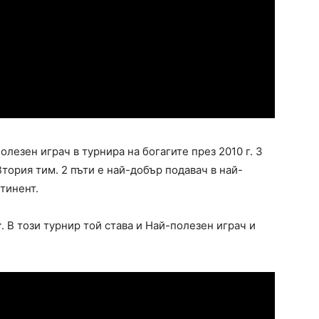
олезен играч в турнира на богагите през 2010 г. 3
Втория тим. 2 пъти е най-добър подавач в най-
тинент.
г
. В този турнир той става и Най-полезен играч и