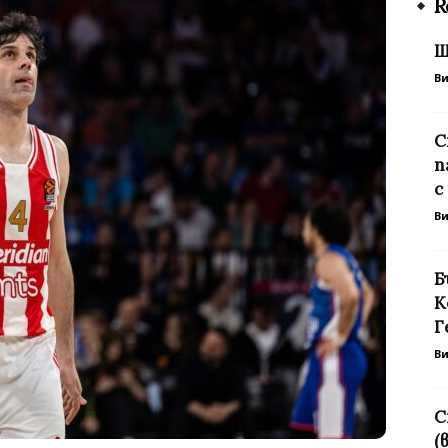
R
Ш
В
С
п
с
В
Б
К
Г
В
С
(