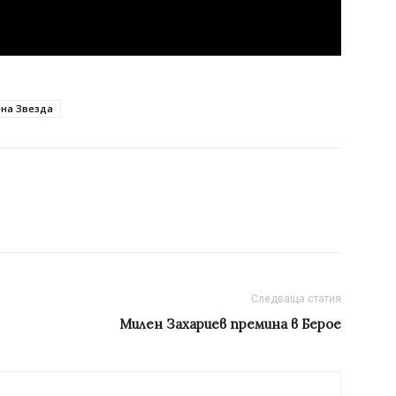
на Звезда
Следваща статия
Милен Захариев премина в Берое