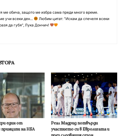
тя ме обича, защото ме избра сама преди много време.
ме учи всеки ден...
Любим цитат: "Искам да спечеля всеки
разя да губя", Лука Дончич!
ВТОРА
кри един от
Реал Мадрид потвърди
 принципи на НБА
участието си в Евролигата и
през следващия сезон