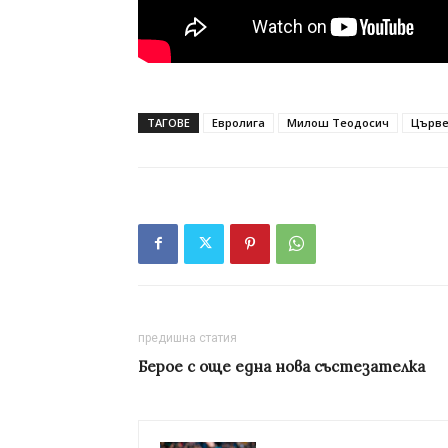
ТАГОВЕ
Евролига
Милош Теодосич
Църве
предишна статия
Берое с още една нова състезателка