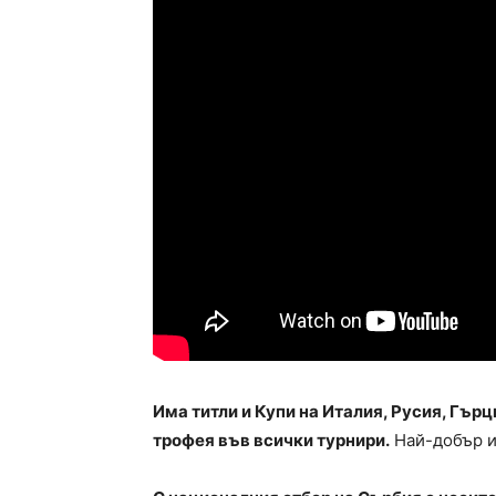
Има титли и Купи на Италия, Русия, Гърц
трофея във всички турнири.
Най-добър иг