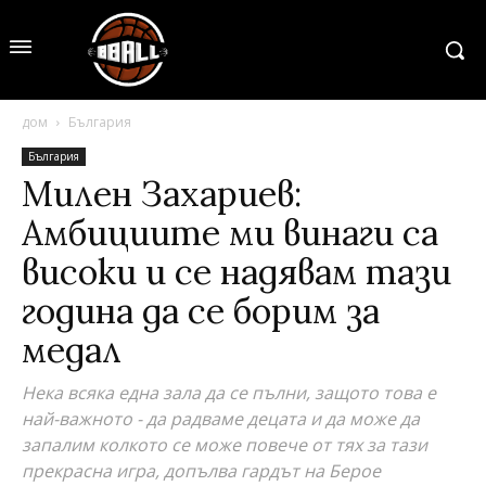
дом
България
България
Милен Захариев:
Амбициите ми винаги са
високи и се надявам тази
година да се борим за
медал
Нека всяка една зала да се пълни, защото това е
най-важното - да радваме децата и да може да
запалим колкото се може повече от тях за тази
прекрасна игра, допълва гардът на Берое