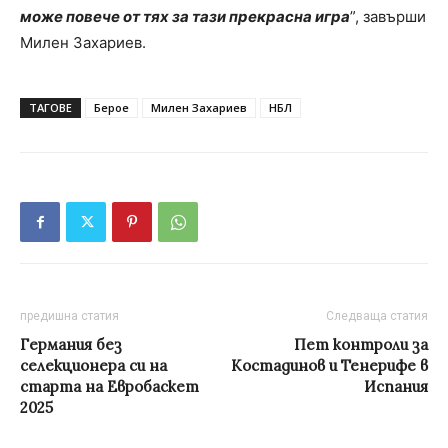
може повече от тях за тази прекрасна игра
”, завърши
Милен Захариев.
ТАГОВЕ
Берое
Милен Захариев
НБЛ
предишна статия
Следваща статия
Германия без
Пет контроли за
селекционера си на
Костадинов и Тенерифе в
старта на Евробаскет
Испания
2025