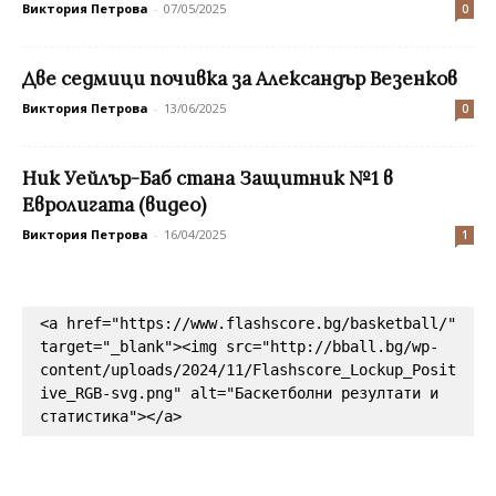
Виктория Петрова
-
07/05/2025
0
Две седмици почивка за Александър Везенков
Виктория Петрова
-
13/06/2025
0
Ник Уейлър-Баб стана Защитник №1 в
Евролигата (видео)
Виктория Петрова
-
16/04/2025
1
<a href="https://www.flashscore.bg/basketball/" 
target="_blank"><img src="http://bball.bg/wp-
content/uploads/2024/11/Flashscore_Lockup_Posit
ive_RGB-svg.png" alt="Баскетболни резултати и 
статистика"></a>