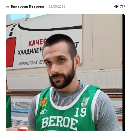
от
Виктория Петрова
-
26/08/2025
717