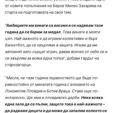
от новите попълнения на Берое Милен Захариев на
старта на подготовката на своя тим.
“Амбициите ми винаги са високи и се надявам тази
година да се борим за медал
. Това винаги е моята
цел. Най-важното е да играем колективен и бърз
баскетбол, да се хвърляме в защита. Искам да ме
запомнят като сърцат играч, давам всичко от себе си и
се хвърлям за всяка една топка
”, добави гардът на
старозагорци.
“
Мисля, че тази година първенството ще бъде по-
равностойно от миналата година с влизането на
Локомотив Пловдив и Ботев Враца. Става още по-
интересно. Ще има и пловдивско дерби.
Нека всяка
една зала да се пълни, защото това е най-важното –
да радваме децата и да може да запалим колкото се