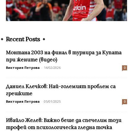
Recent Posts
Монтана 2003 на финал в турнира за Купата
при жените (видео)
Виктория Петрова
-
14/02/2026
0
Даниел Клечков: Най-големият проблем са
грешките
Виктория Петрова
-
05/01/2025
0
Ивайло Желев: Важно беше да спечелим този
трофей от психологическа гледна точка