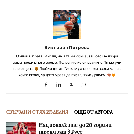
Виктория Петрова
Обичам играта. Мисля, че и тя ме обича, защото ме избра
сама преди много време. Полезни сме си взаимно! Тя ме учи
всеки ден...
Любим цитат: "Искам да спечеля всеки мач, в
който играя, защото мразя да губя", Лука Дончич!
СВЪРЗАНИ С ТЯХ ИЗДЕЛИЯ
ОЩЕ ОТ АВТОРА
Националките до 20 години
тренират в Русе