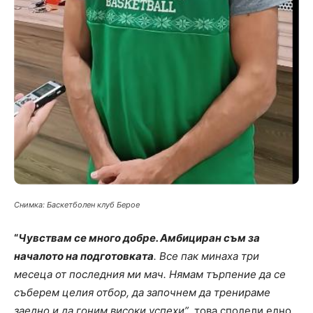
Снимка: Баскетболен клуб Берое
“
Чувствам се много добре. Амбициран съм за
началото на подготовката
. Все пак минаха три
месеца от последния ми мач. Нямам търпение да се
съберем целия отбор, да започнем да тренираме
заедно и да гоним високи успехи”
, това сподели едно