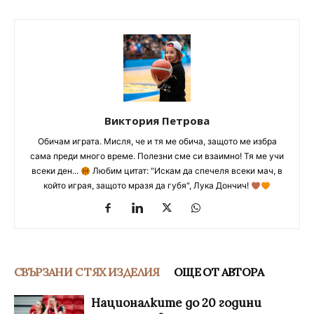
Виктория Петрова
Обичам играта. Мисля, че и тя ме обича, защото ме избра
сама преди много време. Полезни сме си взаимно! Тя ме учи
всеки ден...
Любим цитат: "Искам да спечеля всеки мач, в
който играя, защото мразя да губя", Лука Дончич!
СВЪРЗАНИ С ТЯХ ИЗДЕЛИЯ
ОЩЕ ОТ АВТОРА
Националките до 20 години