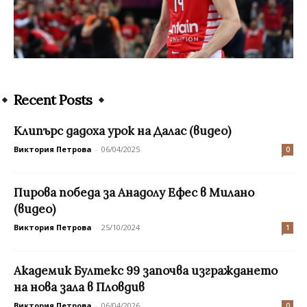
Recent Posts
Клипърс дадоха урок на Далас (видео)
Виктория Петрова
-
06/04/2025
0
Пирова победа за Анадолу Ефес в Милано
(видео)
Виктория Петрова
-
25/10/2024
1
Академик Бултекс 99 започва изграждането
на нова зала в Пловдив
Виктория Петрова
-
06/04/2026
0