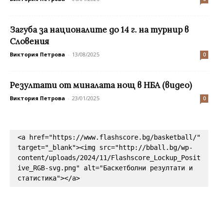
Загуба за националите до 14 г. на турнир в
Словения
Виктория Петрова
-
13/08/2025
0
Резултати от миналата нощ в НБА (видео)
Виктория Петрова
-
23/01/2025
0
<a href="https://www.flashscore.bg/basketball/" 
target="_blank"><img src="http://bball.bg/wp-
content/uploads/2024/11/Flashscore_Lockup_Posit
ive_RGB-svg.png" alt="Баскетболни резултати и 
статистика"></a>