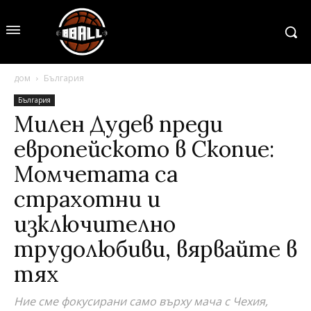
дом
България
България
Милен Дудев преди
европейското в Скопие:
Момчетата са
страхотни и
изключително
трудолюбиви, вярвайте в
тях
Ние сме фокусирани само върху мача с Чехия,