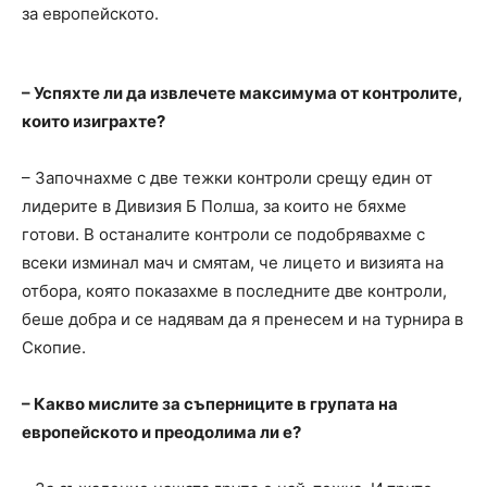
за европейското.
– Успяхте ли да извлечете максимума от контролите,
които изиграхте?
– Започнахме с две тежки контроли срещу един от
лидерите в Дивизия Б Полша, за които не бяхме
готови. В останалите контроли се подобрявахме с
всеки изминал мач и смятам, че лицето и визията на
отбора, която показахме в последните две контроли,
беше добра и се надявам да я пренесем и на турнира в
Скопие.
– Какво мислите за съперниците в групата на
европейското и преодолима ли е?