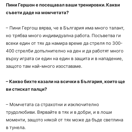
Пини Гершон е посещавал ваши тренировки. Какви
съвети даде на момчетата?
– Пини Гергош вярва, че в България има много талант,
но трябва много индивидуална работа. Посъветва ги
всеки един от тях да намира време да стреля по 300-
400 стрелби допълнително на ден и да работят много
върху играта си един на един в защита и в нападение,
защото там най-много изоставаме.
– Какво бихте казали на всички в България, които ще
ви стискат палци?
– Момчетата са страхотни и изключително
трудолюбиви. Вярвайте в тях и в добри, и в лоши
моменти, защото някой от тях може да бъде светлина
в тунела.