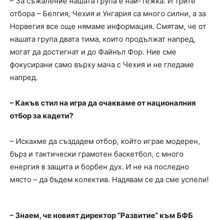
– За съжаление нашата група е най-тежка. И трите
отбора – Белгия, Чехия и Унгария са много силни, а за
Норвегия все още нямаме информация. Смятам, че от
нашата група двата тима, които продължат напред,
могат да достигнат и до Файнъл Фор. Ние сме
фокусирани само върху мача с Чехия и не гледаме
напред.
– Какъв стил на игра да очакваме от националния
отбор за кадети?
– Искахме да създадем отбор, който играе модерен,
бърз и тактически грамотен баскетбол, с много
енергия в защита и борбен дух. И не на последно
място – да бъдем колектив. Надявам се да сме успели!
– Знаем, че новият директор “Развитие” към БФБ