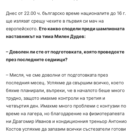
Днес от 22.00 ч. българско време националите до 16 г.
ще излязат срещу чехите в първия си мач на
европейското.
Ето какво сподели преди шампионата
наставникът на тима Милен Дудев:
– Доволен ли сте от подготовката, която проведохте
през последните седмици?
– Мисля, че сме доволни от подготовката през
последния месец. Успяхме да свършим всичко, което
бяхме планирали, въпреки, че в началото беше много
трудно, защото имахме контроли на третия и
четвъртия ден. Имахме много проблеми с контузии по
време на лагера, но благодарение на физиотерапевта
ни Драгомир Иванов и кондиционния треньор Антонио
Костов успяхме да запазим всички състезатели готови