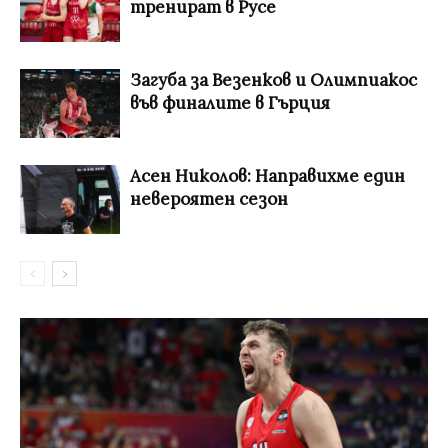
тренират в Русе
Загуба за Везенков и Олимпиакос
във финалите в Гърция
Асен Николов: Направихме един
невероятен сезон