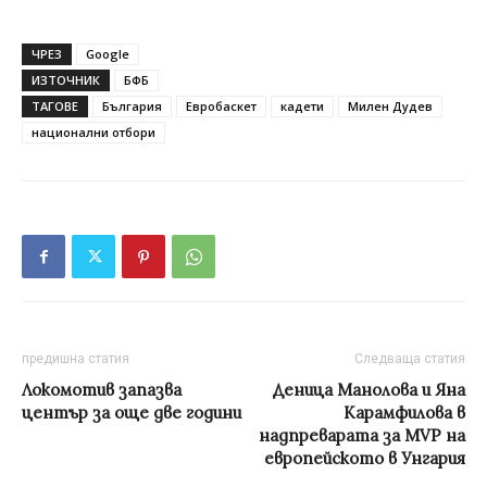
ЧРЕЗ
Google
ИЗТОЧНИК
БФБ
ТАГОВЕ
България
Евробаскет
кадети
Милен Дудев
национални отбори
предишна статия
Следваща статия
Локомотив запазва
Деница Манолова и Яна
център за още две години
Карамфилова в
надпреварата за MVP на
европейското в Унгария