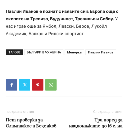
Павлин Иванов е познат с изявите си в Европа още с
екипите на Тревизо, Будучност, Тревильо и Сибиу.
У
нас играе още за Ямбол, Левски, Берое, Лукойл
Академик, Балкан и Рилски спортист.
ТАГОВЕ
БЪЛГАРИ В ЧУЖБИНА
Менорка
Павлин Иванов
предишна статия
Следваща статия
Пет проверки за
Три поред за
Олимпиакос и Везенков
националките до 16 г. на