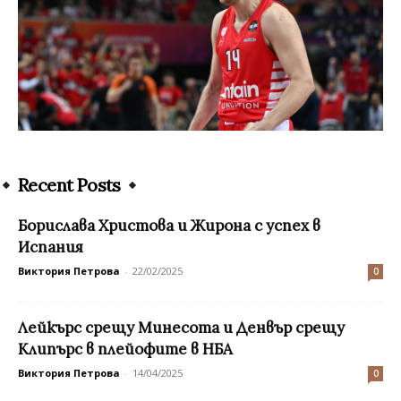
Recent Posts
Борислава Христова и Жирона с успех в
Испания
Виктория Петрова
-
22/02/2025
0
Лейкърс срещу Минесота и Денвър срещу
Клипърс в плейофите в НБА
Виктория Петрова
-
14/04/2025
0