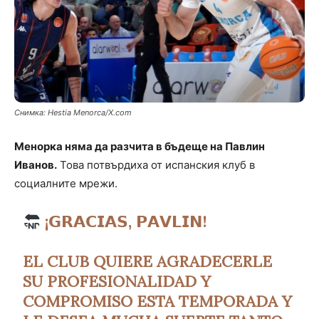
Снимка: Hestia Menorca/X.com
Менорка няма да разчита в бъдеще на Павлин
Иванов.
Това потвърдиха от испанския клуб в
социалните мрежи.
¡𝗚𝗥𝗔𝗖𝗜𝗔𝗦, 𝗣𝗔𝗩𝗟𝗜𝗡!
EL CLUB QUIERE AGRADECERLE
SU PROFESIONALIDAD Y
COMPROMISO ESTA TEMPORADA Y