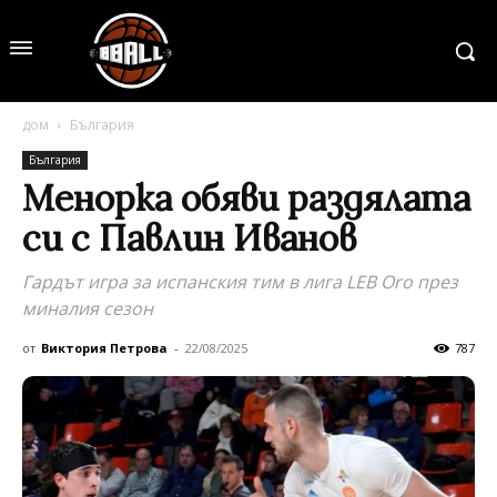
дом
България
България
Менорка обяви раздялата
си с Павлин Иванов
Гардът игра за испанския тим в лига LEB Oro през
миналия сезон
от
Виктория Петрова
-
22/08/2025
787