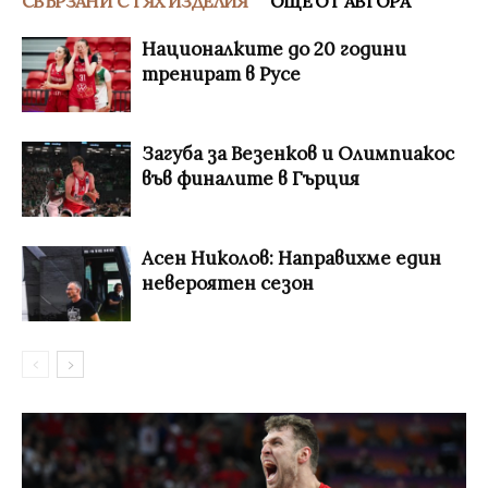
СВЪРЗАНИ С ТЯХ ИЗДЕЛИЯ
ОЩЕ ОТ АВТОРА
Националките до 20 години
тренират в Русе
Загуба за Везенков и Олимпиакос
във финалите в Гърция
Асен Николов: Направихме един
невероятен сезон