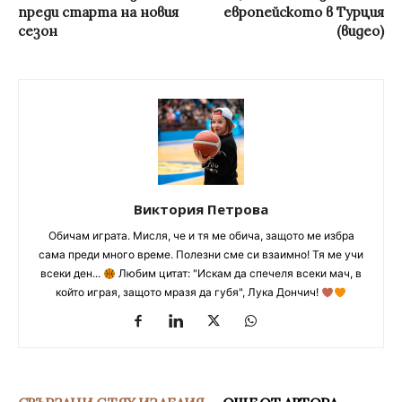
преди старта на новия
европейското в Турция
сезон
(видео)
Виктория Петрова
Обичам играта. Мисля, че и тя ме обича, защото ме избра
сама преди много време. Полезни сме си взаимно! Тя ме учи
всеки ден...
Любим цитат: "Искам да спечеля всеки мач, в
който играя, защото мразя да губя", Лука Дончич!