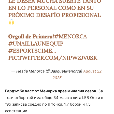
LE DESEA MUCHA SUERTE TANTO
EN LO PERSONAL COMO EN SU
PRÓXIMO DESAFÍO PROFESIONAL
𝐎𝐫𝐠𝐮𝐥𝐥 𝐝𝐞 𝐏𝐫𝐢𝐦𝐞𝐫𝐚!
#MENORCA
#UNAILLAUNEQUIP
#ESPORTSCIME
…
PIC.TWITTER.COM/NIPWZJV0SK
— Hestia Menorca (@BasquetMenorca)
August 22,
2025
Гардът бе част от Менорка през миналия сезон
. За
този отбор той има общо 34 мача в лига LEB Oro и в
тях записва средно по 9 точки, 1.7 борби и 1.5
асистенции.