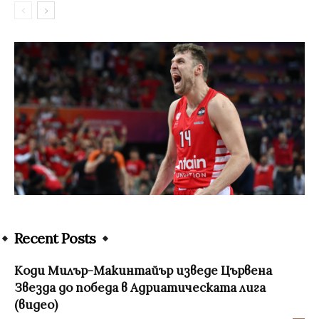
Recent Posts
Коди Милър-Макинтайър изведе Цървена
Звезда до победа в Адриатическата лига
(видео)