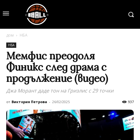
дом
НБА
НБА
Мемфис преодоля
Финикс след драма с
продължение (видео)
Джа Морант даде тон на Гризлис с 29 точки
от
Виктория Петрова
-
26/02/2025
937