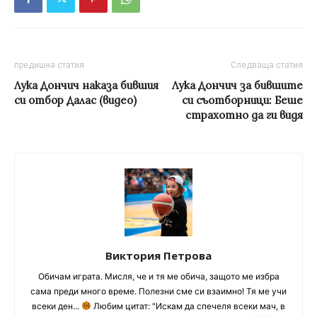
предишна статия
Следваща статия
Лука Дончич наказа бившия
Лука Дончич за бившите
си отбор Далас (видео)
си съотборници: Беше
страхотно да ги видя
Виктория Петрова
Обичам играта. Мисля, че и тя ме обича, защото ме избра
сама преди много време. Полезни сме си взаимно! Тя ме учи
всеки ден...
Любим цитат: "Искам да спечеля всеки мач, в