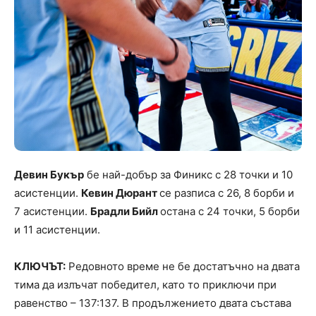
Девин Букър
бе най-добър за Финикс с 28 точки и 10
асистенции.
Кевин Дюрант
се разписа с 26, 8 борби и
7 асистенции.
Брадли Бийл
остана с 24 точки, 5 борби
и 11 асистенции.
КЛЮЧЪТ:
Редовното време не бе достатъчно на двата
тима да излъчат победител, като то приключи при
равенство – 137:137. В продължението двата състава