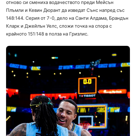
отново си смениха водачеството преди Мейсън
Плъмли и Кевин Дюрант да изведат Сънс напред със
148:144. Серия от 7-0, дело на Санти Алдама, Брандън
Кларк и Джейлън Уелс, сложи точка на спора с
крайното 151:148 в полза на Гризлис.