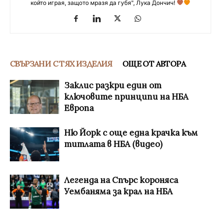
който играя, защото мразя да губя", Лука Дончич!
СВЪРЗАНИ С ТЯХ ИЗДЕЛИЯ
ОЩЕ ОТ АВТОРА
Заклис разкри един от
ключовите принципи на НБА
Европа
Ню Йорк с още една крачка към
титлата в НБА (видео)
Легенда на Спърс короняса
Уембаняма за крал на НБА