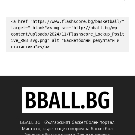
<a href="https://www.flashscore.bg/basketball/" 
target="_blank"><img src="http://bball.bg/wp-
content/uploads/2024/11/Flashscore_Lockup_Posit
ive_RGB-svg.png" alt="Баскетболни резултати и 
статистика"></a>
BBALL.BG - българският баскетболен портал.
Мястото, където ще говорим за баскетбол.
Защото обичаме играта. Защото живеем