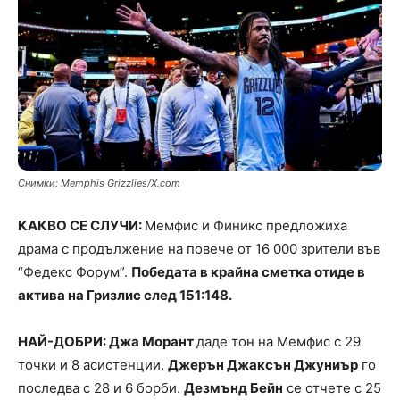
Снимки: Memphis Grizzlies/X.com
КАКВО СЕ СЛУЧИ:
Мемфис и Финикс предложиха
драма с продължение на повече от 16 000 зрители във
“Федекс Форум”.
Победата в крайна сметка отиде в
актива на Гризлис след 151:148.
НАЙ-ДОБРИ: Джа Морант
даде тон на Мемфис с 29
точки и 8 асистенции.
Джерън Джаксън Джуниър
го
последва с 28 и 6 борби.
Дезмънд Бейн
се отчете с 25