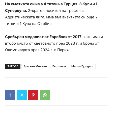
На сметката си има 4 титли на Турция, 3 Купи и 1
Суперкупа.
2-кратен носител на трофея в
Адриатическата лига. Има във визитката си още 2
титли и 1 Купа на Сърбия.
Сребърен медалист от Евробаскет 2017
, като има и
второ място от световното през 2023 г. и бронз от
Олимпиадата през 2024 г. в Париж.
ТАГОВЕ
Армани Милано
Евролига
Марко Гудурич