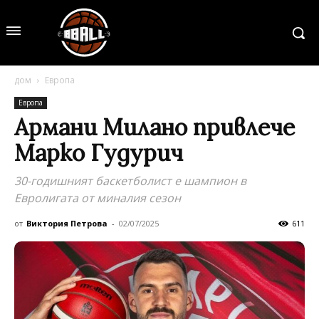
дом
Европа
Европа
Армани Милано привлече
Марко Гудурич
30-годишният баскетболист е шампион в
Евролигата от миналия сезон
от
Виктория Петрова
-
02/07/2025
611