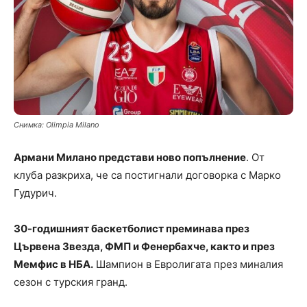
Снимка: Olimpia Milano
Армани Милано представи ново попълнение
. От
клуба разкриха, че са постигнали договорка с Марко
Гудурич.
30-годишният баскетболист преминава през
Цървена Звезда, ФМП и Фенербахче, както и през
Мемфис в НБА.
Шампион в Евролигата през миналия
сезон с турския гранд.