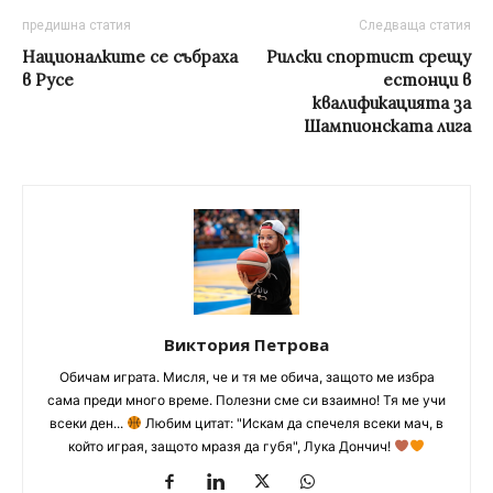
предишна статия
Следваща статия
Националките се събраха
Рилски спортист срещу
в Русе
естонци в
квалификацията за
Шампионската лига
Виктория Петрова
Обичам играта. Мисля, че и тя ме обича, защото ме избра
сама преди много време. Полезни сме си взаимно! Тя ме учи
всеки ден...
Любим цитат: "Искам да спечеля всеки мач, в
който играя, защото мразя да губя", Лука Дончич!