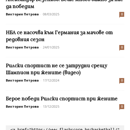
да победим
Виктория Петрова
-
08/03/2025
0
НБА се насочва към Германия за мачове от
редовния сезон
Виктория Петрова
-
24/01/2025
0
Рилски спортист не се затрудни срещу
Шампион при жените (видео)
Виктория Петрова
-
17/12/2024
0
Берое победи Рилски спортист при жените
Виктория Петрова
-
13/12/2025
0
<a href="https://www.flashscore.bg/basketball/" 