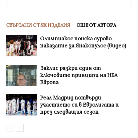
СВЪРЗАНИ С ТЯХ ИЗДЕЛИЯ
ОЩЕ ОТ АВТОРА
Олимпиакос поиска сурово
наказание за Янакопулос (видео)
Заклис разкри един от
ключовите принципи на НБА
Европа
Реал Мадрид потвърди
участието си в Евролигата и
през следващия сезон