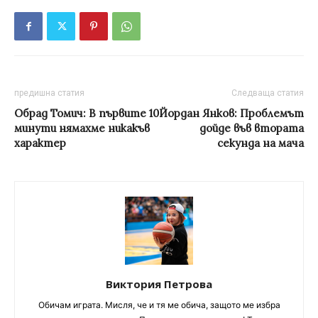
предишна статия
Следваща статия
Обрад Томич: В първите 10
Йордан Янков: Проблемът
минути нямахме никакъв
дойде във втората
характер
секунда на мача
Виктория Петрова
Обичам играта. Мисля, че и тя ме обича, защото ме избра