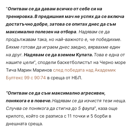
“
Опитвам се да давам всичко от себе си на
тренировка. В предишния мач не успях да се включа
достатъчно добре, затова се опитах днес да съм
максимално полезен на отбора
. Надявам се да
продължавам така, но най-важното е, че победихме.
Бяхме готови да играем днес заедно, вярвахме един
на друг.
Надявам се да вземем Купата.
Това е една от
нашите цели
”, сподели баскетболистът на Черно море
Тича Марин Маринов
след победата над Академик
Бултекс 99 с 90:74
в среща от НБЛ.
“Опитвам се да съм максимално агресивен,
понякога е в повече.
Надявам се да изчистя тези неща.
Случва се понякога да стигна до 5 фаула
”, каза още
крилото, който се разписа с 11 точки и 5 борби в
днешната среща.