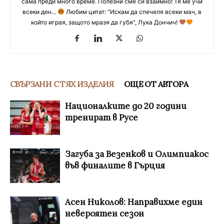
сама преди много време. Полезни сме си взаимно! Тя ме учи
всеки ден...
Любим цитат: "Искам да спечеля всеки мач, в
който играя, защото мразя да губя", Лука Дончич!
СВЪРЗАНИ С ТЯХ ИЗДЕЛИЯ
ОЩЕ ОТ АВТОРА
Националките до 20 години
тренират в Русе
Загуба за Везенков и Олимпиакос
във финалите в Гърция
Асен Николов: Направихме един
невероятен сезон