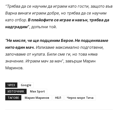
“Трябва да се научим да играем като гости, защото във
Варна винаги играем добре, но трябва да се научим
като отбор.
В плейофите се играе и навън, трябва да
надградим
”
, допълни той.
“Не мисля, че ще подценим Берое. Не подценяваме
нито един мач.
Излизаме максимално подготвени,
започваме от нулата. Били сме ги, но това няма
значение. Играем мач за мач
”, завърши Марин
Маринов.
ЧРЕЗ
Google
ИЗТОЧНИК
Max Sport
ТАГОВЕ
Марин Маринов
НБЛ
Черно море Тича