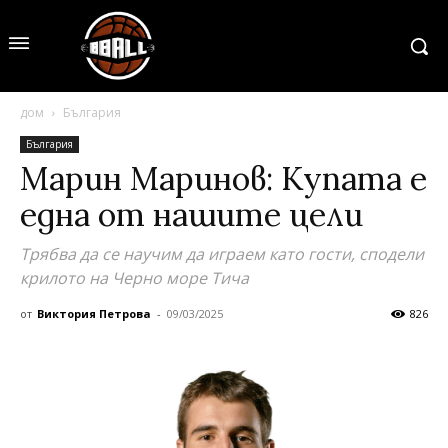
дом
България
България
Марин Маринов: Купата е
една от нашите цели
Трябва да се научим да играем като гости, сподели
крилото на Черно море Тича
от
Виктория Петрова
-
09/03/2025
826