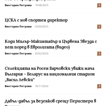
Виктория Петрова
-
19/08/2025
0
ЦСКА с нов спортен директор
Виктория Петрова
-
05/06/2025
0
Коди Милър-Макинтайър и Цървена Звезда с
пет поред в Евролигата (видео)
Виктория Петрова
-
03/02/2026
0
Селекцията на Росен Барчовски уважи мача
България – Беларус на националния стадион
„Васил Левски“
Виктория Петрова
-
18/11/2024
0
Дабъл-дабъл за Везенков срещу Перистери в